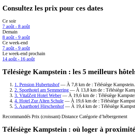
Consultez les prix pour ces dates
Ce soir
7 août - 8 août
Demain
8 août - 9 août
Ce week-end
7 août - 9 août
Le week-end prochain
14 août - 16 août
Télésiège Kampstein : les 5 meilleurs hôtel
1. Pension Hubertushof
— À 7,8 km de : Télésiège Kampstein. H
2. Sporthotel am Semmering
— À 13,8 km de : Télésiège Kampst
3. VitalZeit Hotel Weber
— À 19,6 km de : Télésiège Kampstein
4. Hotel Zur Alten Schule
— À 19,6 km de : Télésiège Kampstei
5. Aparthotel Hirschenhof
— À 19,4 km de : Télésiège Kampstei
Recommandés
Prix (croissant)
Distance
Catégorie d’hébergement
Télésiège Kampstein : où loger à proximité