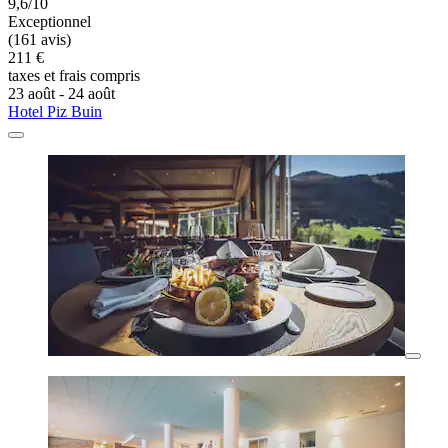
9,6/10
Exceptionnel
(161 avis)
211 €
taxes et frais compris
23 août - 24 août
Hotel Piz Buin