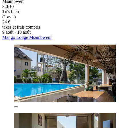
Msambweni
8,0/10
Très bien
(1 avis)
24 €
taxes et frais compris
9 août - 10 août
Mango Lodge Msambweni