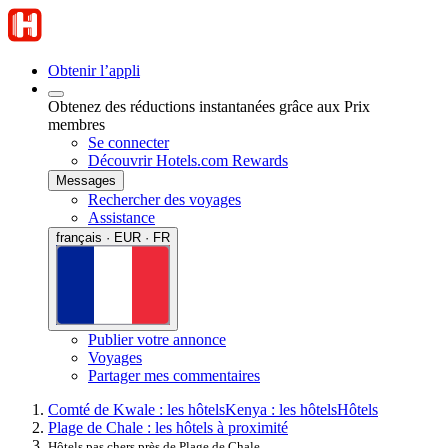
Obtenir l’appli
Obtenez des réductions instantanées grâce aux Prix
membres
Se connecter
Découvrir Hotels.com Rewards
Messages
Rechercher des voyages
Assistance
français · EUR · FR
Publier votre annonce
Voyages
Partager mes commentaires
Comté de Kwale : les hôtels
Kenya : les hôtels
Hôtels
Plage de Chale : les hôtels à proximité
Hôtels pas chers près de Plage de Chale