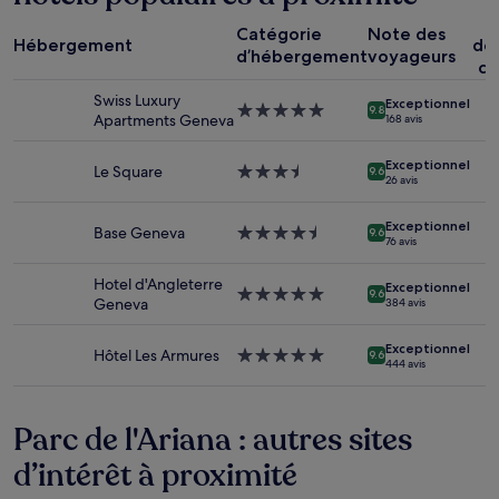
sur
P
la
Catégorie
Note des
Hébergement
dé
base
d’hébergement
voyageurs
co
d’un
séjour
Swiss Luxury
Exceptionnel
d’une
Hébergement
9.8
Apartments Geneva
168 avis
nuit
5.0 étoiles
pour
Exceptionnel
2 adultes.
Le Square
Hébergement
9.6
26 avis
Les
3.5 étoiles
prix
Exceptionnel
et
Base Geneva
Hébergement
9.6
76 avis
la
4.5 étoiles
disponibilité
Hotel d'Angleterre
sont
Exceptionnel
Hébergement
9.6
Geneva
384 avis
susceptibles
5.0 étoiles
de
changer.
Exceptionnel
Hôtel Les Armures
Hébergement
9.6
444 avis
Des
5.0 étoiles
conditions
supplémentaires
Parc de l'Ariana : autres sites
peuvent
s’appliquer.
d’intérêt à proximité