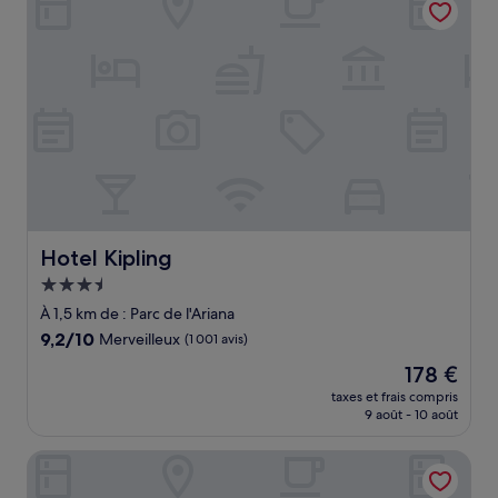
173 €
Hotel Kipling
Hotel Kipling
Hébergement
3.5 étoiles
À 1,5 km de : Parc de l'Ariana
9.2
9,2/10
Merveilleux
(1 001 avis)
sur
Le
178 €
10,
nouveau
Merveilleux,
taxes et frais compris
prix
9 août - 10 août
(1 001 avis)
est
de
ibis Styles Genève Palexpo Aéroport Hotel
178 €