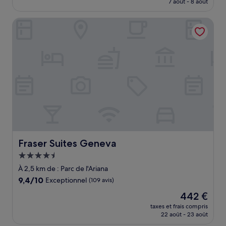
7 août - 8 août
(493 avis)
est
de
Fraser Suites Geneva
481 €
Fraser Suites Geneva
Fraser Suites Geneva
Hébergement
4.5 étoiles
À 2,5 km de : Parc de l'Ariana
9.4
9,4/10
Exceptionnel
(109 avis)
sur
Le
442 €
10,
nouveau
Exceptionnel,
taxes et frais compris
prix
22 août - 23 août
(109 avis)
est