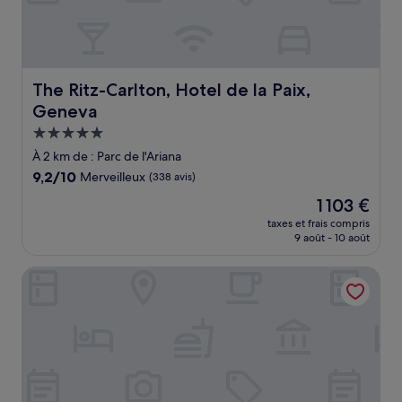
The Ritz-Carlton, Hotel de la Paix, Geneva
The Ritz-Carlton, Hotel de la Paix,
Geneva
Hébergement
5.0 étoiles
À 2 km de : Parc de l'Ariana
9.2
9,2/10
Merveilleux
(338 avis)
sur
Le
1 103 €
10,
nouveau
Merveilleux,
taxes et frais compris
prix
9 août - 10 août
(338 avis)
est
de
Hotel Edelweiss
1 103 €