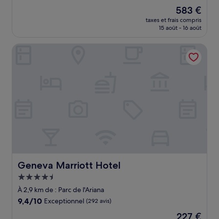
sur
Le
583 €
10,
nouveau
Exceptionnel,
taxes et frais compris
prix
15 août - 16 août
(444 avis)
est
de
Geneva Marriott Hotel
583 €
Geneva Marriott Hotel
Geneva Marriott Hotel
Hébergement
4.5 étoiles
À 2,9 km de : Parc de l'Ariana
9.4
9,4/10
Exceptionnel
(292 avis)
sur
Le
227 €
10,