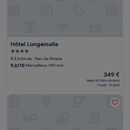
Hôtel Longemalle
Hôtel Longemalle
Hébergement
4.0 étoiles
À 2,6 km de : Parc de l'Ariana
9.2
9,2/10
Merveilleux
(455 avis)
sur
Le
349 €
10,
nouveau
Merveilleux,
taxes et frais compris
prix
7 août - 8 août
(455 avis)
est
de
Hotel Jade
349 €