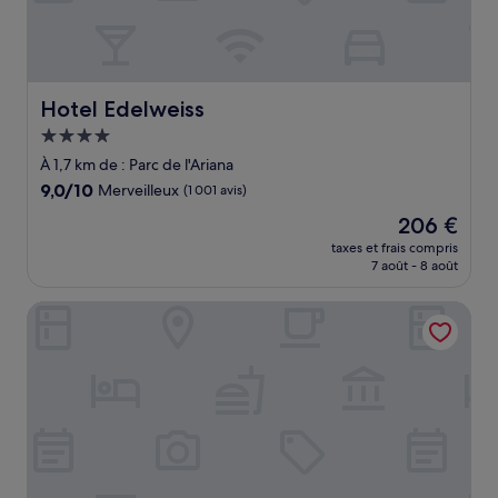
Hotel Edelweiss
Hotel Edelweiss
Hébergement
4.0 étoiles
À 1,7 km de : Parc de l'Ariana
9.0
9,0/10
Merveilleux
(1 001 avis)
sur
Le
206 €
10,
nouveau
Merveilleux,
taxes et frais compris
prix
7 août - 8 août
(1 001 avis)
est
de
The Ambassador
206 €