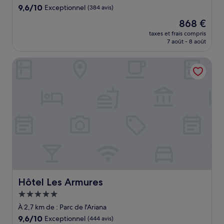
9.6
9,6/10
Exceptionnel
(384 avis)
sur
Le
868 €
10,
nouveau
Exceptionnel,
taxes et frais compris
prix
7 août - 8 août
(384 avis)
est
de
Hôtel Les Armures
868 €
Hôtel Les Armures
Hôtel Les Armures
Hébergement
5.0 étoiles
À 2,7 km de : Parc de l'Ariana
9.6
9,6/10
Exceptionnel
(444 avis)