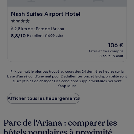
Nash Suites Airport Hotel
Nash Suites Airport Hotel
Hébergement
4.0 étoiles
À 2,8 km de : Parc de l'Ariana
8.8
8,8/10
Excellent
(1 609 avis)
sur
Le
106 €
10,
nouveau
Excellent,
taxes et frais compris
prix
8 août - 9 août
(1 609 avis)
est
de
106 €
Prix
Prix par nuit le plus bas trouvé au cours des 24 dernières heures sur la
base d’un séjour d’une nuit pour 2 adultes. Les prix et la disponibilité sont
par
susceptibles de changer. Des conditions supplémentaires peuvent
nuit
s’appliquer.
le
plus
Afficher tous les hébergements
bas
trouvé
au
cours
Parc de l'Ariana : comparer les
des
24 dernières
hôtels populaires à proximité
heures