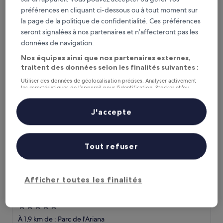
4.5 étoiles
À 1,8 km de : Parc de l'Ariana
préférences en cliquant ci-dessous ou à tout moment sur
9.6
9,6/10
Exceptionnel
(76 avis)
la page de la politique de confidentialité. Ces préférences
sur
seront signalées à nos partenaires et n’affecteront pas les
Le
182 €
10,
données de navigation.
nouveau
Exceptionnel,
taxes et frais compris
prix
19 août - 20 août
(76 avis)
Nos équipes ainsi que nos partenaires externes,
est
traitent des données selon les finalités suivantes :
de
Hotel d'Angleterre Geneva
182 €
Utiliser des données de géolocalisation précises. Analyser activement
les caractéristiques de l’appareil pour l’identification. Stocker et/ou
accéder à des informations sur un appareil. Publicités et contenu
personnalisés, mesure de performance des publicités et du contenu,
études d’audience et développement de services.
J'accepte
Liste de nos partenaires (fournisseurs)
Tout refuser
Afficher toutes les finalités
Hotel d'Angleterre Geneva
Hotel d'Angleterre Geneva
Hébergement
5.0 étoiles
À 1,9 km de : Parc de l'Ariana