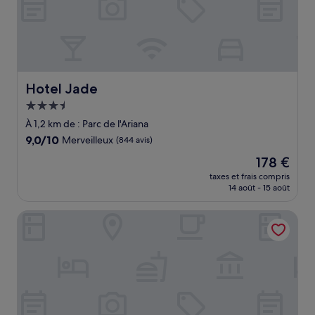
Hotel Jade
Hotel Jade
Hébergement
3.5 étoiles
À 1,2 km de : Parc de l'Ariana
9.0
9,0/10
Merveilleux
(844 avis)
sur
Le
178 €
10,
nouveau
Merveilleux,
taxes et frais compris
prix
14 août - 15 août
(844 avis)
est
de
The Ritz-Carlton, Hotel de la Paix, Geneva
178 €