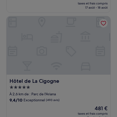
nouveau
Exceptionnel,
taxes et frais compris
prix
17 août - 18 août
(106 avis)
est
de
Hôtel de La Cigogne
187 €
Hôtel de La Cigogne
Hôtel de La Cigogne
Hébergement
5.0 étoiles
À 2,6 km de : Parc de l'Ariana
9.4
9,4/10
Exceptionnel
(493 avis)
sur
Le
481 €
10,
nouveau
Exceptionnel,
taxes et frais compris
prix