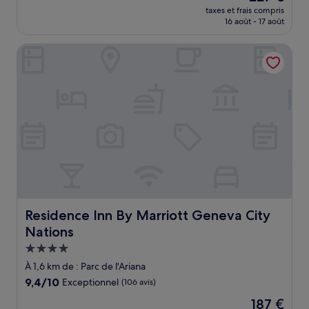
nouveau
Exceptionnel,
taxes et frais compris
prix
16 août - 17 août
(292 avis)
est
de
Residence Inn By Marriott Geneva City Nations
227 €
Residence Inn By Marriott Geneva City Nations
Residence Inn By Marriott Geneva City
Nations
Hébergement
4.0 étoiles
À 1,6 km de : Parc de l'Ariana
9.4
9,4/10
Exceptionnel
(106 avis)
sur
Le
187 €
10,