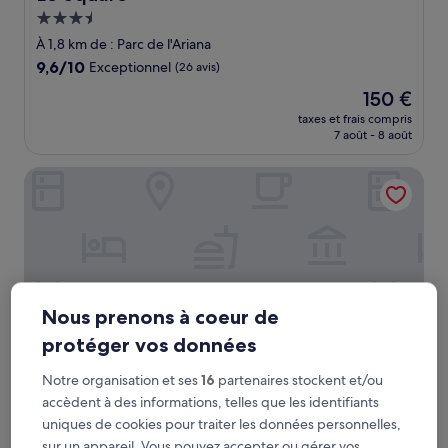
Hébergement
3.5 étoiles
À 1,8 km de : Parc de l'Ariana
9.6
9,6/10
Exceptionnel
(26 avis)
sur
Le
150 €
10,
nouveau
Exceptionnel,
taxes et frais compris
prix
7 août - 8 août
(26 avis)
est
de
Base Geneva
150 €
Nous prenons à coeur de
protéger vos données
Notre organisation et ses
16
partenaires stockent et/ou
accèdent à des informations, telles que les identifiants
Base Geneva
Base Geneva
uniques de cookies pour traiter les données personnelles,
Hébergement
sur un appareil. Vous pouvez accepter ou gérer vos