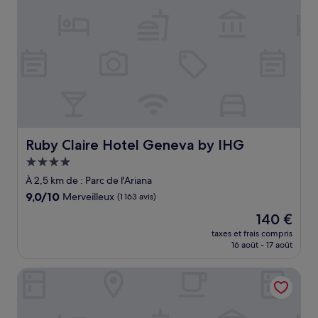
Ruby Claire Hotel Geneva by IHG
Ruby Claire Hotel Geneva by IHG
Hébergement
4.0 étoiles
À 2,5 km de : Parc de l'Ariana
9.0
9,0/10
Merveilleux
(1 163 avis)
sur
Le
140 €
10,
nouveau
Merveilleux,
taxes et frais compris
prix
16 août - 17 août
(1 163 avis)
est
de
Crowne Plaza Geneva by IHG
140 €