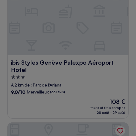
ibis Styles Genève Palexpo Aéroport Hotel
ibis Styles Genève Palexpo Aéroport
Hotel
Hébergement
3.0 étoiles
À 2 km de : Parc de l'Ariana
9.0
9,0/10
Merveilleux
(651 avis)
sur
Le
108 €
10,
nouveau
Merveilleux,
taxes et frais compris
prix
28 août - 29 août
(651 avis)
est
de
Ruby Claire Hotel Geneva by IHG
108 €