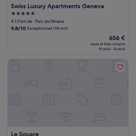
Swiss Luxury Apartments Geneva
Swiss Luxury Apartments Geneva
Hébergement
5.0 étoiles
À 1,9 km de : Parc de l'Ariana
9.8
9,8/10
Exceptionnel
(168 avis)
sur
Le
656 €
10,
nouveau
Exceptionnel,
taxes et frais compris
prix
15 août - 16 août
(168 avis)
est
de
Le Square
656 €
Le Square
Le Square