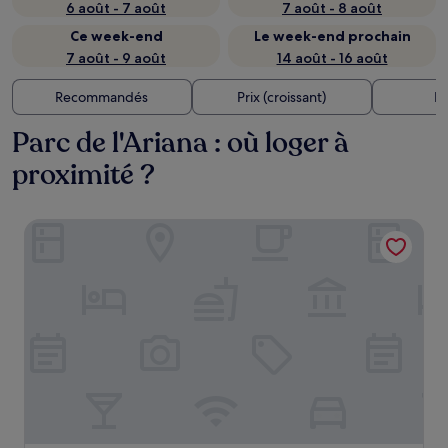
6 août - 7 août
7 août - 8 août
Ce week-end
Le week-end prochain
7 août - 9 août
14 août - 16 août
Recommandés
Prix (croissant)
Di
Parc de l'Ariana : où loger à
proximité ?
Swiss Luxury Apartments Geneva