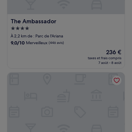
The Ambassador
The Ambassador
Hébergement
4.0 étoiles
À 2,2 km de : Parc de l'Ariana
9.0
9,0/10
Merveilleux
(446 avis)
sur
Le
236 €
10,
nouveau
Merveilleux,
taxes et frais compris
prix
7 août - 8 août
(446 avis)
est
de
Nash Suites Airport Hotel
236 €