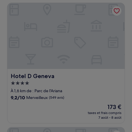
de
Hotel D Geneva
442 €
Hotel D Geneva
Hotel D Geneva
Hébergement
4.0 étoiles
À 1,6 km de : Parc de l'Ariana
9.2
9,2/10
Merveilleux
(549 avis)
sur
Le
173 €
10,
nouveau
Merveilleux,
taxes et frais compris
prix
7 août - 8 août
(549 avis)
est
de
Hotel Kipling