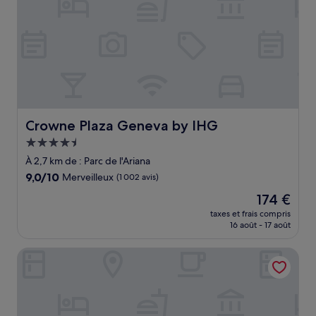
Crowne Plaza Geneva by IHG
Crowne Plaza Geneva by IHG
Hébergement
4.5 étoiles
À 2,7 km de : Parc de l'Ariana
9.0
9,0/10
Merveilleux
(1 002 avis)
sur
Le
174 €
10,
nouveau
Merveilleux,
taxes et frais compris
prix
16 août - 17 août
(1 002 avis)
est
de
Hôtel Longemalle
174 €