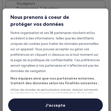
Voyageurs
2 personnes, 1 chambre
Nous prenons à coeur de
Je voyage pour affaires
protéger vos données
Rechercher
Notre organisation et ses
16
partenaires stockent et/ou
accèdent à des informations, telles que les identifiants
uniques de cookies pour traiter les données personnelles,
Options d’annulation gratuite en cas de
sur un appareil. Vous pouvez accepter ou gérer vos
changement de programme
préférences en cliquant ci-dessous ou à tout moment sur
la page de la politique de confidentialité. Ces préférences
Gagnez des récompenses pour chaque
seront signalées à nos partenaires et n’affecteront pas les
nuit séjournée
données de navigation.
Nos équipes ainsi que nos partenaires externes,
traitent des données selon les finalités suivantes :
Économisez plus grâce aux Prix membres
Utiliser des données de géolocalisation précises. Analyser activement
les caractéristiques de l’appareil pour l’identification. Stocker et/ou
accéder à des informations sur un appareil. Publicités et contenu
personnalisés, mesure de performance des publicités et du contenu,
études d’audience et développement de services.
J'accepte
Consultez les prix pour ces dates
Liste de nos partenaires (fournisseurs)