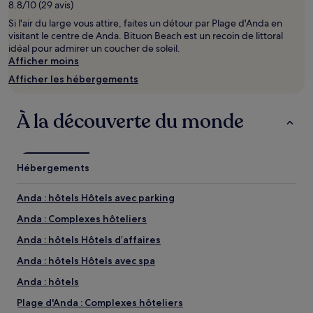
8.8/10 (29 avis)
d’une
Si l'air du large vous attire, faites un détour par Plage d'Anda en
nuit
visitant le centre de Anda. Bituon Beach est un recoin de littoral
pour
idéal pour admirer un coucher de soleil.
2 adultes.
Afficher moins
Les
prix
Afficher les hébergements
et
la
disponibilité
À la découverte du monde
sont
susceptibles
de
changer.
Hébergements
Des
conditions
Anda : hôtels Hôtels avec parking
supplémentaires
peuvent
Anda : Complexes hôteliers
s’appliquer.
Anda : hôtels Hôtels d’affaires
Anda : hôtels Hôtels avec spa
Anda : hôtels
Plage d'Anda : Complexes hôteliers