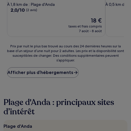
2.5 étoiles
2.0 étoiles
À 1,8 km de : Plage d'Anda
À 0,5 km de :
2.0
2,0/10
(2 avis)
sur
Le
18 €
10,
nouveau
(2 avis)
taxes et frais compris
prix
7 août - 8 août
est
de
18 €
Prix
Prix par nuit le plus bas trouvé au cours des 24 dernières heures sur la
base d’un séjour d’une nuit pour 2 adultes. Les prix et la disponibilité sont
par
susceptibles de changer. Des conditions supplémentaires peuvent
nuit
s’appliquer.
le
plus
Afficher plus d’hébergements
bas
trouvé
au
cours
des
24 dernières
Plage d'Anda : principaux sites
heures
d’intérêt
sur
la
base
d’un
Plage d'Anda
séjour