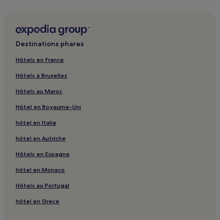
Plage d'Anda : hôtels 3 étoiles
Can-Umantad Falls : hôtels à proximité
Bituon Beach : hôtels à proximité
Destinations phares
Blue Heaven Viewpoint Anda : hôtels à proximité
Hôtels en France
Hôtels à Bruxelles
Hôtels au Maroc
Hôtel en Royaume-Uni
hôtel en Italie
hôtel en Autriche
Hôtels en Espagne
hôtel en Monaco
Hôtels au Portugal
hôtel en Grèce