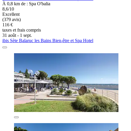
À 0,8 km de : Spa O'balia
8,6/10
Excellent
(379 avis)
116 €
taxes et frais compris
31 août - 1 sept.
ibis Sète Balaruc les Bains Bien-être et Spa Hotel