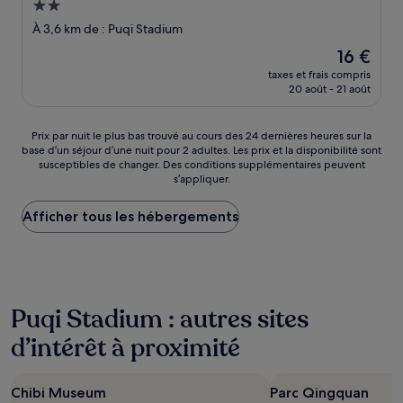
Hébergement
2.0 étoiles
À 3,6 km de : Puqi Stadium
Le
16 €
nouveau
taxes et frais compris
prix
20 août - 21 août
est
de
16 €
Prix
Prix par nuit le plus bas trouvé au cours des 24 dernières heures sur la
base d’un séjour d’une nuit pour 2 adultes. Les prix et la disponibilité sont
par
susceptibles de changer. Des conditions supplémentaires peuvent
nuit
s’appliquer.
le
plus
Afficher tous les hébergements
bas
trouvé
au
cours
des
24 dernières
Puqi Stadium : autres sites
heures
sur
d’intérêt à proximité
la
base
d’un
Chibi Museum
Parc Qingquan
séjour