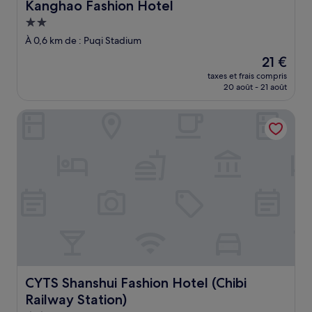
Kanghao Fashion Hotel
Kanghao Fashion Hotel
Hébergement
2.0 étoiles
À 0,6 km de : Puqi Stadium
Le
21 €
nouveau
taxes et frais compris
prix
20 août - 21 août
est
de
CYTS Shanshui Fashion Hotel (Chibi Railway Station)
21 €
CYTS Shanshui Fashion Hotel (Chibi Railway Station)
CYTS Shanshui Fashion Hotel (Chibi
Railway Station)