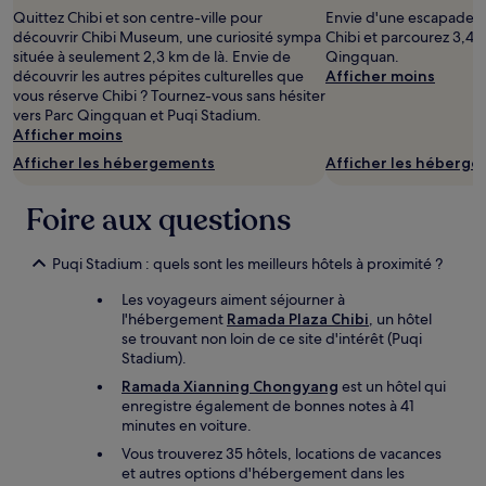
d’une
Quittez Chibi et son centre-ville pour
Envie d'une escapade au
nuit
découvrir Chibi Museum, une curiosité sympa
Chibi et parcourez 3,4 
pour
située à seulement 2,3 km de là. Envie de
Qingquan.
2 adultes.
découvrir les autres pépites culturelles que
Afficher moins
Les
vous réserve Chibi ? Tournez-vous sans hésiter
prix
vers Parc Qingquan et Puqi Stadium.
et
Afficher moins
la
Afficher les hébergements
Afficher les héberg
disponibilité
sont
susceptibles
Foire aux questions
de
changer.
Des
Puqi Stadium : quels sont les meilleurs hôtels à proximité ?
conditions
Les voyageurs aiment séjourner à
supplémentaires
l'hébergement
Ramada Plaza Chibi
, un hôtel
peuvent
se trouvant non loin de ce site d'intérêt (Puqi
s’appliquer.
Stadium).
Ramada Xianning Chongyang
est un hôtel qui
enregistre également de bonnes notes à 41
minutes en voiture.
Vous trouverez 35 hôtels, locations de vacances
et autres options d'hébergement dans les