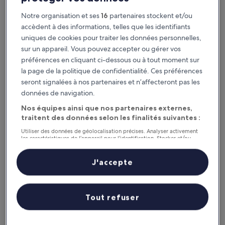
Ce soir
Demain
Notre organisation et ses
16
partenaires stockent et/ou
6 août - 7 août
7 août - 8 août
accèdent à des informations, telles que les identifiants
Ce week-end
Le week-end prochain
uniques de cookies pour traiter les données personnelles,
7 août - 9 août
14 août - 16 août
sur un appareil. Vous pouvez accepter ou gérer vos
préférences en cliquant ci-dessous ou à tout moment sur
Recommandés
Prix (croissant)
Di
la page de la politique de confidentialité. Ces préférences
seront signalées à nos partenaires et n’affecteront pas les
Puqi Stadium : où loger à
données de navigation.
proximité ?
Nos équipes ainsi que nos partenaires externes,
traitent des données selon les finalités suivantes :
Utiliser des données de géolocalisation précises. Analyser activement
Yuanke Hotel
les caractéristiques de l’appareil pour l’identification. Stocker et/ou
accéder à des informations sur un appareil. Publicités et contenu
personnalisés, mesure de performance des publicités et du contenu,
études d’audience et développement de services.
J'accepte
Liste de nos partenaires (fournisseurs)
Tout refuser