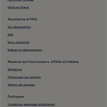
Station de métro Wuchang South : hôtels à proximité
Arrêt de tram Wuhan Business University : hôtels à
hôtel en Grèce
proximité
Station South International Expo Centre : hôtels à
Assistance et FAQ
proximité
Vos réservations
Station de rue Beihua : hôtels à proximité
FAQ
Station de métro Dongfeng Motor Corporation : hôtels à
proximité
Nous contacter
Station de métro Wuchangnan : hôtels à proximité
Évaluer un hébergement
Station de métro Xiezihe : hôtels à proximité
Réservé aux fournisseurs, affiliés et médias
Station de métro Tangxunhu : hôtels à proximité
Affiliation
District de Jiangxia : hôtels
Promouvoir vos services
Agents de voyages
Politiques
Conditions générales d’utilisation