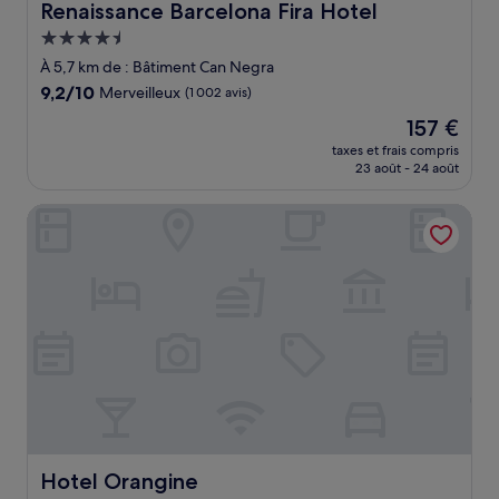
Renaissance Barcelona Fira Hotel
Renaissance Barcelona Fira Hotel
Hébergement
4.5 étoiles
À 5,7 km de : Bâtiment Can Negra
9.2
9,2/10
Merveilleux
(1 002 avis)
sur
Le
157 €
10,
nouveau
Merveilleux,
taxes et frais compris
prix
23 août - 24 août
(1 002 avis)
est
de
Hotel Orangine
157 €
Hotel Orangine
Hotel Orangine