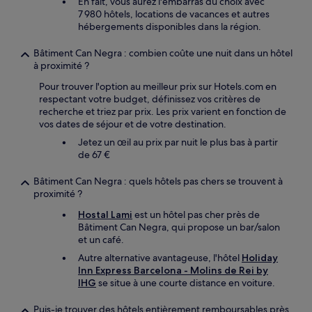
En fait, vous aurez l'embarras du choix avec
7 980 hôtels, locations de vacances et autres
hébergements disponibles dans la région.
Bâtiment Can Negra : combien coûte une nuit dans un hôtel
à proximité ?
Pour trouver l'option au meilleur prix sur Hotels.com en
respectant votre budget, définissez vos critères de
recherche et triez par prix. Les prix varient en fonction de
vos dates de séjour et de votre destination.
Jetez un œil au prix par nuit le plus bas à partir
de 67 €
Bâtiment Can Negra : quels hôtels pas chers se trouvent à
proximité ?
Hostal Lami
est un hôtel pas cher près de
Bâtiment Can Negra, qui propose un bar/salon
et un café.
Autre alternative avantageuse, l'hôtel
Holiday
Inn Express Barcelona - Molins de Rei by
IHG
se situe à une courte distance en voiture.
Puis-je trouver des hôtels entièrement remboursables près