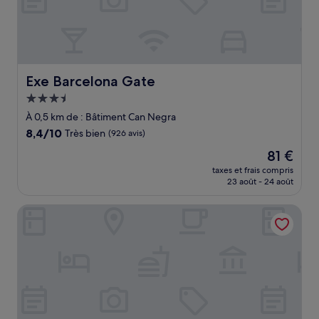
Exe Barcelona Gate
Exe Barcelona Gate
Hébergement
3.5 étoiles
À 0,5 km de : Bâtiment Can Negra
8.4
8,4/10
Très bien
(926 avis)
sur
Le
81 €
10,
nouveau
Très
taxes et frais compris
prix
23 août - 24 août
bien,
est
(926 avis)
de
Torre Melina, a Gran Meliá Hotel
81 €