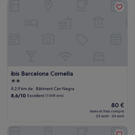
ibis Barcelona Cornella
97 €
ibis Barcelona Cornella
ibis Barcelona Cornella
Hébergement
2.0 étoiles
À 2,9 km de : Bâtiment Can Negra
8.6
8,6/10
Excellent
(1 008 avis)
sur
Le
80 €
10,
nouveau
Excellent,
taxes et frais compris
prix
23 août - 24 août
(1 008 avis)
est
de
Hostal Lami
80 €