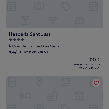
Hesperia Sant Just
Hesperia Sant Just
Hébergement
4.0 étoiles
À 1,6 km de : Bâtiment Can Negra
8.4
8,4/10
Très bien
(758 avis)
sur
Le
100 €
10,
nouveau
Très
taxes et frais compris
prix
17 août - 18 août
bien,
est
(758 avis)
de
Exe Barcelona Gate
100 €