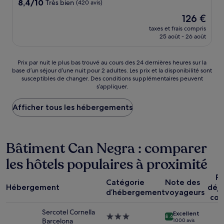
8.4
8,4/10
Très bien
(420 avis)
sur
Le
126 €
10,
nouveau
Très
taxes et frais compris
prix
25 août - 26 août
bien,
est
(420 avis)
de
126 €
Prix
Prix par nuit le plus bas trouvé au cours des 24 dernières heures sur la
base d’un séjour d’une nuit pour 2 adultes. Les prix et la disponibilité sont
par
susceptibles de changer. Des conditions supplémentaires peuvent
nuit
s’appliquer.
le
plus
Afficher tous les hébergements
bas
trouvé
au
cours
Bâtiment Can Negra : comparer
des
24 dernières
les hôtels populaires à proximité
heures
sur
Pe
la
Catégorie
Note des
Hébergement
déj
base
d’hébergement
voyageurs
com
d’un
séjour
Sercotel Cornella
Excellent
d’une
Hébergement
8.6
Barcelona
1 000 avis