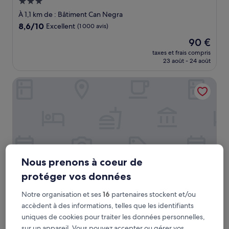
Hébergement
3.0 étoiles
À 1,1 km de : Bâtiment Can Negra
8.6
8,6/10
Excellent
(1 000 avis)
sur
Le
90 €
10,
nouveau
Excellent,
taxes et frais compris
prix
23 août - 24 août
(1 000 avis)
est
de
Apartamentos Hesperia Sant Joan
90 €
Nous prenons à coeur de
protéger vos données
Notre organisation et ses
16
partenaires stockent et/ou
Apartamentos Hesperia Sant Joan
Apartamentos Hesperia Sant Joan
accèdent à des informations, telles que les identifiants
Hébergement
uniques de cookies pour traiter les données personnelles,
3.0 étoiles
sur un appareil. Vous pouvez accepter ou gérer vos