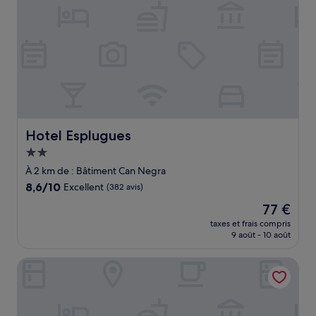
Hotel Esplugues
Hotel Esplugues
Hébergement
2.0 étoiles
À 2 km de : Bâtiment Can Negra
8.6
8,6/10
Excellent
(382 avis)
sur
Le
77 €
10,
nouveau
Excellent,
taxes et frais compris
prix
9 août - 10 août
(382 avis)
est
de
Sercotel Porta Barcelona
77 €