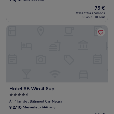
sur
Le
75 €
10,
nouveau
Bien,
taxes et frais compris
prix
30 août - 31 août
(625 avis)
est
de
Hotel SB Win 4 Sup
75 €
Hotel SB Win 4 Sup
Hotel SB Win 4 Sup
Hébergement
4.5 étoiles
À 1,4 km de : Bâtiment Can Negra
9.2
9,2/10
Merveilleux
(442 avis)
sur