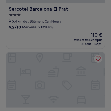
Sercotel Barcelona El Prat
Sercotel Barcelona El Prat
Hébergement
3.0 étoiles
À 5,4 km de : Bâtiment Can Negra
9.2
9,2/10
Merveilleux
(120 avis)
sur
Le
110 €
10,
nouveau
Merveilleux,
taxes et frais compris
prix
31 août - 1 sept.
(120 avis)
est
de
Renaissance Barcelona Fira Hotel
110 €