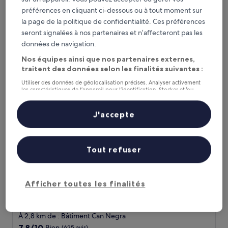
À 1,3 km de : Bâtiment Can Negra
préférences en cliquant ci-dessous ou à tout moment sur
8.0
8,0/10
Très bien
(1 857 avis)
sur
la page de la politique de confidentialité. Ces préférences
Le
104 €
10,
seront signalées à nos partenaires et n’affecteront pas les
nouveau
Très
taxes et frais compris
données de navigation.
prix
2 sept. - 3 sept.
bien,
est
(1 857 avis)
Nos équipes ainsi que nos partenaires externes,
de
Hotel El Castell
traitent des données selon les finalités suivantes :
104 €
Utiliser des données de géolocalisation précises. Analyser activement
les caractéristiques de l’appareil pour l’identification. Stocker et/ou
accéder à des informations sur un appareil. Publicités et contenu
personnalisés, mesure de performance des publicités et du contenu,
études d’audience et développement de services.
J'accepte
Liste de nos partenaires (fournisseurs)
Tout refuser
Afficher toutes les finalités
Hotel El Castell
Hotel El Castell
Hébergement
3.0 étoiles
À 2,8 km de : Bâtiment Can Negra
7.8
7,8/10
Bien
(625 avis)