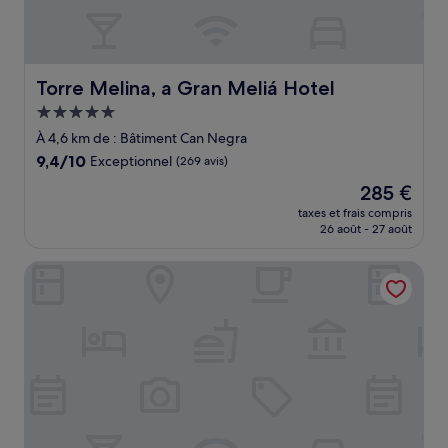
Torre Melina, a Gran Meliá Hotel
Torre Melina, a Gran Meliá Hotel
Hébergement
5.0 étoiles
À 4,6 km de : Bâtiment Can Negra
9.4
9,4/10
Exceptionnel
(269 avis)
sur
Le
285 €
10,
nouveau
Exceptionnel,
taxes et frais compris
prix
26 août - 27 août
(269 avis)
est
de
Hyatt Regency Barcelona Tower
285 €