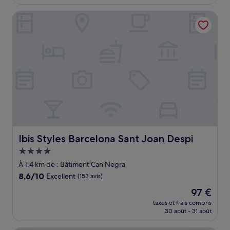
est
de
Ibis Styles Barcelona Sant Joan Despi
67 €
Ibis Styles Barcelona Sant Joan Despi
Ibis Styles Barcelona Sant Joan Despi
Hébergement
4.0 étoiles
À 1,4 km de : Bâtiment Can Negra
8.6
8,6/10
Excellent
(153 avis)
sur
Le
97 €
10,
nouveau
Excellent,
taxes et frais compris
prix
30 août - 31 août
(153 avis)
est
de