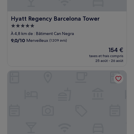
Hyatt Regency Barcelona Tower
Hyatt Regency Barcelona Tower
Hébergement
5.0 étoiles
À 4,8 km de : Bâtiment Can Negra
9.0
9,0/10
Merveilleux
(1 209 avis)
sur
Le
154 €
10,
nouveau
Merveilleux,
taxes et frais compris
prix
25 août - 26 août
(1 209 avis)
est
de
Sercotel Barcelona El Prat
154 €