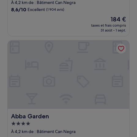
3.0 étoiles
À 4,2 km de : Bâtiment Can Negra
8.6
8,6/10
Excellent
(1 904 avis)
sur
Le
184 €
10,
nouveau
Excellent,
taxes et frais compris
prix
31 août - 1 sept.
(1 904 avis)
est
de
Abba Garden
184 €
Abba Garden
Abba Garden
Hébergement
4.0 étoiles
À 4,2 km de : Bâtiment Can Negra