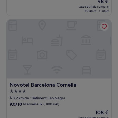
Le
98 €
10,
nouveau
Merveilleux,
taxes et frais compris
prix
30 août - 31 août
(442 avis)
est
de
Novotel Barcelona Cornella
98 €
Novotel Barcelona Cornella
Novotel Barcelona Cornella
Hébergement
4.0 étoiles
À 3,2 km de : Bâtiment Can Negra
9.0
9,0/10
Merveilleux
(1 300 avis)
sur
Le
108 €
10,
nouveau
Merveilleux,
taxes et frais compris