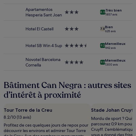
nuit
3.0 étoiles
pour
Apartamentos
Très bien
2 adultes.
Hébergement
8.0
Hesperia Sant Joan
1 857 avis
Les
3.0 étoiles
prix
Bien
et
Hotel El Castell
Hébergement
7.8
625 avis
la
3.0 étoiles
disponibilité
sont
Merveilleux
Hotel SB Win 4 Sup
Hébergement
9.2
442 avis
susceptibles
4.5 étoiles
de
Novotel Barcelona
changer.
Merveilleux
Hébergement
9.0
Cornella
1 300 avis
Des
4.0 étoiles
conditions
supplémentaires
Bâtiment Can Negra : autres sites
peuvent
s’appliquer.
d’intérêt à proximité
Tour Torre de la Creu
Stade Johan Cruyff
8.2/10 (13 avis)
Mordu de sport ? Quitt
parcourez 0,9 km pour 
Profitez de ces quelques jours de repos pour
Cruyff. L'emblématique
découvrir les environs et admirer Tour Torre
vous a donné des frisson