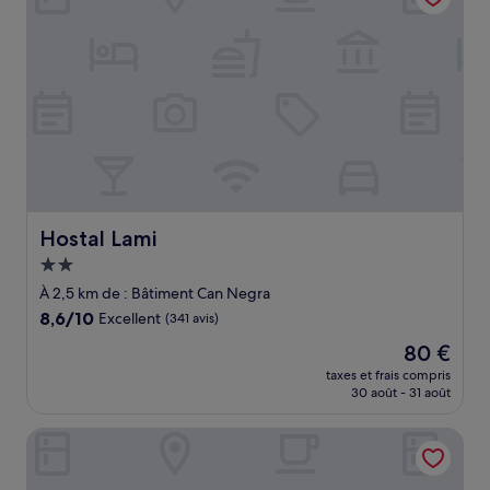
Hostal Lami
Hostal Lami
Hébergement
2.0 étoiles
À 2,5 km de : Bâtiment Can Negra
8.6
8,6/10
Excellent
(341 avis)
sur
Le
80 €
10,
nouveau
Excellent,
taxes et frais compris
prix
30 août - 31 août
(341 avis)
est
de
Hotel Esplugues
80 €