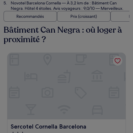
Novotel Barcelona Cornella
— À 3,2 km de : Bâtiment Can
Negra. Hôtel 4 étoiles. Avis voyageurs : 9,0/10 — Merveilleux.
Recommandés
Prix (croissant)
Di
Bâtiment Can Negra : où loger à
proximité ?
Sercotel Cornella Barcelona
Sercotel Cornella Barcelona
Sercotel Cornella Barcelona