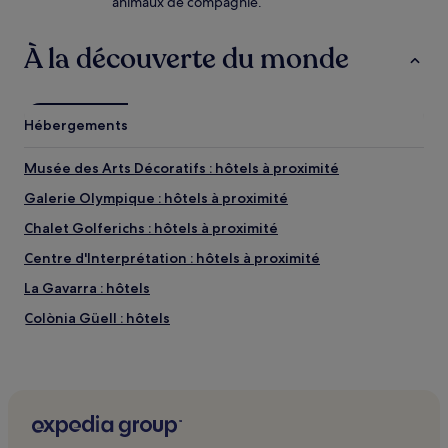
animaux de compagnie.
À la découverte du monde
Hébergements
Musée des Arts Décoratifs : hôtels à proximité
Galerie Olympique : hôtels à proximité
Chalet Golferichs : hôtels à proximité
Centre d'Interprétation : hôtels à proximité
La Gavarra : hôtels
Colònia Güell : hôtels
L'hospitalet de Llobregat : hôtels Hôtels avec parking
L'hospitalet de Llobregat : hôtels Hôtels avec cuisine
L'hospitalet de Llobregat : Appart’hôtels
L'hospitalet de Llobregat : hôtels 2 étoiles