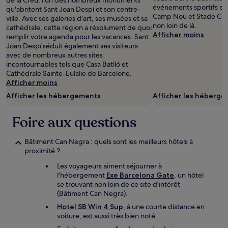
de la Creu, l'un des nombreux monuments
événements sportifs ex
qu'abritent Sant Joan Despí et son centre-
Camp Nou et Stade Corne
ville. Avec ses galeries d'art, ses musées et sa
non loin de là.
cathédrale, cette région a résolument de quoi
Afficher moins
remplir votre agenda pour les vacances. Sant
Joan Despí séduit également ses visiteurs
avec de nombreux autres sites
incontournables tels que Casa Batlló et
Cathédrale Sainte-Eulalie de Barcelone.
Afficher moins
Afficher les hébergements
Afficher les héberg
Foire aux questions
Bâtiment Can Negra : quels sont les meilleurs hôtels à
proximité ?
Les voyageurs aiment séjourner à
l'hébergement
Exe Barcelona Gate
, un hôtel
se trouvant non loin de ce site d'intérêt
(Bâtiment Can Negra).
Hotel SB Win 4 Sup
, à une courte distance en
voiture, est aussi très bien noté.