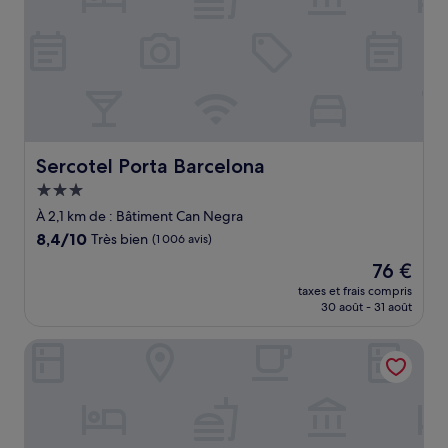
Sercotel Porta Barcelona
Sercotel Porta Barcelona
Hébergement
3.0 étoiles
À 2,1 km de : Bâtiment Can Negra
8.4
8,4/10
Très bien
(1 006 avis)
sur
Le
76 €
10,
nouveau
Très
taxes et frais compris
prix
30 août - 31 août
bien,
est
(1 006 avis)
de
Hesperia Sant Just
76 €