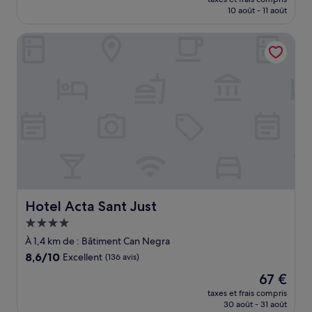
prix
10 août - 11 août
(1 300 avis)
est
de
Hotel Acta Sant Just
108 €
Hotel Acta Sant Just
Hotel Acta Sant Just
Hébergement
4.0 étoiles
À 1,4 km de : Bâtiment Can Negra
8.6
8,6/10
Excellent
(136 avis)
sur
Le
67 €
10,
nouveau
Excellent,
taxes et frais compris
prix
30 août - 31 août
(136 avis)