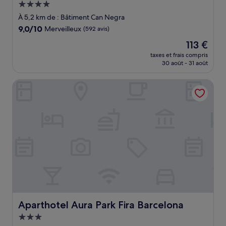
Hébergement
4.0 étoiles
À 5,2 km de : Bâtiment Can Negra
9.0
9,0/10
Merveilleux
(592 avis)
sur
Le
113 €
10,
nouveau
Merveilleux,
taxes et frais compris
prix
30 août - 31 août
(592 avis)
est
de
Aparthotel Aura Park Fira Barcelona
113 €
Aparthotel Aura Park Fira Barcelona
Aparthotel Aura Park Fira Barcelona
Hébergement