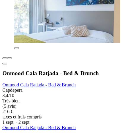
Onmood Cala Ratjada - Bed & Brunch
Onmood Cala Ratjada - Bed & Brunch
Capdepera
8,4/10
Très bien
(5 avis)
216 €
taxes et frais compris
1 sept. - 2 sept.
Onmood Cala Ratjada - Bed & Brunch