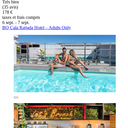
Très bien
(35 avis)
178 €
taxes et frais compris
6 sept. - 7 sept.
BQ Cala Ratjada Hotel – Adults Only