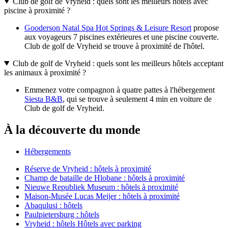
Club de golf de Vryheid : quels sont les meilleurs hôtels avec
piscine à proximité ?
Gooderson Natal Spa Hot Springs & Leisure Resort
propose
aux voyageurs 7 piscines extérieures et une piscine couverte.
Club de golf de Vryheid se trouve à proximité de l'hôtel.
Club de golf de Vryheid : quels sont les meilleurs hôtels acceptant
les animaux à proximité ?
Emmenez votre compagnon à quatre pattes à l'hébergement
Siesta B&B
, qui se trouve à seulement 4 min en voiture de
Club de golf de Vryheid.
À la découverte du monde
Hébergements
Réserve de Vryheid : hôtels à proximité
Champ de bataille de Hlobane : hôtels à proximité
Nieuwe Republiek Museum : hôtels à proximité
Maison-Musée Lucas Meijer : hôtels à proximité
Abaqulusi : hôtels
Paulpietersburg : hôtels
Vryheid : hôtels Hôtels avec parking