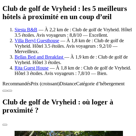
Club de golf de Vryheid : les 5 meilleurs
hôtels à proximité en un coup d’œil
Siesta B&B
— À 2,2 km de : Club de golf de Vryheid. Hôtel
3.5 étoiles. Avis voyageurs : 8,8/10 — Excellent.
Villa Beryl Guesthouse
— À 1,8 km de : Club de golf de
Vryheid. Hôtel 3.5 étoiles. Avis voyageurs : 9,2/10 —
Merveilleux.
Bellas Bed and Breakfast
— À 1,9 km de : Club de golf de
Vryheid. Hôtel 3 étoiles.
Rita Guest House
— À 1,8 km de : Club de golf de Vryheid.
Hôtel 3 étoiles. Avis voyageurs : 7,8/10 — Bien.
Recommandés
Prix (croissant)
Distance
Catégorie d’hébergement
Club de golf de Vryheid : où loger à
proximité ?