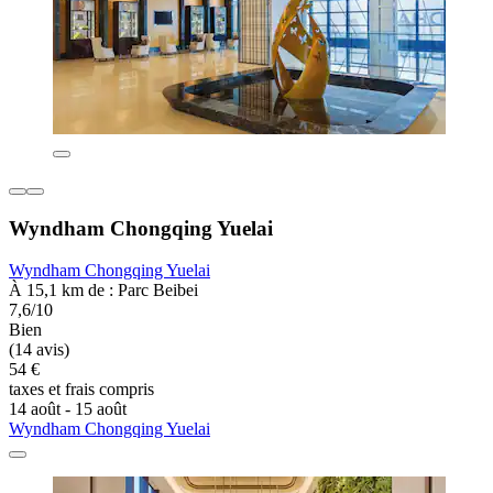
Wyndham Chongqing Yuelai
Wyndham Chongqing Yuelai
À 15,1 km de : Parc Beibei
7,6/10
Bien
(14 avis)
54 €
taxes et frais compris
14 août - 15 août
Wyndham Chongqing Yuelai