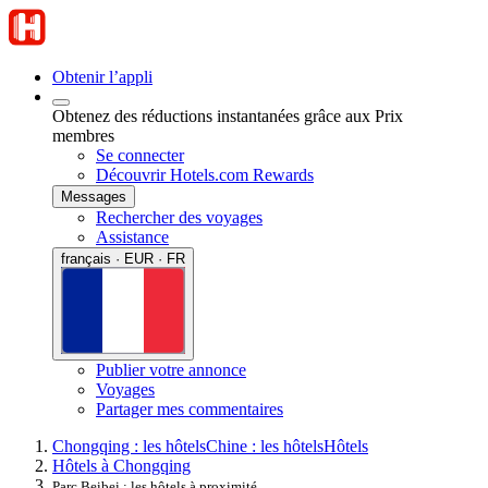
Obtenir l’appli
Obtenez des réductions instantanées grâce aux Prix
membres
Se connecter
Découvrir Hotels.com Rewards
Messages
Rechercher des voyages
Assistance
français · EUR · FR
Publier votre annonce
Voyages
Partager mes commentaires
Chongqing : les hôtels
Chine : les hôtels
Hôtels
Hôtels à Chongqing
Parc Beibei : les hôtels à proximité