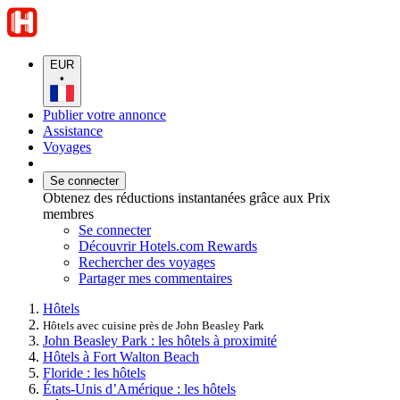
EUR
•
Publier votre annonce
Assistance
Voyages
Se connecter
Obtenez des réductions instantanées grâce aux Prix
membres
Se connecter
Découvrir Hotels.com Rewards
Rechercher des voyages
Partager mes commentaires
Hôtels
Hôtels avec cuisine près de John Beasley Park
John Beasley Park : les hôtels à proximité
Hôtels à Fort Walton Beach
Floride : les hôtels
États-Unis d’Amérique : les hôtels