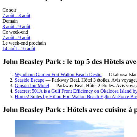
Ce soir
7 août - 8 août
Demain
8 août - 9 août
Ce week-end
7 août - 9 août
Le week-end prochain
14 août - 16 août
John Beasley Park : le top 5 des Hôtels ave
Wyndham Garden Fort Walton Beach Destin
— Okaloosa Island
Seaside Escape
— Parkway Beal. Hôtel 3 étoiles. Avis voyageu
Gipson Inn Motel
— Parkway Beal. Hôtel 2 étoiles. Avis voyage
Seacrest 501A is a Gulf Front Efficiency on Okaloosa Island
Home2 Suites by Hilton Fort Walton Beach Eglin AirForce Ba
John Beasley Park : Hôtels avec cuisine à 