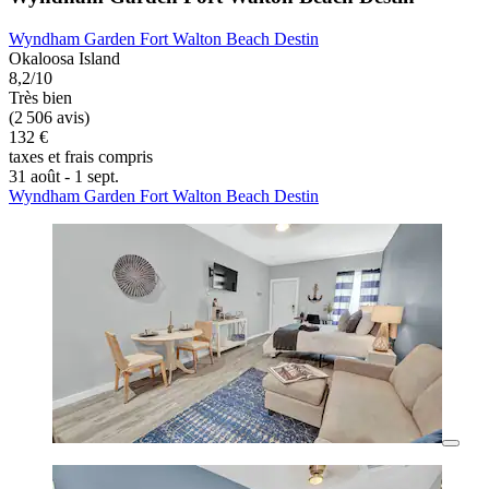
Wyndham Garden Fort Walton Beach Destin
Okaloosa Island
8,2/10
Très bien
(2 506 avis)
132 €
taxes et frais compris
31 août - 1 sept.
Wyndham Garden Fort Walton Beach Destin