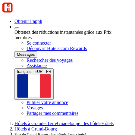
Obtenir l’appli
Obtenez des réductions instantanées grâce aux Prix
membres
Se connecter
Découvrir Hotels.com Rewards
Messages
Rechercher des voyages
Assistance
français · EUR · FR
Publier votre annonce
Voyages
Partager mes commentaires
Hôtels à Grande-Terre
Guadeloupe : les hôtels
Hôtels
Hôtels à Grand-Bourg
Port de Grand-Bourg : les hôtels à proximité