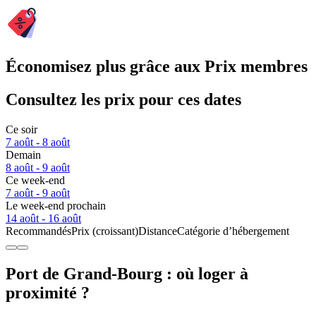
Économisez plus grâce aux Prix membres
Consultez les prix pour ces dates
Ce soir
7 août - 8 août
Demain
8 août - 9 août
Ce week-end
7 août - 9 août
Le week-end prochain
14 août - 16 août
Recommandés
Prix (croissant)
Distance
Catégorie d’hébergement
Port de Grand-Bourg : où loger à
proximité ?