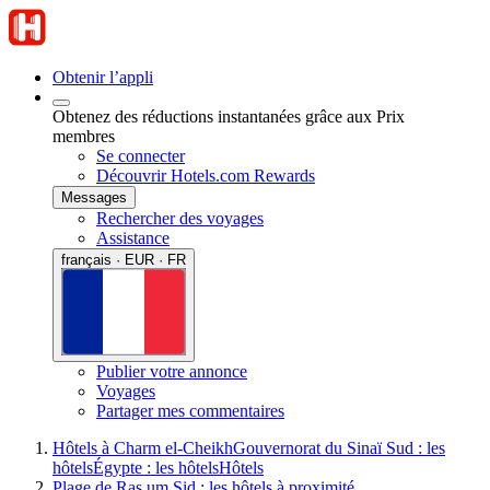
Obtenir l’appli
Obtenez des réductions instantanées grâce aux Prix
membres
Se connecter
Découvrir Hotels.com Rewards
Messages
Rechercher des voyages
Assistance
français · EUR · FR
Publier votre annonce
Voyages
Partager mes commentaires
Hôtels à Charm el-Cheikh
Gouvernorat du Sinaï Sud : les
hôtels
Égypte : les hôtels
Hôtels
Plage de Ras um Sid : les hôtels à proximité