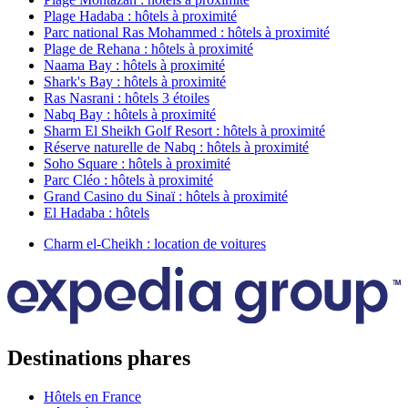
Plage Hadaba : hôtels à proximité
Parc national Ras Mohammed : hôtels à proximité
Plage de Rehana : hôtels à proximité
Naama Bay : hôtels à proximité
Shark's Bay : hôtels à proximité
Ras Nasrani : hôtels 3 étoiles
Nabq Bay : hôtels à proximité
Sharm El Sheikh Golf Resort : hôtels à proximité
Réserve naturelle de Nabq : hôtels à proximité
Soho Square : hôtels à proximité
Parc Cléo : hôtels à proximité
Grand Casino du Sinaï : hôtels à proximité
El Hadaba : hôtels
Charm el-Cheikh : location de voitures
Destinations phares
Hôtels en France