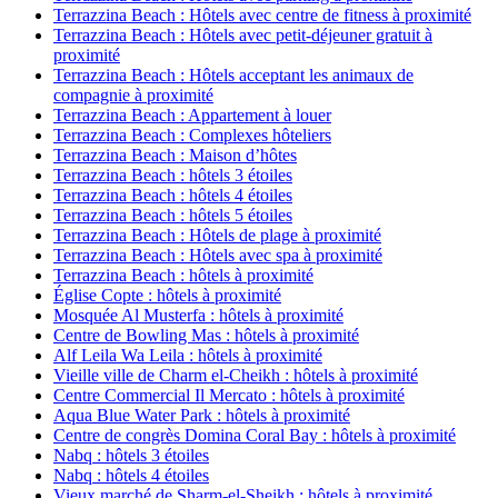
Terrazzina Beach : Hôtels avec centre de fitness à proximité
Terrazzina Beach : Hôtels avec petit-déjeuner gratuit à
proximité
Terrazzina Beach : Hôtels acceptant les animaux de
compagnie à proximité
Terrazzina Beach : Appartement à louer
Terrazzina Beach : Complexes hôteliers
Terrazzina Beach : Maison d’hôtes
Terrazzina Beach : hôtels 3 étoiles
Terrazzina Beach : hôtels 4 étoiles
Terrazzina Beach : hôtels 5 étoiles
Terrazzina Beach : Hôtels de plage à proximité
Terrazzina Beach : Hôtels avec spa à proximité
Terrazzina Beach : hôtels à proximité
Église Copte : hôtels à proximité
Mosquée Al Musterfa : hôtels à proximité
Centre de Bowling Mas : hôtels à proximité
Alf Leila Wa Leila : hôtels à proximité
Vieille ville de Charm el-Cheikh : hôtels à proximité
Centre Commercial Il Mercato : hôtels à proximité
Aqua Blue Water Park : hôtels à proximité
Centre de congrès Domina Coral Bay : hôtels à proximité
Nabq : hôtels 3 étoiles
Nabq : hôtels 4 étoiles
Vieux marché de Sharm-el-Sheikh : hôtels à proximité