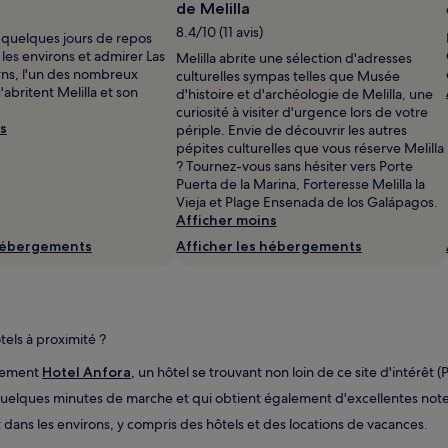
de Melilla
8.4/10 (11 avis)
s quelques jours de repos
les environs et admirer Las
Melilla abrite une sélection d'adresses
rns, l'un des nombreux
culturelles sympas telles que Musée
britent Melilla et son
d'histoire et d'archéologie de Melilla, une
curiosité à visiter d'urgence lors de votre
s
périple. Envie de découvrir les autres
pépites culturelles que vous réserve Melilla
? Tournez-vous sans hésiter vers Porte
Puerta de la Marina, Forteresse Melilla la
Vieja et Plage Ensenada de los Galápagos.
Afficher moins
 hébergements
Afficher les hébergements
tels à proximité ?
rgement
Hotel Anfora
, un hôtel se trouvant non loin de ce site d'intérêt (
 quelques minutes de marche et qui obtient également d'excellentes note
ans les environs, y compris des hôtels et des locations de vacances.