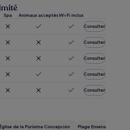
imité
Spa
Animaux acceptés
Wi-Fi inclus
Consulter
Consulter
Consulter
Consulter
Consulter
Église de la Purísima Concepción
Plage Ensenada de los 