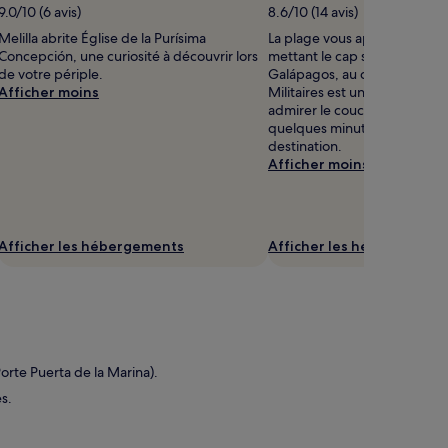
9.0/10 (6 avis)
8.6/10 (14 avis)
Melilla abrite Église de la Purísima
La plage vous appelle ? Répo
Concepción, une curiosité à découvrir lors
mettant le cap sur Plage Ens
de votre périple.
Galápagos, au cœur de Melill
Afficher moins
Militaires est un recoin de lit
admirer le coucher de soleil
quelques minutes de marche
destination.
Afficher moins
Afficher les hébergements
Afficher les hébergement
Porte Puerta de la Marina).
s.