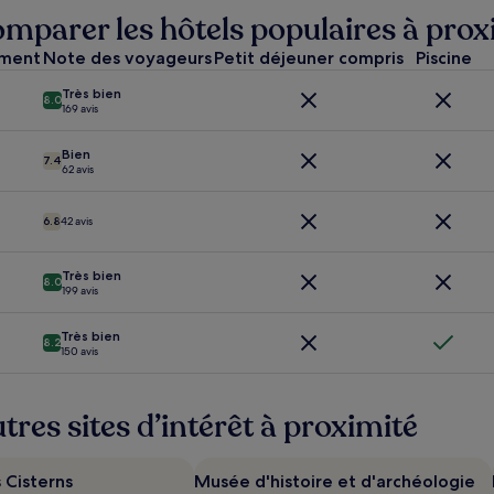
omparer les hôtels populaires à prox
ement
Note des voyageurs
Petit déjeuner compris
Piscine
Très bien
8.0
169 avis
Bien
7.4
62 avis
6.8
42 avis
Très bien
8.0
199 avis
Très bien
8.2
150 avis
tres sites d’intérêt à proximité
 Cisterns
Musée d'histoire et d'archéologie