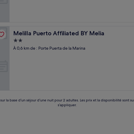
Melilla Puerto Affiliated BY Melia
Melilla Puerto Affiliated BY Melia
Hébergement
2.0 étoiles
À 0,6 km de : Porte Puerta de la Marina
 sur la base d’un séjour d’une nuit pour 2 adultes. Les prix et la disponibilité so
s’appliquer.