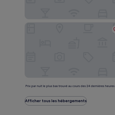
Melilla Puerto Affiliated BY Melia
Prix
Prix par nuit le plus bas trouvé au cours des 24 dernières heures
par
nuit
le
Afficher tous les hébergements
plus
bas
trouvé