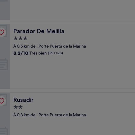
Très
bien,
(199 avis)
Parador De Melilla
Parador De Melilla
Hébergement
3.0 étoiles
À 0,5 km de : Porte Puerta de la Marina
8.2
8,2/10
Très bien
(150 avis)
sur
10,
Très
bien,
(150 avis)
Rusadir
Rusadir
Hébergement
2.0 étoiles
À 0,3 km de : Porte Puerta de la Marina