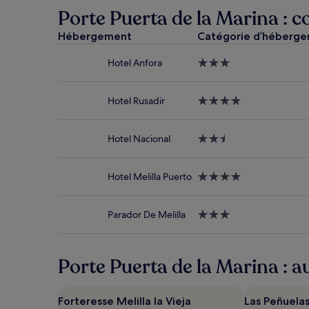
au
Porte Puerta de la Marina : c
cours
des
Hébergement
Catégorie d’héberg
24 dernières
heures
Hotel Anfora
Hébergement
sur
3.0 étoiles
la
base
Hotel Rusadir
Hébergement
d’un
4.0 étoiles
séjour
d’une
Hotel Nacional
Hébergement
nuit
2.5 étoiles
pour
2 adultes.
Hotel Melilla Puerto
Hébergement
Les
4.0 étoiles
prix
et
Parador De Melilla
Hébergement
la
3.0 étoiles
disponibilité
sont
susceptibles
Porte Puerta de la Marina : au
de
changer.
Des
Forteresse Melilla la Vieja
Las Peñuelas
conditions