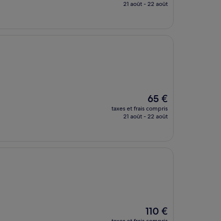
prix
21 août - 22 août
est
de
100 €
Le
65 €
nouveau
taxes et frais compris
prix
21 août - 22 août
est
de
65 €
Le
110 €
nouveau