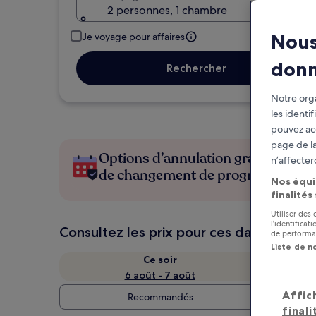
2 personnes, 1 chambre
Nous
Je voyage pour affaires
don
Rechercher
Notre orga
les identi
pouvez ac
page de la
Options d’annulation gratuite en c
n’affecter
de changement de programme
Nos équi
finalités
Utiliser des
l’identifica
Consultez les prix pour ces dates
de performan
Liste de n
Ce soir
6 août - 7 août
Affic
Recommandés
finali