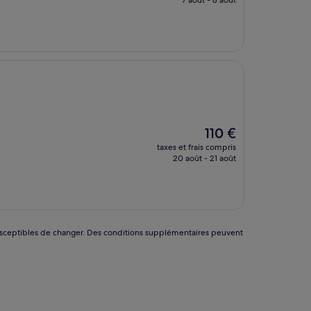
7 août - 8 août
est
de
112 €
Le
110 €
nouveau
taxes et frais compris
prix
20 août - 21 août
est
de
110 €
nt susceptibles de changer. Des conditions supplémentaires peuvent