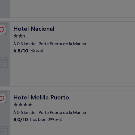
(62 avis)
Hotel Nacional
Hotel Nacional
Hébergement
2.5 étoiles
À 0,3 km de : Porte Puerta de la Marina
6.8
6,8/10
(42 avis)
sur
10,
(42 avis)
Hotel Melilla Puerto
Hotel Melilla Puerto
Hébergement
4.0 étoiles
À 0,6 km de : Porte Puerta de la Marina
8.0
8,0/10
Très bien
(199 avis)
sur
10,