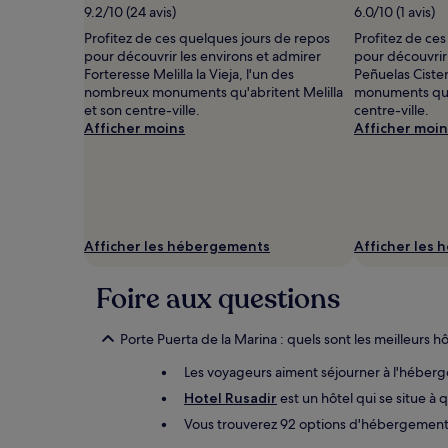
9.2/10 (24 avis)
6.0/10 (1 avis)
supplémentaires
peuvent
Profitez de ces quelques jours de repos
Profitez de ce
s’appliquer.
pour découvrir les environs et admirer
pour découvrir 
Forteresse Melilla la Vieja, l'un des
Peñuelas Ciste
nombreux monuments qu'abritent Melilla
monuments qu'a
et son centre-ville.
centre-ville.
Afficher moins
Afficher moin
Afficher les hébergements
Afficher les
Foire aux questions
Porte Puerta de la Marina : quels sont les meilleurs hô
Les voyageurs aiment séjourner à l'hébe
Hotel Rusadir
est un hôtel qui se situe à
Vous trouverez 92 options d'hébergement d