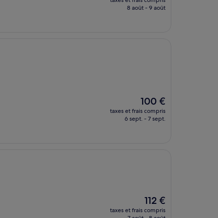
taxes et frais compris
prix
8 août - 9 août
est
de
110 €
Le
100 €
nouveau
taxes et frais compris
prix
6 sept. - 7 sept.
est
de
100 €
Le
112 €
nouveau
taxes et frais compris
prix