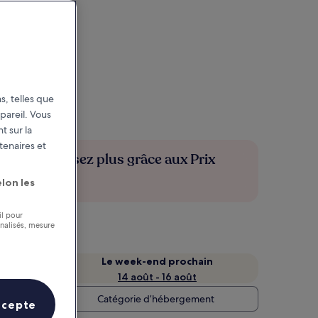
s, telles que
pareil. Vous
t sur la
tenaires et
Économisez plus grâce aux Prix
membres
lon les
il pour
nnalisés, mesure
Le week-end prochain
14 août - 16 août
Catégorie d’hébergement
ccepte