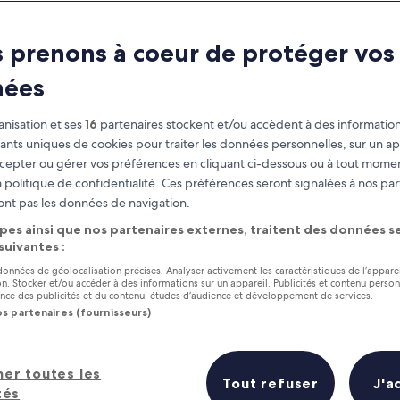
 prenons à coeur de protéger vos
nées
nisation et ses
16
partenaires stockent et/ou accèdent à des information
fiants uniques de cookies pour traiter les données personnelles, sur un ap
cepter ou gérer vos préférences en cliquant ci-dessous ou à tout momen
 politique de confidentialité. Ces préférences seront signalées à nos par
as
Gagnez des récompenses pour
ont pas les données de navigation.
chaque nuit séjournée
pes ainsi que nos partenaires externes, traitent des données se
 suivantes :
 données de géolocalisation précises. Analyser activement les caractéristiques de l’appare
tion. Stocker et/ou accéder à des informations sur un appareil. Publicités et contenu perso
ce des publicités et du contenu, études d’audience et développement de services.
os partenaires (fournisseurs)
Demain
Ce week-end
7 août - 8 août
7 août - 9 août
her toutes les
Prix (croissant)
Distance
Tout refuser
J'a
tés