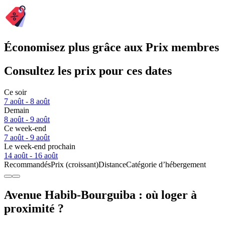
Économisez plus grâce aux Prix membres
Consultez les prix pour ces dates
Ce soir
7 août - 8 août
Demain
8 août - 9 août
Ce week-end
7 août - 9 août
Le week-end prochain
14 août - 16 août
Recommandés
Prix (croissant)
Distance
Catégorie d’hébergement
Avenue Habib-Bourguiba : où loger à
proximité ?