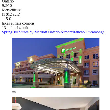
Ontario
9,2/10
Merveilleux
(1 012 avis)
115 €
taxes et frais compris
13 août - 14 août
SpringHill Suites by Marriott Ontario Airport/Rancho Cucamonga