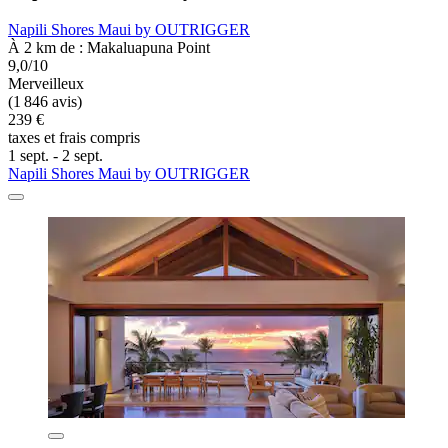
Napili Shores Maui by OUTRIGGER
À 2 km de : Makaluapuna Point
9,0/10
Merveilleux
(1 846 avis)
239 €
taxes et frais compris
1 sept. - 2 sept.
Napili Shores Maui by OUTRIGGER