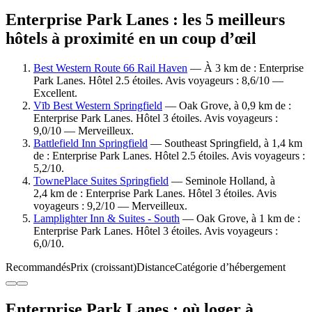
Enterprise Park Lanes : les 5 meilleurs
hôtels à proximité en un coup d’œil
Best Western Route 66 Rail Haven
— À 3 km de : Enterprise
Park Lanes. Hôtel 2.5 étoiles. Avis voyageurs : 8,6/10 —
Excellent.
Vīb Best Western Springfield
— Oak Grove, à 0,9 km de :
Enterprise Park Lanes. Hôtel 3 étoiles. Avis voyageurs :
9,0/10 — Merveilleux.
Battlefield Inn Springfield
— Southeast Springfield, à 1,4 km
de : Enterprise Park Lanes. Hôtel 2.5 étoiles. Avis voyageurs :
5,2/10.
TownePlace Suites Springfield
— Seminole Holland, à
2,4 km de : Enterprise Park Lanes. Hôtel 3 étoiles. Avis
voyageurs : 9,2/10 — Merveilleux.
Lamplighter Inn & Suites - South
— Oak Grove, à 1 km de :
Enterprise Park Lanes. Hôtel 3 étoiles. Avis voyageurs :
6,0/10.
Recommandés
Prix (croissant)
Distance
Catégorie d’hébergement
Enterprise Park Lanes : où loger à