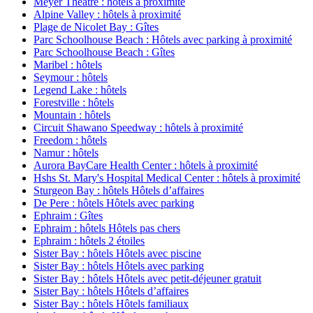
Meyer Theatre : hôtels à proximité
Alpine Valley : hôtels à proximité
Plage de Nicolet Bay : Gîtes
Parc Schoolhouse Beach : Hôtels avec parking à proximité
Parc Schoolhouse Beach : Gîtes
Maribel : hôtels
Seymour : hôtels
Legend Lake : hôtels
Forestville : hôtels
Mountain : hôtels
Circuit Shawano Speedway : hôtels à proximité
Freedom : hôtels
Namur : hôtels
Aurora BayCare Health Center : hôtels à proximité
Hshs St. Mary's Hospital Medical Center : hôtels à proximité
Sturgeon Bay : hôtels Hôtels d’affaires
De Pere : hôtels Hôtels avec parking
Ephraim : Gîtes
Ephraim : hôtels Hôtels pas chers
Ephraim : hôtels 2 étoiles
Sister Bay : hôtels Hôtels avec piscine
Sister Bay : hôtels Hôtels avec parking
Sister Bay : hôtels Hôtels avec petit-déjeuner gratuit
Sister Bay : hôtels Hôtels d’affaires
Sister Bay : hôtels Hôtels familiaux