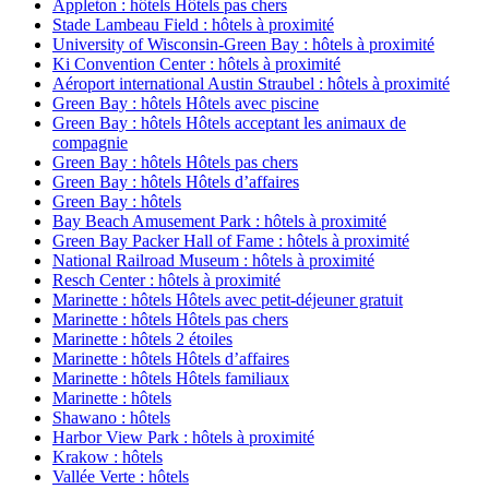
Appleton : hôtels Hôtels pas chers
Stade Lambeau Field : hôtels à proximité
University of Wisconsin-Green Bay : hôtels à proximité
Ki Convention Center : hôtels à proximité
Aéroport international Austin Straubel : hôtels à proximité
Green Bay : hôtels Hôtels avec piscine
Green Bay : hôtels Hôtels acceptant les animaux de
compagnie
Green Bay : hôtels Hôtels pas chers
Green Bay : hôtels Hôtels d’affaires
Green Bay : hôtels
Bay Beach Amusement Park : hôtels à proximité
Green Bay Packer Hall of Fame : hôtels à proximité
National Railroad Museum : hôtels à proximité
Resch Center : hôtels à proximité
Marinette : hôtels Hôtels avec petit-déjeuner gratuit
Marinette : hôtels Hôtels pas chers
Marinette : hôtels 2 étoiles
Marinette : hôtels Hôtels d’affaires
Marinette : hôtels Hôtels familiaux
Marinette : hôtels
Shawano : hôtels
Harbor View Park : hôtels à proximité
Krakow : hôtels
Vallée Verte : hôtels