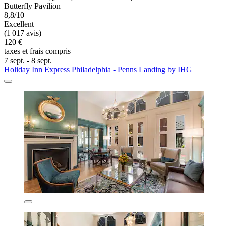
Butterfly Pavilion
8,8/10
Excellent
(1 017 avis)
120 €
taxes et frais compris
7 sept. - 8 sept.
Holiday Inn Express Philadelphia - Penns Landing by IHG