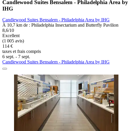
Candlewood Suites Bensalem - Philadelphia Area by
IHG
Candlewood Suites Bensalem - Philadelphia Area by IHG
À 10,7 km de : Philadelphia Insectarium and Butterfly Pavilion
8,6/10
Excellent
(1 005 avis)
114 €
taxes et frais compris
6 sept. - 7 sept.
Candlewood Suites Bensalem - Philadelphia Area by IHG