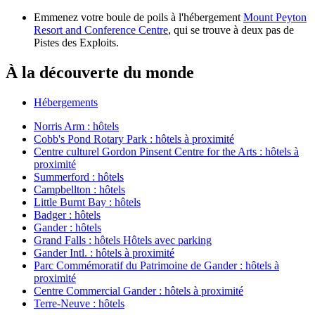
Emmenez votre boule de poils à l'hébergement
Mount Peyton
Resort and Conference Centre
, qui se trouve à deux pas de
Pistes des Exploits.
À la découverte du monde
Hébergements
Norris Arm : hôtels
Cobb's Pond Rotary Park : hôtels à proximité
Centre culturel Gordon Pinsent Centre for the Arts : hôtels à
proximité
Summerford : hôtels
Campbellton : hôtels
Little Burnt Bay : hôtels
Badger : hôtels
Gander : hôtels
Grand Falls : hôtels Hôtels avec parking
Gander Intl. : hôtels à proximité
Parc Commémoratif du Patrimoine de Gander : hôtels à
proximité
Centre Commercial Gander : hôtels à proximité
Terre-Neuve : hôtels