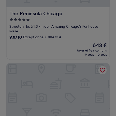
The Peninsula Chicago
The Peninsula Chicago
Hébergement
5.0 étoiles
Streeterville, à 1,3 km de : Amazing Chicago's Funhouse
Maze
9.8
9,8/10
Exceptionnel
(1 004 avis)
sur
Le
643 €
10,
nouveau
Exceptionnel,
taxes et frais compris
prix
9 août - 10 août
(1 004 avis)
est
de
Residence Inn Chicago Downtown Magnificent Mile
643 €