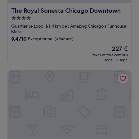
The Royal Sonesta Chicago Downtown
The Royal Sonesta Chicago Downtown
Hébergement
4.0 étoiles
Quartier Le Loop, à 1,4 km de : Amazing Chicago's Funhouse
Maze
9.4
9,4/10
Exceptionnel
(3 562 avis)
sur
Le
227 €
10,
nouveau
Exceptionnel,
taxes et frais compris
prix
1 sept. - 2 sept.
(3 562 avis)
est
de
Hyatt Regency Chicago
227 €