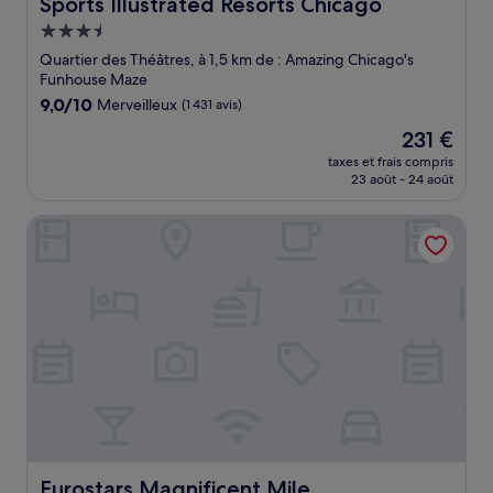
Sports Illustrated Resorts Chicago
Sports Illustrated Resorts Chicago
Hébergement
3.5 étoiles
Quartier des Théâtres, à 1,5 km de : Amazing Chicago's
Funhouse Maze
9.0
9,0/10
Merveilleux
(1 431 avis)
sur
Le
231 €
10,
nouveau
Merveilleux,
taxes et frais compris
prix
23 août - 24 août
(1 431 avis)
est
de
Eurostars Magnificent Mile
231 €
Eurostars Magnificent Mile
Eurostars Magnificent Mile