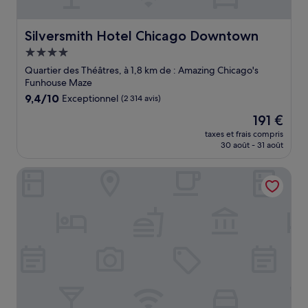
Silversmith Hotel Chicago Downtown
Silversmith Hotel Chicago Downtown
Hébergement
4.0 étoiles
Quartier des Théâtres, à 1,8 km de : Amazing Chicago's
Funhouse Maze
9.4
9,4/10
Exceptionnel
(2 314 avis)
sur
Le
191 €
10,
nouveau
Exceptionnel,
taxes et frais compris
prix
30 août - 31 août
(2 314 avis)
est
de
Moxy Chicago Downtown
191 €