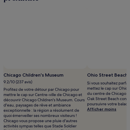
Photo prise par daniel jersey
Photo
libre
Chicago Children's Museum
Ohio Street Beach
de
9.2/10 (237 avis)
Si vous souhaitez parfa
droits
mettez le cap sur Ohio 
Profitez de votre détour par Chicago pour
prise
du centre de Chicago. S
mettre le cap sur Centre-ville de Chicago et
par
Oak Street Beach constit
découvrir Chicago Children's Museum. Cours
daniel
poursuivre votre balade
d'eau, paysages de rêve et ambiance
jersey
Afficher moins
exceptionnelle : la région a résolument de
quoi émerveiller ses nombreux visiteurs !
Chicago vous propose une pluie d'autres
activités sympas telles que Stade Soldier