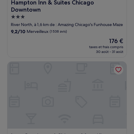
Hampton Inn & Suites Chicago Downtown
Hampton Inn & Suites Chicago
Downtown
Hébergement
3.0 étoiles
River North, à 1,6 km de : Amazing Chicago's Funhouse Maze
9.2
9,2/10
Merveilleux
(1 538 avis)
sur
Le
176 €
10,
nouveau
Merveilleux,
taxes et frais compris
prix
30 août - 31 août
(1 538 avis)
est
de
InterContinental Chicago Magnificent Mile by IHG
176 €