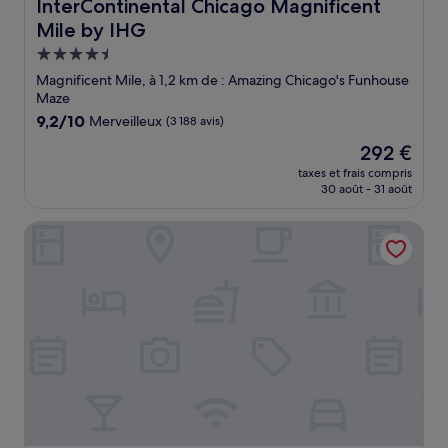
InterContinental Chicago Magnificent Mile by IHG
InterContinental Chicago Magnificent
Mile by IHG
Hébergement
4.5 étoiles
Magnificent Mile, à 1,2 km de : Amazing Chicago's Funhouse
Maze
9.2
9,2/10
Merveilleux
(3 188 avis)
sur
Le
292 €
10,
nouveau
Merveilleux,
taxes et frais compris
prix
30 août - 31 août
(3 188 avis)
est
de
The Westin Chicago River North
292 €