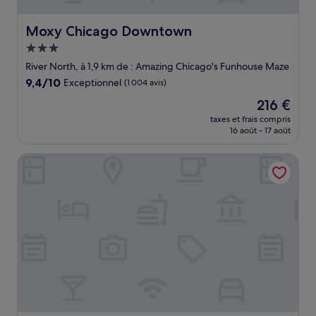
Moxy Chicago Downtown
Moxy Chicago Downtown
Hébergement
3.0 étoiles
River North, à 1,9 km de : Amazing Chicago's Funhouse Maze
9.4
9,4/10
Exceptionnel
(1 004 avis)
sur
Le
216 €
10,
nouveau
Exceptionnel,
taxes et frais compris
prix
16 août - 17 août
(1 004 avis)
est
de
LondonHouse Chicago, Curio Collection by Hilton
216 €