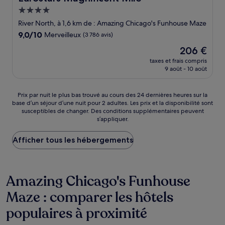
Hébergement
4.0 étoiles
River North, à 1,6 km de : Amazing Chicago's Funhouse Maze
9.0
9,0/10
Merveilleux
(3 786 avis)
sur
Le
206 €
10,
nouveau
Merveilleux,
taxes et frais compris
prix
9 août - 10 août
(3 786 avis)
est
de
206 €
Prix
Prix par nuit le plus bas trouvé au cours des 24 dernières heures sur la
base d’un séjour d’une nuit pour 2 adultes. Les prix et la disponibilité sont
par
susceptibles de changer. Des conditions supplémentaires peuvent
nuit
s’appliquer.
le
plus
Afficher tous les hébergements
bas
trouvé
au
cours
Amazing Chicago's Funhouse
des
24 dernières
Maze : comparer les hôtels
heures
sur
populaires à proximité
la
base