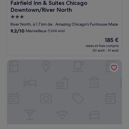
Fairfield Inn & Suites Chicago Downtown/River North
Fairfield Inn & Suites Chicago
Downtown/River North
Hébergement
3.0 étoiles
River North, à 1,7 km de : Amazing Chicago's Funhouse Maze
9.2
9,2/10
Merveilleux
(1 260 avis)
sur
Le
185 €
10,
nouveau
Merveilleux,
taxes et frais compris
prix
30 août - 31 août
(1 260 avis)
est
de
Hampton Inn & Suites Chicago Downtown
185 €