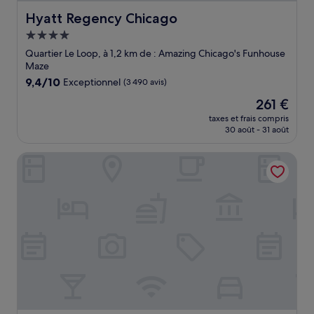
Hyatt Regency Chicago
Hyatt Regency Chicago
Hébergement
4.0 étoiles
Quartier Le Loop, à 1,2 km de : Amazing Chicago's Funhouse
Maze
9.4
9,4/10
Exceptionnel
(3 490 avis)
sur
Le
261 €
10,
nouveau
Exceptionnel,
taxes et frais compris
prix
30 août - 31 août
(3 490 avis)
est
de
Sofitel Chicago Magnificent Mile
261 €