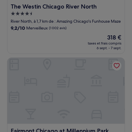
The Westin Chicago River North
The Westin Chicago River North
Hébergement
4.5 étoiles
River North, à 1,7 km de : Amazing Chicago's Funhouse Maze
9.2
9,2/10
Merveilleux
(1 002 avis)
sur
Le
318 €
10,
nouveau
Merveilleux,
taxes et frais compris
prix
6 sept. - 7 sept.
(1 002 avis)
est
de
Fairmont Chicago at Millennium Park Gold Experience
318 €
Fairmont Chicago at Millennium Park Gold Experience
Fairmont Chicago at Millennium Park