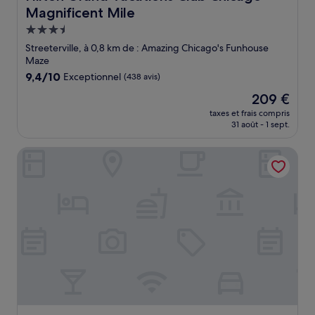
Magnificent Mile
Hébergement
3.5 étoiles
Streeterville, à 0,8 km de : Amazing Chicago's Funhouse
Maze
9.4
9,4/10
Exceptionnel
(438 avis)
sur
Le
209 €
10,
nouveau
Exceptionnel,
taxes et frais compris
prix
31 août - 1 sept.
(438 avis)
est
de
Fairfield Inn & Suites Chicago Downtown/River North
209 €