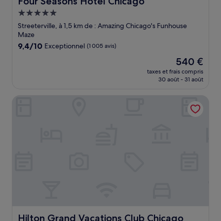
Four Seasons Hotel Chicago
Hébergement
5.0 étoiles
Streeterville, à 1,5 km de : Amazing Chicago's Funhouse
Maze
9.4
9,4/10
Exceptionnel
(1 005 avis)
sur
Le
540 €
10,
nouveau
Exceptionnel,
taxes et frais compris
prix
30 août - 31 août
(1 005 avis)
est
de
Hilton Grand Vacations Club Chicago Magnificent Mile
540 €
Hilton Grand Vacations Club Chicago Magnificent Mile
Hilton Grand Vacations Club Chicago