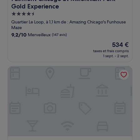
Gold Experience
Hébergement
4.5 étoiles
Quartier Le Loop, à 1,1 km de : Amazing Chicago's Funhouse
Maze
9.2
9,2/10
Merveilleux
(147 avis)
sur
Le
534 €
10,
nouveau
Merveilleux,
taxes et frais compris
prix
1 sept. - 2 sept.
(147 avis)
est
de
Pendry Chicago
534 €