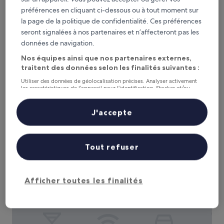
préférences en cliquant ci-dessous ou à tout moment sur
la page de la politique de confidentialité. Ces préférences
The Talbott, Autograph Collection
The Talbott, Autograph Collection
seront signalées à nos partenaires et n’affecteront pas les
Hébergement
données de navigation.
4.5 étoiles
Rush and Division, à 1,7 km de : Amazing Chicago's Funhouse
Nos équipes ainsi que nos partenaires externes,
Maze
traitent des données selon les finalités suivantes :
9.4
9,4/10
Exceptionnel
(150 avis)
Utiliser des données de géolocalisation précises. Analyser activement
sur
les caractéristiques de l’appareil pour l’identification. Stocker et/ou
Le
217 €
10,
accéder à des informations sur un appareil. Publicités et contenu
nouveau
Exceptionnel,
taxes et frais compris
personnalisés, mesure de performance des publicités et du contenu,
prix
30 août - 31 août
études d’audience et développement de services.
(150 avis)
J'accepte
est
Liste de nos partenaires (fournisseurs)
de
Silversmith Hotel Chicago Downtown
217 €
Tout refuser
Afficher toutes les finalités