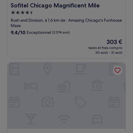
Sofitel Chicago Magnificent Mile
Sofitel Chicago Magnificent Mile
Hébergement
4.5 étoiles
Rush and Division, à 1,6 km de : Amazing Chicago's Funhouse
Maze
9.4
9,4/10
Exceptionnel
(2 574 avis)
sur
Le
303 €
10,
nouveau
Exceptionnel,
taxes et frais compris
prix
30 août - 31 août
(2 574 avis)
est
de
Viceroy Chicago
303 €