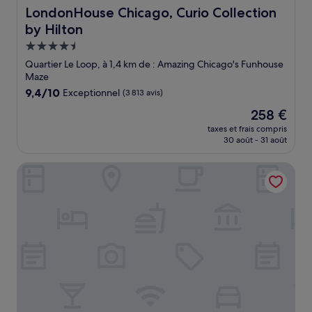
LondonHouse Chicago, Curio Collection by Hilton
LondonHouse Chicago, Curio Collection
by Hilton
Hébergement
4.5 étoiles
Quartier Le Loop, à 1,4 km de : Amazing Chicago's Funhouse
Maze
9.4
9,4/10
Exceptionnel
(3 813 avis)
sur
Le
258 €
10,
nouveau
Exceptionnel,
taxes et frais compris
prix
30 août - 31 août
(3 813 avis)
est
de
The Royal Sonesta Chicago Downtown
258 €