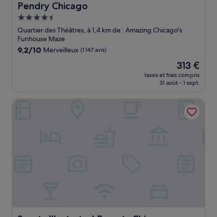
Pendry Chicago
Pendry Chicago
Hébergement
4.5 étoiles
Quartier des Théâtres, à 1,4 km de : Amazing Chicago's
Funhouse Maze
9.2
9,2/10
Merveilleux
(1 147 avis)
sur
Le
313 €
10,
nouveau
Merveilleux,
taxes et frais compris
prix
31 août - 1 sept.
(1 147 avis)
est
de
Sports Illustrated Resorts Chicago
313 €