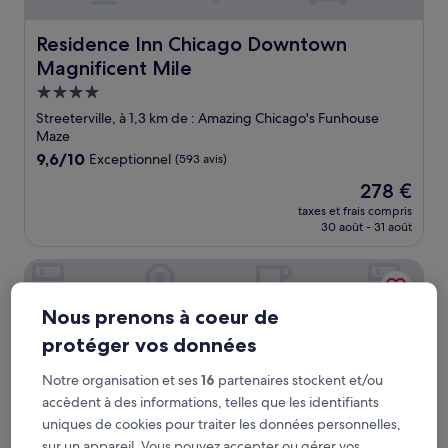
Residence Inn Chicago Downtown Magnificent Mile
Residence Inn Chicago Downtown
Magnificent Mile
Hébergement
4.0 étoiles
Streeterville, à 1,3 km de : Amazing Chicago's Funhouse
Maze
9.6
9,6/10
Exceptionnel
(593 avis)
sur
Le
278 €
10,
nouveau
Exceptionnel,
taxes et frais compris
prix
30 août - 31 août
(593 avis)
est
de
The Talbott, Autograph Collection
278 €
Nous prenons à coeur de
protéger vos données
Notre organisation et ses
16
partenaires stockent et/ou
accèdent à des informations, telles que les identifiants
uniques de cookies pour traiter les données personnelles,
sur un appareil. Vous pouvez accepter ou gérer vos