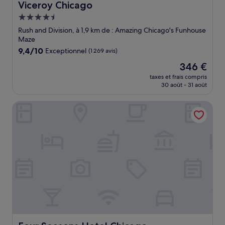
Viceroy Chicago
Viceroy Chicago
Hébergement
4.5 étoiles
Rush and Division, à 1,9 km de : Amazing Chicago's Funhouse
Maze
9.4
9,4/10
Exceptionnel
(1 269 avis)
sur
Le
346 €
10,
nouveau
Exceptionnel,
taxes et frais compris
prix
30 août - 31 août
(1 269 avis)
est
de
Four Seasons Hotel Chicago
346 €
Four Seasons Hotel Chicago