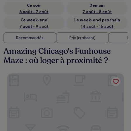
Ce soir
Demain
6 août - 7 août
7 août - 8 août
Ce week-end
Le week-end prochain
7 août - 9 août
14 août - 16 août
Recommandés
Prix (croissant)
Di
Amazing Chicago's Funhouse
Maze : où loger à proximité ?
The Peninsula Chicago