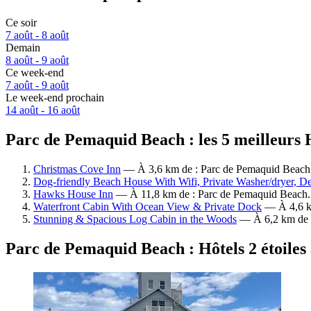
Ce soir
7 août - 8 août
Demain
8 août - 9 août
Ce week-end
7 août - 9 août
Le week-end prochain
14 août - 16 août
Parc de Pemaquid Beach : les 5 meilleurs H
Christmas Cove Inn
— À 3,6 km de : Parc de Pemaquid Beach. 
Dog-friendly Beach House With Wifi, Private Washer/dryer, D
Hawks House Inn
— À 11,8 km de : Parc de Pemaquid Beach. H
Waterfront Cabin With Ocean View & Private Dock
— À 4,6 km
Stunning & Spacious Log Cabin in the Woods
— À 6,2 km de :
Parc de Pemaquid Beach : Hôtels 2 étoiles