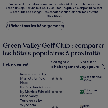
274 €
Prix
Prix par nuit le plus bas trouvé au cours des 24 dernières heures sur la
base d’un séjour d’une nuit pour 2 adultes. Les prix et la disponibilité sont
par
susceptibles de changer. Des conditions supplémentaires peuvent
nuit
s’appliquer.
le
plus
Afficher tous les hébergements
bas
trouvé
au
cours
Green Valley Golf Club : comparer
des
24 dernières
les hôtels populaires à proximité
heures
sur
P
la
Catégorie
Note des
Hébergement
dé
base
d’hébergement
voyageurs
co
d’un
séjour
Residence Inn by
Exceptionnel
d’une
Marriott Fairfield
Hébergement
9.6
360 avis
nuit
Napa
3.0 étoiles
pour
Fairfield Inn & Suites
Très bien
2 adultes.
by Marriott Fairfield
Hébergement
8.4
376 avis
Les
Napa Valley
3.0 étoiles
prix
Travelodge by
et
Wyndham
Bien
Hébergement
7.2