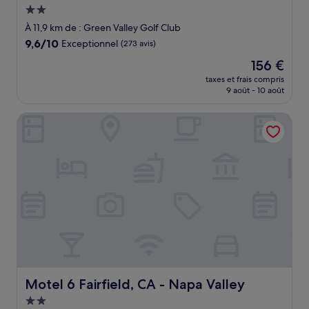
Hébergement
2.0 étoiles
À 11,9 km de : Green Valley Golf Club
9.6
9,6/10
Exceptionnel
(273 avis)
sur
Le
156 €
10,
nouveau
Exceptionnel,
taxes et frais compris
prix
9 août - 10 août
(273 avis)
est
de
Motel 6 Fairfield, CA - Napa Valley
156 €
Motel 6 Fairfield, CA - Napa Valley
Motel 6 Fairfield, CA - Napa Valley
Hébergement