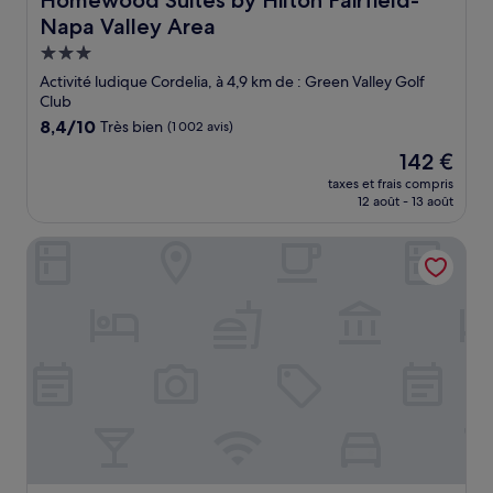
Homewood Suites by Hilton Fairfield-
Napa Valley Area
Hébergement
3.0 étoiles
Activité ludique Cordelia, à 4,9 km de : Green Valley Golf
Club
8.4
8,4/10
Très bien
(1 002 avis)
sur
Le
142 €
10,
nouveau
Très
taxes et frais compris
prix
12 août - 13 août
bien,
est
(1 002 avis)
de
Archer Hotel Napa
142 €