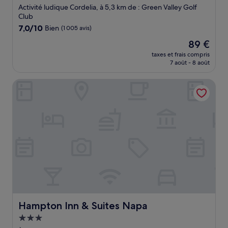
2.0 étoiles
Activité ludique Cordelia, à 5,3 km de : Green Valley Golf
Club
7.0
7,0/10
Bien
(1 005 avis)
sur
Le
89 €
10,
nouveau
Bien,
taxes et frais compris
prix
7 août - 8 août
(1 005 avis)
est
de
Hampton Inn & Suites Napa
89 €
Hampton Inn & Suites Napa
Hampton Inn & Suites Napa
Hébergement