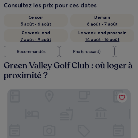
Consultez les prix pour ces dates
Ce soir
Demain
5 août - 6 août
6 août - 7 août
Ce week-end
Le week-end prochain
7 août - 9 août
14 août - 16 août
Recommandés
Prix (croissant)
Di
Green Valley Golf Club : où loger à
proximité ?
Residence Inn by Marriott Fairfield Napa