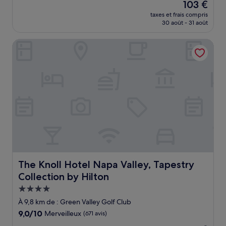
Le
103 €
10,
nouveau
Merveilleux,
taxes et frais compris
prix
30 août - 31 août
(288 avis)
est
de
The Knoll Hotel Napa Valley, Tapestry Collection by Hilton
103 €
The Knoll Hotel Napa Valley, Tapestry Collection by Hilto
The Knoll Hotel Napa Valley, Tapestry
Collection by Hilton
Hébergement
4.0 étoiles
À 9,8 km de : Green Valley Golf Club
9.0
9,0/10
Merveilleux
(671 avis)
sur