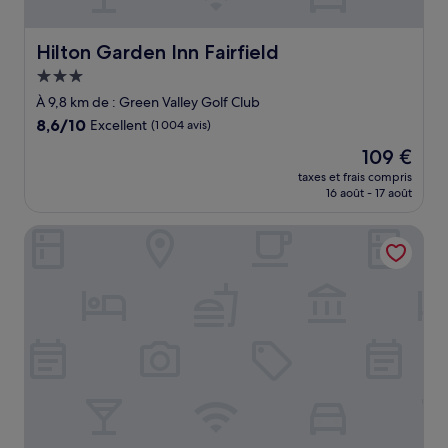
Hilton Garden Inn Fairfield
Hilton Garden Inn Fairfield
Hébergement
3.0 étoiles
À 9,8 km de : Green Valley Golf Club
8.6
8,6/10
Excellent
(1 004 avis)
sur
Le
109 €
10,
nouveau
Excellent,
taxes et frais compris
prix
16 août - 17 août
(1 004 avis)
est
de
Napa Winery Inn
109 €