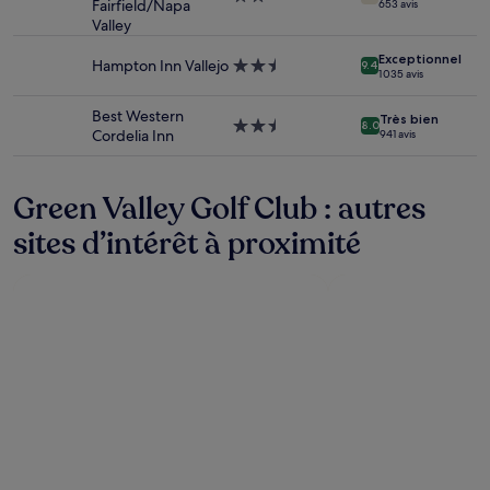
la
Fairfield/Napa
653 avis
2.0 étoiles
disponibilité
Valley
sont
susceptibles
Exceptionnel
Hampton Inn Vallejo
Hébergement
9.4
1 035 avis
de
2.5 étoiles
changer.
Best Western
Des
Très bien
Hébergement
8.0
Cordelia Inn
941 avis
conditions
2.5 étoiles
supplémentaires
peuvent
Green Valley Golf Club : autres
s’appliquer.
sites d’intérêt à proximité