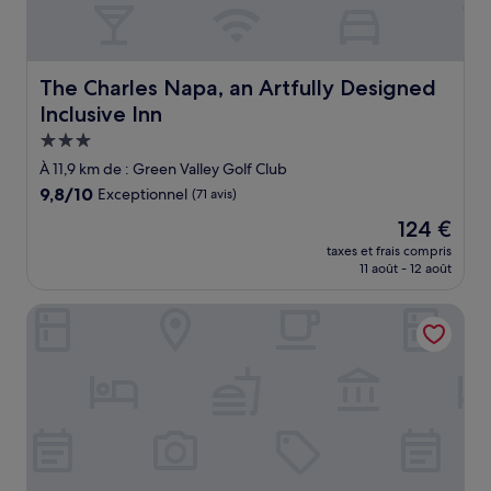
The Charles Napa, an Artfully Designed Inclusive Inn
The Charles Napa, an Artfully Designed
Inclusive Inn
Hébergement
3.0 étoiles
À 11,9 km de : Green Valley Golf Club
9.8
9,8/10
Exceptionnel
(71 avis)
sur
Le
124 €
10,
nouveau
Exceptionnel,
taxes et frais compris
prix
11 août - 12 août
(71 avis)
est
de
Bel Abri Napa Valley Inn
124 €