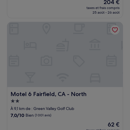
Le
204 €
10,
nouveau
Merveilleux,
taxes et frais compris
prix
25 août - 26 août
(671 avis)
est
de
Motel 6 Fairfield, CA - North
204 €
Motel 6 Fairfield, CA - North
Motel 6 Fairfield, CA - North
Hébergement
2.0 étoiles
À 9,1 km de : Green Valley Golf Club
7.0
7,0/10
Bien
(1 001 avis)
sur
Le
62 €
10,
nouveau