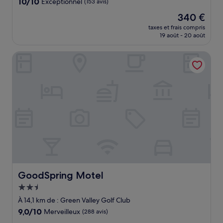
10.0
10/10
Exceptionnel
(153 avis)
sur
Le
340 €
10,
nouveau
Exceptionnel,
taxes et frais compris
prix
19 août - 20 août
(153 avis)
est
de
GoodSpring Motel
340 €
GoodSpring Motel
GoodSpring Motel
Hébergement
2.5 étoiles
À 14,1 km de : Green Valley Golf Club
9.0
9,0/10
Merveilleux
(288 avis)
sur