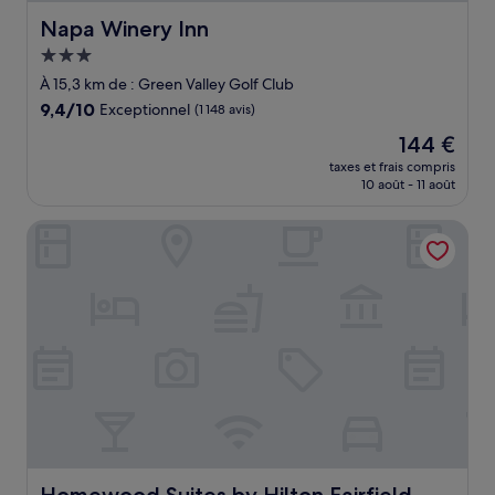
Napa Winery Inn
Napa Winery Inn
Hébergement
3.0 étoiles
À 15,3 km de : Green Valley Golf Club
9.4
9,4/10
Exceptionnel
(1 148 avis)
sur
Le
144 €
10,
nouveau
Exceptionnel,
taxes et frais compris
prix
10 août - 11 août
(1 148 avis)
est
de
Homewood Suites by Hilton Fairfield-Napa Valley Area
144 €
Homewood Suites by Hilton Fairfield-Napa Valley Area