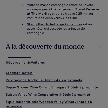
Votre animal de compagnie adoré peut vous
accompagner à l'hébergement
Grand Reserve
at The Meritage
, qui se trouve à 25 min en
voiture de Green Valley Golf Club.
Stanly Ranch, Auberge Collection
est un
autre hôtel qui accepte les animaux de
compagnie.
À la découverte du monde
Hébergements
Voitures
Crockett : hôtels
Parc régional Rockville Hills : hôtels à proximité
Sepay Groves Olive Oil and Vinegars : hôtels à proximité
Suisun Valley Wine Cooperative : hôtels à proximité
Exploitation viticole Wooden Valley Winery : hôtels à
proximité