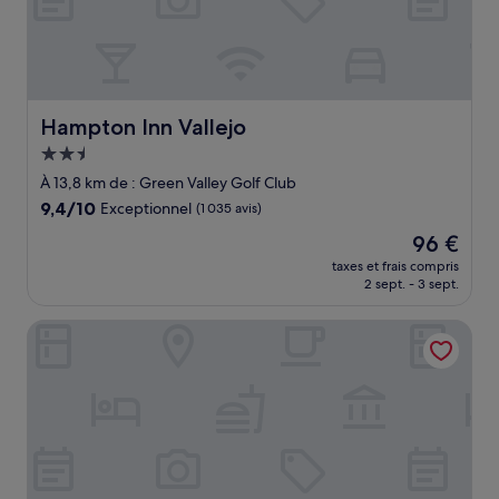
Hampton Inn Vallejo
Hampton Inn Vallejo
Hébergement
2.5 étoiles
À 13,8 km de : Green Valley Golf Club
9.4
9,4/10
Exceptionnel
(1 035 avis)
sur
Le
96 €
10,
nouveau
Exceptionnel,
taxes et frais compris
prix
2 sept. - 3 sept.
(1 035 avis)
est
de
Best Western Cordelia Inn
96 €