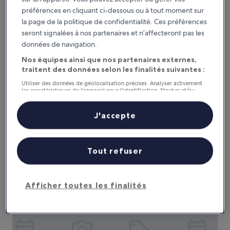
préférences en cliquant ci-dessous ou à tout moment sur
la page de la politique de confidentialité. Ces préférences
seront signalées à nos partenaires et n’affecteront pas les
données de navigation.
Travelodge by Wyndham Fairfield/Napa Valley
Travelodge by Wyndham Fairfield/Napa
Nos équipes ainsi que nos partenaires externes,
Valley
traitent des données selon les finalités suivantes :
Hébergement
Utiliser des données de géolocalisation précises. Analyser activement
2.0 étoiles
Activité ludique Cordelia, à 5,4 km de : Green Valley Golf
les caractéristiques de l’appareil pour l’identification. Stocker et/ou
Club
accéder à des informations sur un appareil. Publicités et contenu
personnalisés, mesure de performance des publicités et du contenu,
7.2
7,2/10
Bien
(653 avis)
études d’audience et développement de services.
J'accepte
sur
Liste de nos partenaires (fournisseurs)
Le
54 €
10,
nouveau
Bien,
taxes et frais compris
prix
11 août - 12 août
(653 avis)
Tout refuser
est
de
Hampton Inn Vallejo
54 €
Afficher toutes les finalités