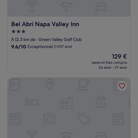
Bel Abri Napa Valley Inn
Bel Abri Napa Valley Inn
Hébergement
3.0 étoiles
À 12,3 km de : Green Valley Golf Club
9.6
9,6/10
Exceptionnel
(1 007 avis)
sur
Le
129 €
10,
nouveau
Exceptionnel,
taxes et frais compris
prix
26 août - 27 août
(1 007 avis)
est
de
Hilton Garden Inn Fairfield
129 €