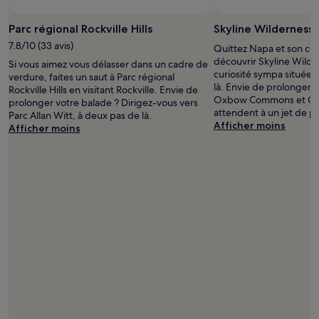
Parc régional Rockville Hills
Skyline Wilderness 
7.8/10 (33 avis)
Quittez Napa et son cen
découvrir Skyline Wilde
Si vous aimez vous délasser dans un cadre de
curiosité sympa située 
verdure, faites un saut à Parc régional
là. Envie de prolonger v
Rockville Hills en visitant Rockville. Envie de
Oxbow Commons et Chin
prolonger votre balade ? Dirigez-vous vers
attendent à un jet de pi
Parc Allan Witt, à deux pas de là.
Afficher moins
Afficher moins