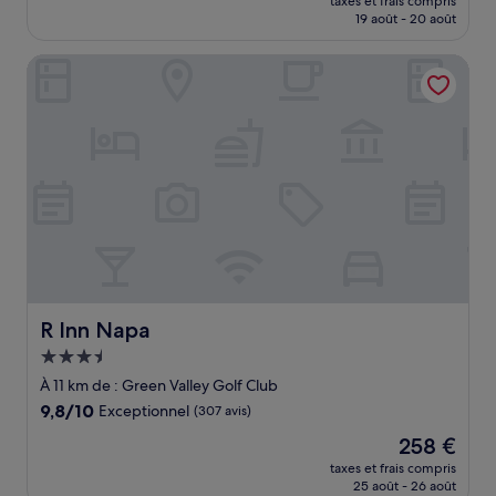
Bien,
taxes et frais compris
prix
19 août - 20 août
(1 001 avis)
est
de
R Inn Napa
62 €
R Inn Napa
R Inn Napa
Hébergement
3.5 étoiles
À 11 km de : Green Valley Golf Club
9.8
9,8/10
Exceptionnel
(307 avis)
sur
Le
258 €
10,
nouveau
Exceptionnel,
taxes et frais compris
prix
25 août - 26 août
(307 avis)