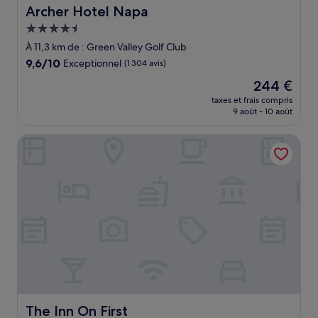
Archer Hotel Napa
Archer Hotel Napa
Hébergement
4.5 étoiles
À 11,3 km de : Green Valley Golf Club
9.6
9,6/10
Exceptionnel
(1 304 avis)
sur
Le
244 €
10,
nouveau
Exceptionnel,
taxes et frais compris
prix
9 août - 10 août
(1 304 avis)
est
de
The Inn On First
244 €
The Inn On First
The Inn On First