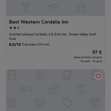
Best Western Cordelia Inn
Best Western Cordelia Inn
Hébergement
2.5 étoiles
Activité ludique Cordelia, à 5,4 km de : Green Valley Golf
Club
8.0
8,0/10
Très bien
(941 avis)
sur
Le
97 €
10,
nouveau
Très
taxes et frais compris
prix
12 août - 13 août
bien,
est
(941 avis)
de
The Charles Napa, an Artfully Designed Inclusive Inn
97 €