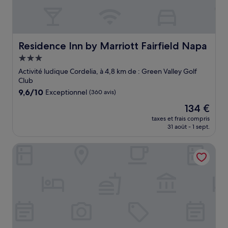
Residence Inn by Marriott Fairfield Napa
Residence Inn by Marriott Fairfield Napa
Hébergement
3.0 étoiles
Activité ludique Cordelia, à 4,8 km de : Green Valley Golf
Club
9.6
9,6/10
Exceptionnel
(360 avis)
sur
Le
134 €
10,
nouveau
Exceptionnel,
taxes et frais compris
prix
31 août - 1 sept.
(360 avis)
est
de
Fairfield Inn & Suites by Marriott Fairfield Napa Valley
134 €