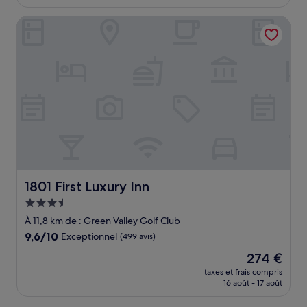
est
de
1801 First Luxury Inn
258 €
1801 First Luxury Inn
1801 First Luxury Inn
Hébergement
3.5 étoiles
À 11,8 km de : Green Valley Golf Club
9.6
9,6/10
Exceptionnel
(499 avis)
sur
Le
274 €
10,
nouveau
Exceptionnel,
taxes et frais compris
prix
16 août - 17 août
(499 avis)
est
de