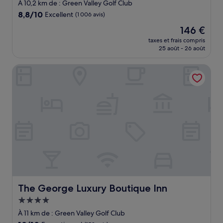
3.0 étoiles
À 10,2 km de : Green Valley Golf Club
8.8
8,8/10
Excellent
(1 006 avis)
sur
Le
146 €
10,
nouveau
Excellent,
taxes et frais compris
prix
25 août - 26 août
(1 006 avis)
est
de
The George Luxury Boutique Inn
146 €
The George Luxury Boutique Inn
The George Luxury Boutique Inn
Hébergement
4.0 étoiles
À 11 km de : Green Valley Golf Club