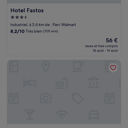
Hotel Fastos
Hotel Fastos
Hébergement
3.5 étoiles
Industriel, à 3,6 km de : Parc Walmart
8.2
8,2/10
Très bien
(705 avis)
sur
Le
56 €
10,
nouveau
Très
taxes et frais compris
prix
18 août - 19 août
bien,
est
(705 avis)
de
Hotel Parque Central Monterrey
56 €