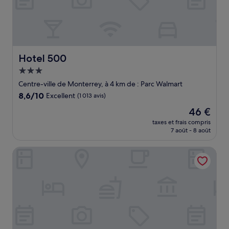
Hotel 500
Hotel 500
Hébergement
3.0 étoiles
Centre-ville de Monterrey, à 4 km de : Parc Walmart
8.6
8,6/10
Excellent
(1 013 avis)
sur
Le
46 €
10,
nouveau
Excellent,
taxes et frais compris
prix
7 août - 8 août
(1 013 avis)
est
de
Hotel Le-Gar
46 €