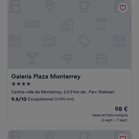
Galeria Plaza Monterrey
68 €
Galeria Plaza Monterrey
Galeria Plaza Monterrey
Hébergement
4.0 étoiles
Centre-ville de Monterrey, à 5,9 km de : Parc Walmart
9.4
9,4/10
Exceptionnel
(2 050 avis)
sur
Le
98 €
10,
nouveau
Exceptionnel,
taxes et frais compris
prix
6 sept. - 7 sept.
(2 050 avis)
est
de
Adhoc Fundidora
98 €