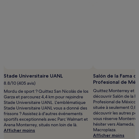
Stade Universitaire UANL
Salón de la Fama de
Profesional de Méx
8.8/10 (405 avis)
Quittez Monterrey et so
Mordu de sport ? Quittez San Nicolás de los
découvrir Salón de la F
Garza et parcourez 4,4 km pour rejoindre
Profesional de México, 
Stade Universitaire UANL. L'emblématique
située à seulement 0,8 
Stade Universitaire UANL vous a donné des
découvrir les autres pép
frissons ? Assistez à d'autres événements
vous réserve Monterrey
sportifs exceptionnels avec Parc Walmart et
hésiter vers Alameda, P
Arena Monterrey, situés non loin de là.
Macroplaza.
Afficher moins
Afficher moins