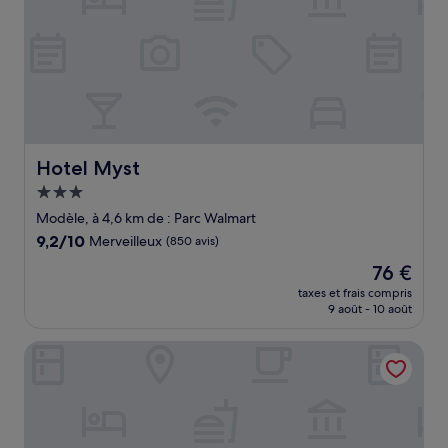
Hotel Myst
Hotel Myst
Hébergement
3.0 étoiles
Modèle, à 4,6 km de : Parc Walmart
9.2
9,2/10
Merveilleux
(850 avis)
sur
Le
76 €
10,
nouveau
Merveilleux,
taxes et frais compris
prix
9 août - 10 août
(850 avis)
est
de
JESAVI Suites
76 €