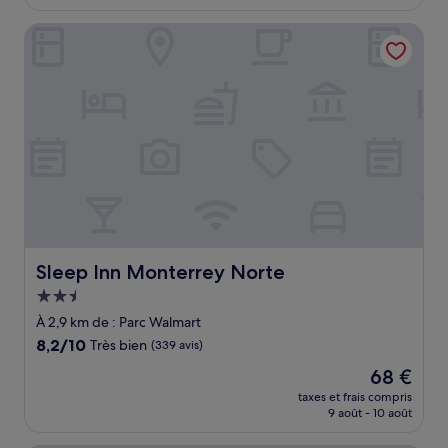
est
de
Sleep Inn Monterrey Norte
93 €
Sleep Inn Monterrey Norte
Sleep Inn Monterrey Norte
Hébergement
2.5 étoiles
À 2,9 km de : Parc Walmart
8.2
8,2/10
Très bien
(339 avis)
sur
Le
68 €
10,
nouveau
Très
taxes et frais compris
prix
9 août - 10 août
bien,
est
(339 avis)
de