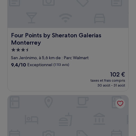
Four Points by Sheraton Galerias Monterrey
Four Points by Sheraton Galerias
Monterrey
Hébergement
3.5 étoiles
San Jerónimo, à 5,6 km de : Parc Walmart
9.4
9,4/10
Exceptionnel
(1 113 avis)
sur
Le
102 €
10,
nouveau
Exceptionnel,
taxes et frais compris
prix
30 août - 31 août
(1 113 avis)
est
de
Hotel 500
102 €