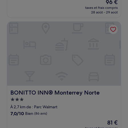
Le
96 €
10,
nouveau
Bien,
taxes et frais compris
prix
28 août - 29 août
(1 003 avis)
est
de
BONITTO INN® Monterrey Norte
96 €
BONITTO INN® Monterrey Norte
BONITTO INN® Monterrey Norte
Hébergement
3.0 étoiles
À 2,7 km de : Parc Walmart
7.0
7,0/10
Bien
(86 avis)
sur
Le
81 €
10,
nouveau