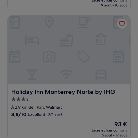
Bien,
taxes et frais compris
prix
9 août - 10 août
(86 avis)
est
de
Holiday Inn Monterrey Norte by IHG
81 €
Holiday Inn Monterrey Norte by IHG
Holiday Inn Monterrey Norte by IHG
Hébergement
3.5 étoiles
À 2,9 km de : Parc Walmart
8.8
8,8/10
Excellent
(374 avis)
sur
Le
93 €
10,
nouveau
Excellent,
taxes et frais compris
prix
16 août - 17 août
(374 avis)