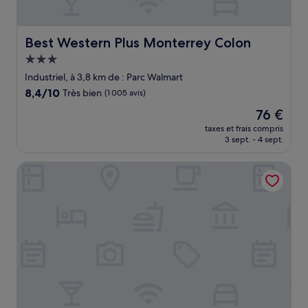
Best Western Plus Monterrey Colon
Best Western Plus Monterrey Colon
Hébergement
3.0 étoiles
Industriel, à 3,8 km de : Parc Walmart
8.4
8,4/10
Très bien
(1 005 avis)
sur
Le
76 €
10,
nouveau
Très
taxes et frais compris
prix
3 sept. - 4 sept.
bien,
est
(1 005 avis)
de
Hotel Fastos
76 €