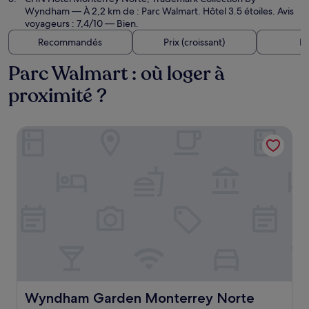
Wyndham
— À 2,2 km de : Parc Walmart. Hôtel 3.5 étoiles. Avis
voyageurs : 7,4/10 — Bien.
Recommandés
Prix (croissant)
Di
Parc Walmart : où loger à
proximité ?
Wyndham Garden Monterrey Norte
Wyndham Garden Monterrey Norte
Wyndham Garden Monterrey Norte