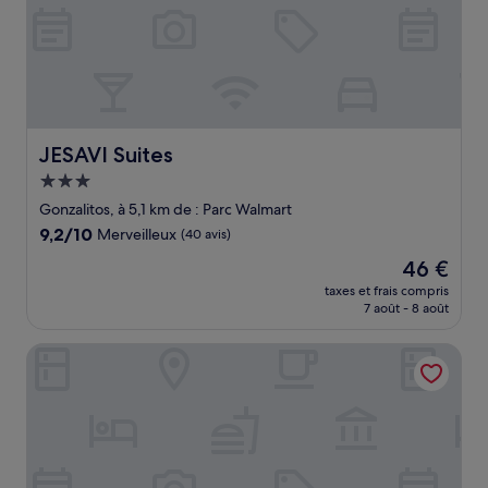
JESAVI Suites
JESAVI Suites
Hébergement
3.0 étoiles
Gonzalitos, à 5,1 km de : Parc Walmart
9.2
9,2/10
Merveilleux
(40 avis)
sur
Le
46 €
10,
nouveau
Merveilleux,
taxes et frais compris
prix
7 août - 8 août
(40 avis)
est
de
Four Points by Sheraton Galerias Monterrey
46 €