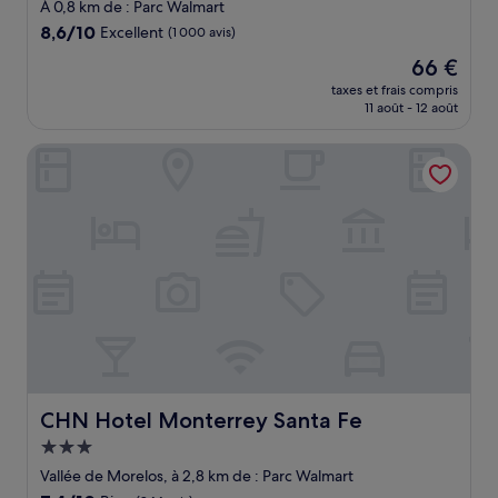
3.5 étoiles
À 0,8 km de : Parc Walmart
8.6
8,6/10
Excellent
(1 000 avis)
sur
Le
66 €
10,
nouveau
Excellent,
taxes et frais compris
prix
11 août - 12 août
(1 000 avis)
est
de
CHN Hotel Monterrey Santa Fe
66 €
CHN Hotel Monterrey Santa Fe
CHN Hotel Monterrey Santa Fe
Hébergement
3.0 étoiles
Vallée de Morelos, à 2,8 km de : Parc Walmart