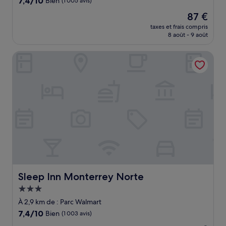
7,4/10
Bien
(1 005 avis)
sur
Le
87 €
10,
nouveau
Bien,
taxes et frais compris
prix
8 août - 9 août
(1 005 avis)
est
de
Sleep Inn Monterrey Norte
87 €
Sleep Inn Monterrey Norte
Sleep Inn Monterrey Norte
Hébergement
3.0 étoiles
À 2,9 km de : Parc Walmart
7.4
7,4/10
Bien
(1 003 avis)
sur