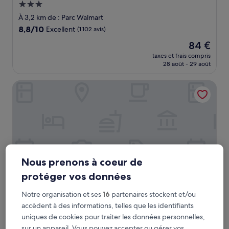
Hébergement
3.0 étoiles
À 3,2 km de : Parc Walmart
8.8
8,8/10
Excellent
(1 102 avis)
sur
Le
84 €
10,
nouveau
Excellent,
taxes et frais compris
prix
28 août - 29 août
(1 102 avis)
est
de
City Express by Marriott Monterrey Universidad
84 €
Nous prenons à coeur de
protéger vos données
Notre organisation et ses
16
partenaires stockent et/ou
City Express by Marriott Monterrey Universidad
accèdent à des informations, telles que les identifiants
City Express by Marriott Monterrey
uniques de cookies pour traiter les données personnelles,
Universidad
sur un appareil. Vous pouvez accepter ou gérer vos