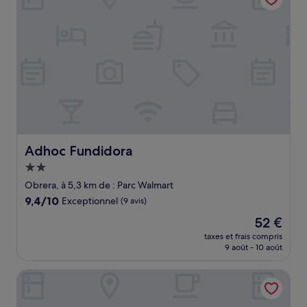
Adhoc Fundidora
Adhoc Fundidora
Hébergement
2.0 étoiles
Obrera, à 5,3 km de : Parc Walmart
9.4
9,4/10
Exceptionnel
(9 avis)
sur
Le
52 €
10,
nouveau
Exceptionnel,
taxes et frais compris
prix
9 août - 10 août
(9 avis)
est
de
Fiesta Americana Monterrey Pabellón M
52 €