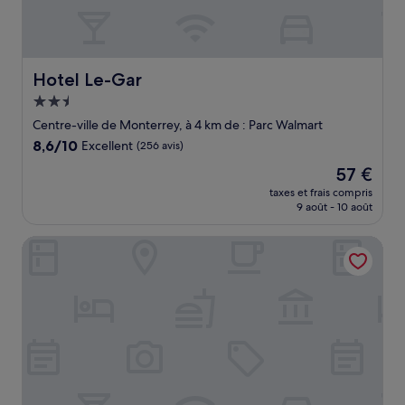
Hotel Le-Gar
Hotel Le-Gar
Hébergement
2.5 étoiles
Centre-ville de Monterrey, à 4 km de : Parc Walmart
8.6
8,6/10
Excellent
(256 avis)
sur
Le
57 €
10,
nouveau
Excellent,
taxes et frais compris
prix
9 août - 10 août
(256 avis)
est
de
Best Western Plus Monterrey Colon
57 €