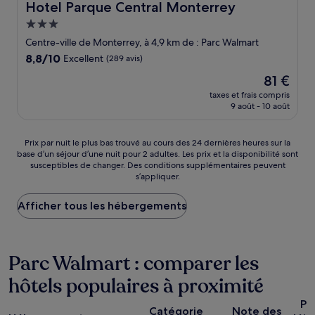
Hotel Parque Central Monterrey
Hotel Parque Central Monterrey
Hébergement
3.0 étoiles
Centre-ville de Monterrey, à 4,9 km de : Parc Walmart
8.8
8,8/10
Excellent
(289 avis)
sur
Le
81 €
10,
nouveau
Excellent,
taxes et frais compris
prix
9 août - 10 août
(289 avis)
est
de
81 €
Prix
Prix par nuit le plus bas trouvé au cours des 24 dernières heures sur la
base d’un séjour d’une nuit pour 2 adultes. Les prix et la disponibilité sont
par
susceptibles de changer. Des conditions supplémentaires peuvent
nuit
s’appliquer.
le
plus
Afficher tous les hébergements
bas
trouvé
au
cours
Parc Walmart : comparer les
des
24 dernières
hôtels populaires à proximité
heures
sur
Pe
la
Catégorie
Note des