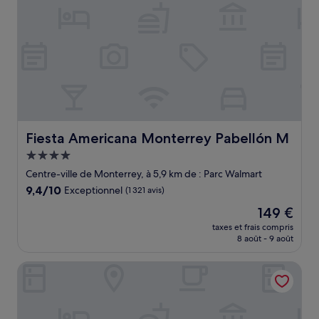
Fiesta Americana Monterrey Pabellón M
Fiesta Americana Monterrey Pabellón M
Hébergement
4.0 étoiles
Centre-ville de Monterrey, à 5,9 km de : Parc Walmart
9.4
9,4/10
Exceptionnel
(1 321 avis)
sur
Le
149 €
10,
nouveau
Exceptionnel,
taxes et frais compris
prix
8 août - 9 août
(1 321 avis)
est
de
Hotel Myst
149 €