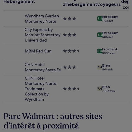
Hébergement
déje
base
d’hébergement
voyageurs
com
d’un
séjour
Wyndham Garden
Excellent
d’une
Hébergement
8.8
Monterrey Norte
1 102 avis
nuit
3.0 étoiles
pour
City Express by
Excellent
2 adultes.
Marriott Monterrey
Hébergement
8.8
505 avis
Les
Universidad
3.0 étoiles
prix
Excellent
et
MBM Red Sun
Hébergement
8.6
1 000 avis
la
3.5 étoiles
disponibilité
CHN Hotel
sont
Bien
Hébergement
7.4
Monterrey Santa Fe
844 avis
susceptibles
3.0 étoiles
de
CHN Hotel
changer.
Monterrey Norte,
Des
Bien
Trademark
Hébergement
7.4
1 005 avis
conditions
Collection by
3.5 étoiles
supplémentaires
Wyndham
peuvent
s’appliquer.
Parc Walmart : autres sites
d’intérêt à proximité