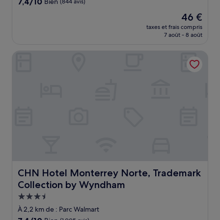
7.4
7,4/10
Bien
(844 avis)
sur
Le
46 €
10,
nouveau
Bien,
taxes et frais compris
prix
7 août - 8 août
(844 avis)
est
de
CHN Hotel Monterrey Norte, Trademark Collection by W
46 €
CHN Hotel Monterrey Norte, Trademark Collection by
CHN Hotel Monterrey Norte, Trademark
Collection by Wyndham
Hébergement
3.5 étoiles
À 2,2 km de : Parc Walmart
7.4