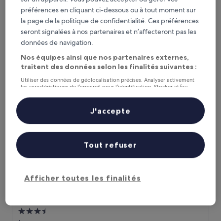
Hébergement
préférences en cliquant ci-dessous ou à tout moment sur
3.0 étoiles
À 1,2 km de : Parc Walmart
la page de la politique de confidentialité. Ces préférences
8.8
8,8/10
Excellent
(505 avis)
seront signalées à nos partenaires et n’affecteront pas les
sur
Le
82 €
données de navigation.
10,
nouveau
Excellent,
taxes et frais compris
Nos équipes ainsi que nos partenaires externes,
prix
11 août - 12 août
(505 avis)
traitent des données selon les finalités suivantes :
est
de
MBM Red Sun
Utiliser des données de géolocalisation précises. Analyser activement
82 €
les caractéristiques de l’appareil pour l’identification. Stocker et/ou
accéder à des informations sur un appareil. Publicités et contenu
personnalisés, mesure de performance des publicités et du contenu,
études d’audience et développement de services.
J'accepte
Liste de nos partenaires (fournisseurs)
Tout refuser
Afficher toutes les finalités
MBM Red Sun
MBM Red Sun
Hébergement