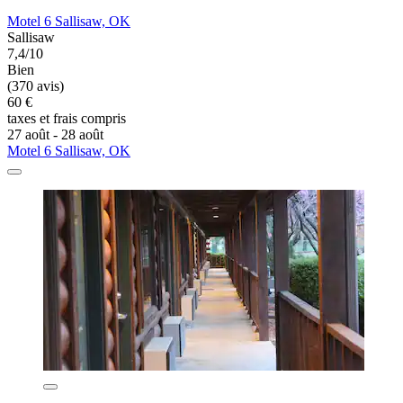
Motel 6 Sallisaw, OK
Sallisaw
7,4/10
Bien
(370 avis)
60 €
taxes et frais compris
27 août - 28 août
Motel 6 Sallisaw, OK