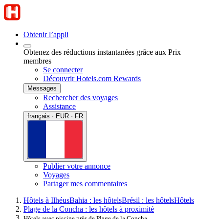
Obtenir l’appli
Obtenez des réductions instantanées grâce aux Prix
membres
Se connecter
Découvrir Hotels.com Rewards
Messages
Rechercher des voyages
Assistance
français · EUR · FR
Publier votre annonce
Voyages
Partager mes commentaires
Hôtels à Ilhéus
Bahia : les hôtels
Brésil : les hôtels
Hôtels
Plage de la Concha : les hôtels à proximité
Hôtels avec piscine près de Plage de la Concha