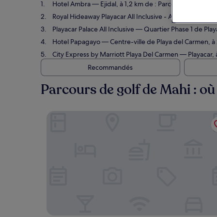
Hotel Ambra
— Ejidal, à 1,2 km de : Parcours de golf de
Royal Hideaway Playacar All Inclusive - Adults only
— Zon
Playacar Palace All Inclusive
— Quartier Phase 1 de Playa
Hotel Papagayo
— Centre-ville de Playa del Carmen, à 
City Express by Marriott Playa Del Carmen
— Playacar, à
Recommandés
Parcours de golf de Mahi : où
Hotel Ambra