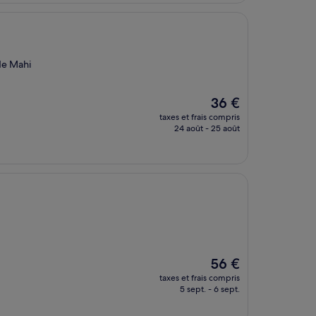
333 €
 de Mahi
Le
36 €
nouveau
taxes et frais compris
prix
24 août - 25 août
est
de
36 €
Le
56 €
nouveau
taxes et frais compris
prix
5 sept. - 6 sept.
est
de