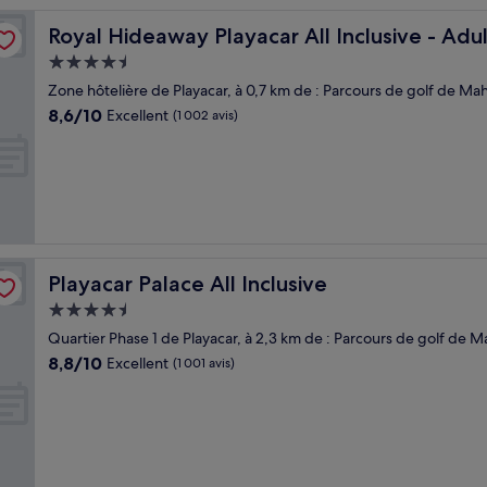
ly
Royal Hideaway Playacar All Inclusive - Adults only
Royal Hideaway Playacar All Inclusive - Adul
Hébergement
4.5 étoiles
Zone hôtelière de Playacar, à 0,7 km de : Parcours de golf de Mah
8.6
8,6/10
Excellent
(1 002 avis)
sur
10,
Excellent,
(1 002 avis)
Playacar Palace All Inclusive
Playacar Palace All Inclusive
Hébergement
4.5 étoiles
Quartier Phase 1 de Playacar, à 2,3 km de : Parcours de golf de M
8.8
8,8/10
Excellent
(1 001 avis)
sur
10,
Excellent,
(1 001 avis)