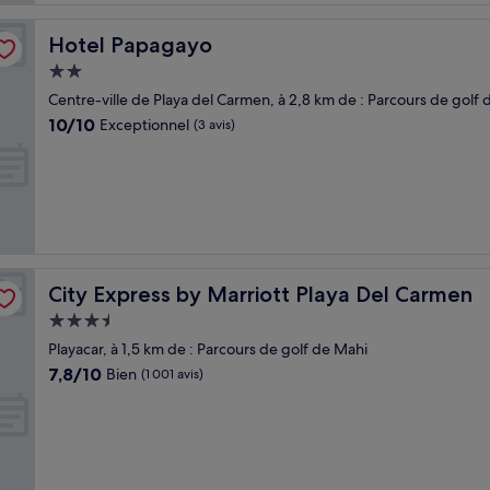
Hotel Papagayo
Hotel Papagayo
Hébergement
2.0 étoiles
Centre-ville de Playa del Carmen, à 2,8 km de : Parcours de golf
10.0
10/10
Exceptionnel
(3 avis)
sur
10,
Exceptionnel,
(3 avis)
City Express by Marriott Playa Del Carmen
City Express by Marriott Playa Del Carmen
Hébergement
3.5 étoiles
Playacar, à 1,5 km de : Parcours de golf de Mahi
7.8
7,8/10
Bien
(1 001 avis)
sur
10,
Bien,
(1 001 avis)