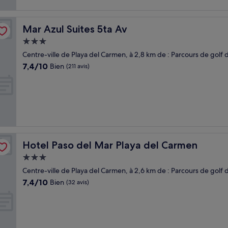
Mar Azul Suites 5ta Av
Mar Azul Suites 5ta Av
Hébergement
3.0 étoiles
Centre-ville de Playa del Carmen, à 2,8 km de : Parcours de golf
7.4
7,4/10
Bien
(211 avis)
sur
10,
Bien,
(211 avis)
Hotel Paso del Mar Playa del Carmen
Hotel Paso del Mar Playa del Carmen
Hébergement
3.0 étoiles
Centre-ville de Playa del Carmen, à 2,6 km de : Parcours de golf
7.4
7,4/10
Bien
(32 avis)
sur
10,
Bien,
(32 avis)