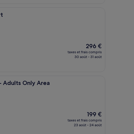
56 €
t
Le
296 €
nouveau
taxes et frais compris
prix
30 août - 31 août
est
de
296 €
ly Area
 - Adults Only Area
Le
199 €
nouveau
taxes et frais compris
prix
23 août - 24 août
est