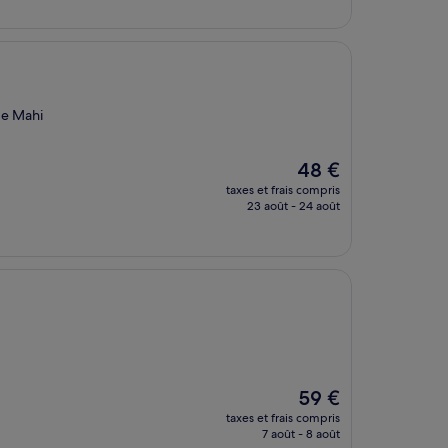
de
55 €
de Mahi
Le
48 €
nouveau
taxes et frais compris
prix
23 août - 24 août
est
de
48 €
Le
59 €
nouveau
taxes et frais compris
prix
7 août - 8 août