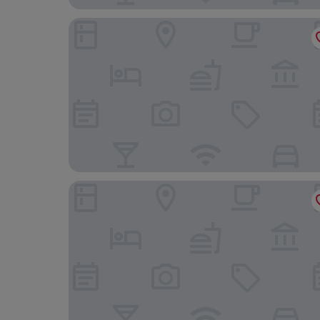
Viva Maya by Wyndham, A Trademark Resort
Select Club at Sandos Playacar All Inclusive - Ad