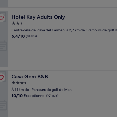
Hotel Kay Adults Only
Hotel Kay Adults Only
Hébergement
2.5 étoiles
Centre-ville de Playa del Carmen, à 2,7 km de : Parcours de golf 
6.4
6,4/10
(81 avis)
sur
10,
(81 avis)
Casa Gem B&B
Casa Gem B&B
Hébergement
3.5 étoiles
À 1,1 km de : Parcours de golf de Mahi
10.0
10/10
Exceptionnel
(101 avis)
sur
10,
Exceptionnel,
(101 avis)