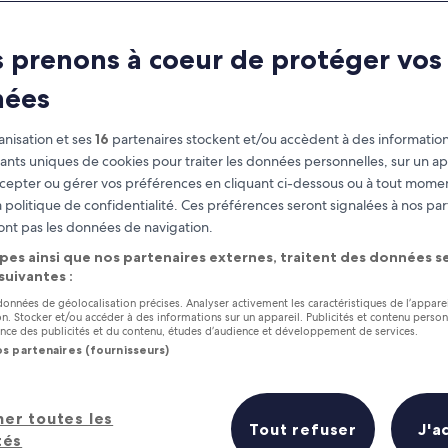
 prenons à coeur de protéger vos
nées
nisation et ses
16
partenaires stockent et/ou accèdent à des information
fiants uniques de cookies pour traiter les données personnelles, sur un ap
cepter ou gérer vos préférences en cliquant ci-dessous ou à tout momen
 politique de confidentialité. Ces préférences seront signalées à nos par
as
Gagnez des récompenses pour
ont pas les données de navigation.
chaque nuit séjournée
pes ainsi que nos partenaires externes, traitent des données se
 suivantes :
 données de géolocalisation précises. Analyser activement les caractéristiques de l’appare
tion. Stocker et/ou accéder à des informations sur un appareil. Publicités et contenu perso
ce des publicités et du contenu, études d’audience et développement de services.
os partenaires (fournisseurs)
Demain
Ce week-end
7 août - 8 août
7 août - 9 août
es 5 meilleurs hôtels à proximité e
her toutes les
Tout refuser
J'a
tés