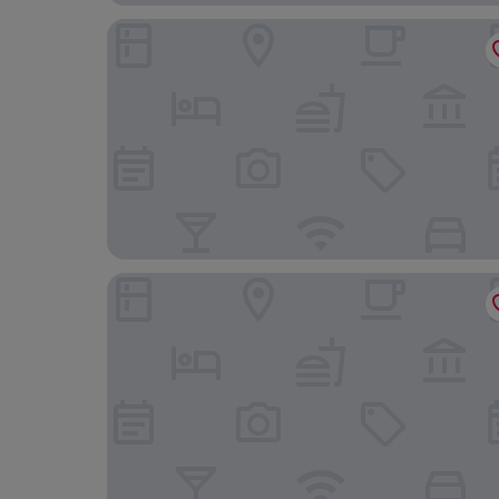
Hotel Papagayo
City Express by Marriott Playa Del Carmen