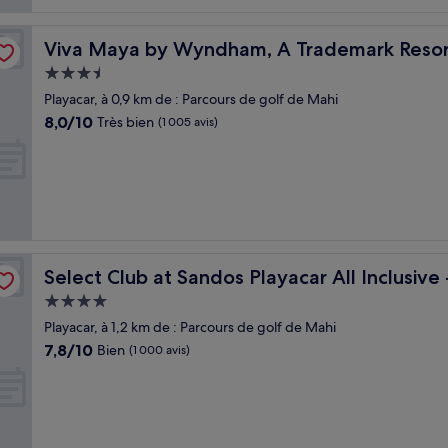
Viva Maya by Wyndham, A Trademark Resort
Viva Maya by Wyndham, A Trademark Resor
Hébergement
3.5 étoiles
Playacar, à 0,9 km de : Parcours de golf de Mahi
8.0
8,0/10
Très bien
(1 005 avis)
sur
10,
Très
bien,
(1 005 avis)
ults Only Area
Select Club at Sandos Playacar All Inclusive - Adults On
Select Club at Sandos Playacar All Inclusive
Hébergement
4.0 étoiles
Playacar, à 1,2 km de : Parcours de golf de Mahi
7.8
7,8/10
Bien
(1 000 avis)
sur
10,
Bien,
(1 000 avis)