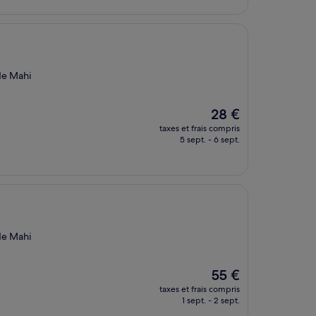
de
199 €
 de Mahi
Le
28 €
nouveau
taxes et frais compris
prix
5 sept. - 6 sept.
est
de
28 €
 de Mahi
Le
55 €
nouveau
taxes et frais compris
prix
1 sept. - 2 sept.
est