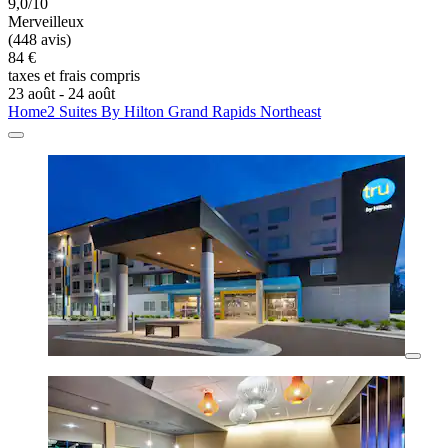
9,0/10
Merveilleux
(448 avis)
84 €
taxes et frais compris
23 août - 24 août
Home2 Suites By Hilton Grand Rapids Northeast