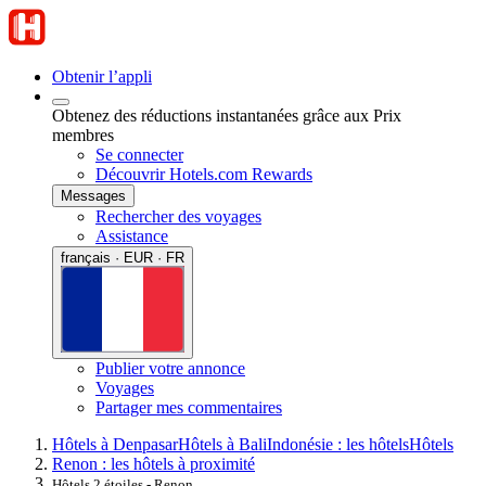
Obtenir l’appli
Obtenez des réductions instantanées grâce aux Prix
membres
Se connecter
Découvrir Hotels.com Rewards
Messages
Rechercher des voyages
Assistance
français · EUR · FR
Publier votre annonce
Voyages
Partager mes commentaires
Hôtels à Denpasar
Hôtels à Bali
Indonésie : les hôtels
Hôtels
Renon : les hôtels à proximité
Hôtels 2 étoiles - Renon