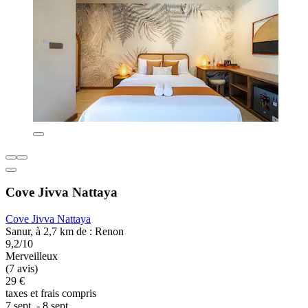
Cove Jivva Nattaya
Cove Jivva Nattaya
Sanur, à 2,7 km de : Renon
9,2/10
Merveilleux
(7 avis)
29 €
taxes et frais compris
7 sept. - 8 sept.