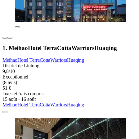
1. MeihaoHotel TerraCottaWarriorsHuaqing
MeihaoHotel TerraCottaWarriorsHuaqing
District de Lintong
9,8/10
Exceptionnel
(8 avis)
51 €
taxes et frais compris
15 août - 16 août
MeihaoHotel TerraCottaWarriorsHuaqing