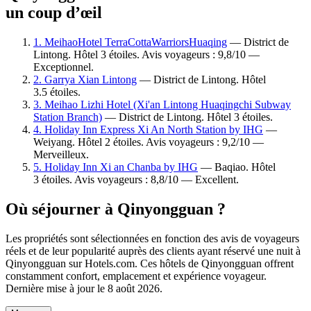
un coup d’œil
1. MeihaoHotel TerraCottaWarriorsHuaqing
— District de
Lintong. Hôtel 3 étoiles. Avis voyageurs : 9,8/10 —
Exceptionnel.
2. Garrya Xian Lintong
— District de Lintong. Hôtel
3.5 étoiles.
3. Meihao Lizhi Hotel (Xi'an Lintong Huaqingchi Subway
Station Branch)
— District de Lintong. Hôtel 3 étoiles.
4. Holiday Inn Express Xi An North Station by IHG
—
Weiyang. Hôtel 2 étoiles. Avis voyageurs : 9,2/10 —
Merveilleux.
5. Holiday Inn Xi an Chanba by IHG
— Baqiao. Hôtel
3 étoiles. Avis voyageurs : 8,8/10 — Excellent.
Où séjourner à Qinyongguan ?
Les propriétés sont sélectionnées en fonction des avis de voyageurs
réels et de leur popularité auprès des clients ayant réservé une nuit à
Qinyongguan sur Hotels.com. Ces hôtels de Qinyongguan offrent
constamment confort, emplacement et expérience voyageur.
Dernière mise à jour le
8 août 2026
.