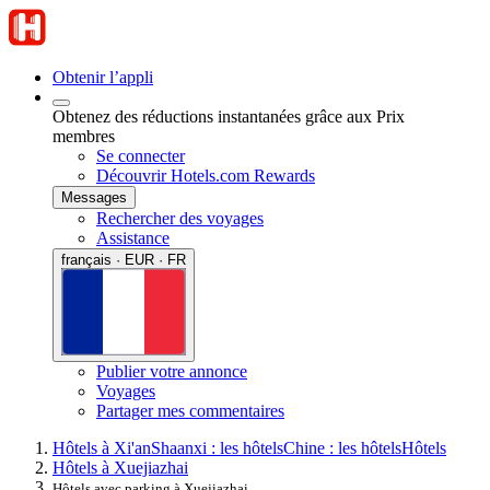
Obtenir l’appli
Obtenez des réductions instantanées grâce aux Prix
membres
Se connecter
Découvrir Hotels.com Rewards
Messages
Rechercher des voyages
Assistance
français · EUR · FR
Publier votre annonce
Voyages
Partager mes commentaires
Hôtels à Xi'an
Shaanxi : les hôtels
Chine : les hôtels
Hôtels
Hôtels à Xuejiazhai
Hôtels avec parking à Xuejiazhai