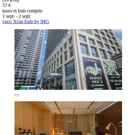
57 €
taxes et frais compris
1 sept. - 2 sept.
voco Xi'an Etdz by IHG