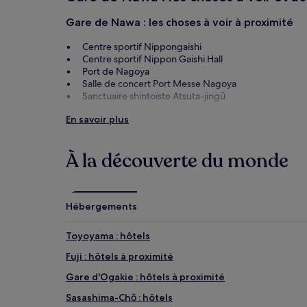
Les
prix
Gare de Nawa : les choses à voir à proximité
et
la
Centre sportif Nippongaishi
disponibilité
Centre sportif Nippon Gaishi Hall
sont
Port de Nagoya
susceptibles
Salle de concert Port Messe Nagoya
de
Sanctuaire shintoïste Atsuta-jingū
changer.
Gare de Nawa : les activités à proximité
En savoir plus
Des
conditions
LEGOLAND Japon
supplémentaires
Aquarium public du port de Nagoya
À la découverte du monde
peuvent
Musée du chemin de fer SCMAGLEV and Railway Pa
s’appliquer.
Centre commercial Aeon Mall Nagoya
Quartier Commercial Osu
Hébergements
Toyoyama : hôtels
Fuji : hôtels à proximité
Gare d'Ogakie : hôtels à proximité
Sasashima-Chō : hôtels