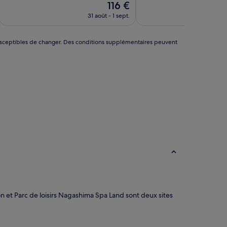
Le
116 €
10,
nouveau
Très
31 août - 1 sept.
24
prix
bien,
est
(31 avis)
de
nt susceptibles de changer. Des conditions supplémentaires peuvent
116 €
 et Parc de loisirs Nagashima Spa Land sont deux sites