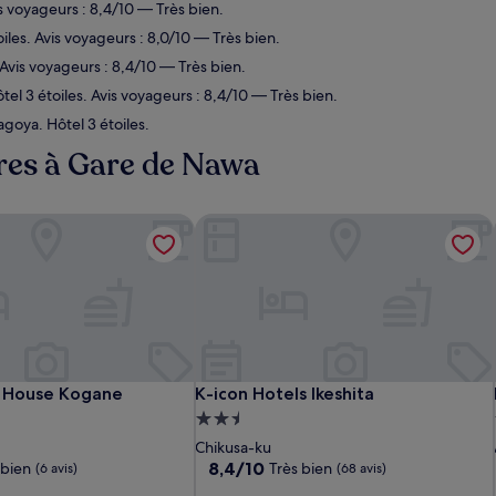
s voyageurs : 8,4/10 — Très bien.
les. Avis voyageurs : 8,0/10 — Très bien.
Avis voyageurs : 8,4/10 — Très bien.
 3 étoiles. Avis voyageurs : 8,4/10 — Très bien.
goya. Hôtel 3 étoiles.
res à Gare de Nawa
 House Kogane
K-icon Hotels Ikeshita
 House Kogane
K-icon Hotels Ikeshita
 House Kogane
K-icon Hotels Ikeshita
t
Hébergement
2.5 étoiles
Chikusa-ku
8.4
8,4/10
 bien
Très bien
(6 avis)
(68 avis)
sur