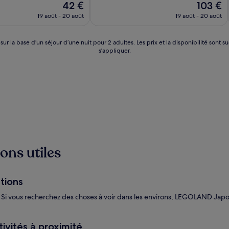
Le
Le
42 €
103 €
10,
nouveau
nouveau
Très
19 août - 20 août
19 août - 20 août
prix
prix
bien,
est
est
(68 avis)
de
de
 sur la base d’un séjour d’une nuit pour 2 adultes. Les prix et la disponibilité so
42 €
103 €
s’appliquer.
ons utiles
tions
Si vous recherchez des choses à voir dans les environs, LEGOLAND Japon
ivités à proximité