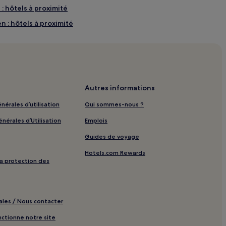
: hôtels à proximité
 : hôtels à proximité
hôtels à proximité
ximité
hôtels à proximité
oney Museum : hôtels à proximité
Autres informations
nérales d’utilisation
Qui sommes-nous ?
nérales d’Utilisation
Emplois
mité
Guides de voyage
roximité
Hotels.com Rewards
ité
 la protection des
ité
gū : hôtels à proximité
ales / Nous contacter
hôtels à proximité
tionne notre site
tre de fitness à proximité