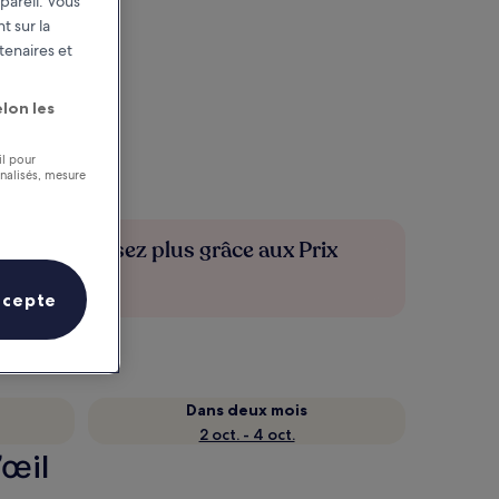
pareil. Vous
t sur la
tenaires et
lon les
il pour
nnalisés, mesure
Économisez plus grâce aux Prix
membres
ccepte
Dans deux mois
2 oct. - 4 oct.
’œil