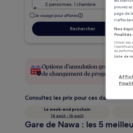
les identi
2 personnes, 1 chambre
pouvez ac
page de la
Je voyage pour affaires
n’affecter
Rechercher
Nos équi
finalités
Utiliser des
l’identifica
de performan
Liste de n
Options d’annulation gratuite en c
de changement de programme
Affic
finali
Consultez les prix pour ces dates
Le week-end prochain
14 août - 16 août
Gare de Nawa : les 5 meilleu