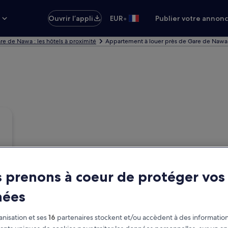
•
s
Ouvrir l’appli
EUR
Publier votre annon
re de Nawa : les hôtels à proximité
Appartement à louer près de Gare de Nawa
 prenons à coeur de protéger vos
nées
nisation et ses
16
partenaires stockent et/ou accèdent à des information