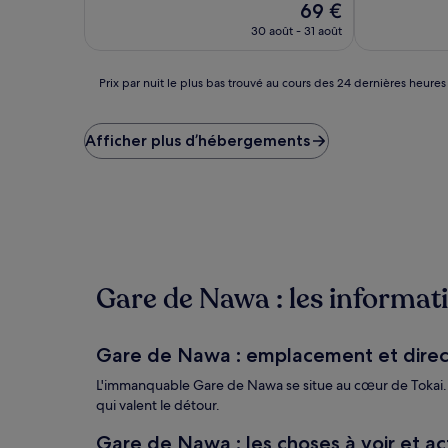
Le
69 €
10,
10,
nouveau
Très
Très
30 août - 31 août
prix
bien,
bien,
est
(39 avis)
(6 avis)
de
Prix
Prix par nuit le plus bas trouvé au cours des 24 dernières heures
69 €
par
nuit
le
Afficher plus d’hébergements
plus
bas
trouvé
au
cours
des
24 dernières
heures
Gare de Nawa : les informati
sur
la
base
Gare de Nawa : emplacement et direc
d’un
séjour
L'immanquable Gare de Nawa se situe au cœur de Tokai. 
d’une
qui valent le détour.
nuit
pour
Gare de Nawa : les choses à voir et act
2 adultes.