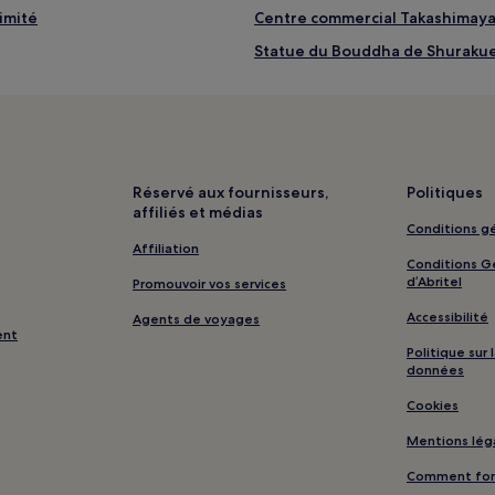
ximité
Centre commercial Takashimaya 
Statue du Bouddha de Shurakuen
Aéroport Airport Walk Nagoya : 
Sanctuaire Tagata : hôtels à pro
Palais des congrès Winc Aichi : 
Bank of Tokyo-Mitsubishi UFJ M
Réservé aux fournisseurs,
Politiques
affiliés et médias
ité
Miaicho : hôtels
Conditions gé
Yadachō : hôtels
Affiliation
Conditions Gé
Gare de Yatomi : hôtels à proxi
d’Abritel
Promouvoir vos services
Gare d'Hekikai Furui : hôtels à p
Accessibilité
Agents de voyages
ent
Gare de Kōnan : hôtels à proxim
Politique sur
données
Gare de Manai : hôtels à proxim
Cookies
Sanctuaire shintoïste Atsuta-jin
Mentions lég
Centre de congrès de Nagoya : 
Comment fonc
Port de Nagoya : Hôtels avec cen