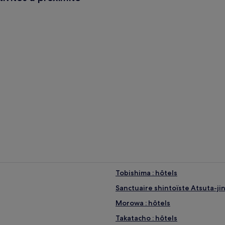
rk
Tobishima : hôtels
Sanctuaire shintoïste Atsuta-jin
Morowa : hôtels
Takatacho : hôtels