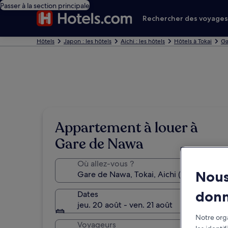
Passer à la section principale
Rechercher des voyage
Hôtels
Japon : les hôtels
Aichi : les hôtels
Hôtels à Tokai
Ga
Appartement à louer à
Gare de Nawa
Où allez-vous ?
Nous
don
Dates
jeu. 20 août - ven. 21 août
Notre orga
Voyageurs