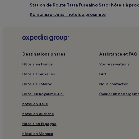
Station de Route Tatta Fureaino Sato : hôtels à pro
Koinomizu-Jinja : hôtels à proximité
Parc Okura : hôtels à proximité
Observatoire Skyward Asahi : hôtels à proximité
Temple Kokubunji : hôtels à proximité
Centre international de Nagoya : hôtels à proximité
Destinations phares
Assistance et FAQ
Station de métro Meitetsu Nagoya : hôtels à proxim
Hôtels en France
Vos réservations
Murakumochō : hôtels
Hôtels à Bruxelles
FAQ
Gare d'Homi : hôtels à proximité
Hôtels au Maroc
Nous contacter
Gare de Sakurai : hôtels à proximité
Hôtel en Royaume-Uni
Évaluer un hébergem
Gare d'Aoyama : hôtels à proximité
hôtel en Italie
Gare de Tamano : hôtels à proximité
hôtel en Autriche
Château d'Okazaki : hôtels à proximité
Hôtels en Espagne
Parc de Shirakawa : hôtels à proximité
hôtel en Monaco
Port de Nagoya : Hôtels avec parking à proximité