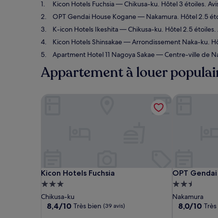
Kicon Hotels Fuchsia
— Chikusa-ku. Hôtel 3 étoiles. Avi
OPT Gendai House Kogane
— Nakamura. Hôtel 2.5 étoi
K-icon Hotels Ikeshita
— Chikusa-ku. Hôtel 2.5 étoiles. 
Kicon Hotels Shinsakae
— Arrondissement Naka-ku. Hôtel
Apartment Hotel 11 Nagoya Sakae
— Centre-ville de Na
Appartement à louer populai
Kicon Hotels Fuchsia
OPT Gendai
Kicon Hotels Fuchsia
OPT Gendai
Kicon Hotels Fuchsia
OPT Gendai
Hébergement
Hébergemen
3.0 étoiles
2.5 étoiles
Chikusa-ku
Nakamura
8.4
8.0
8,4/10
8,0/10
Très bien
Très
(39 avis)
sur
sur