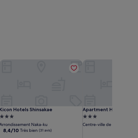
Kicon Hotels Shinsakae
Apartment Hotel 11 Nag
Kicon Hotels Shinsakae
Apartment Hotel 11 Nag
Kicon Hotels Shinsakae
Apartment Hotel 11 Na
Hébergement
Hébergement
3.0 étoiles
3.0 étoiles
Arrondissement Naka-ku
Centre-ville de Nagoya
8.4
8,4/10
Très bien
(31 avis)
sur