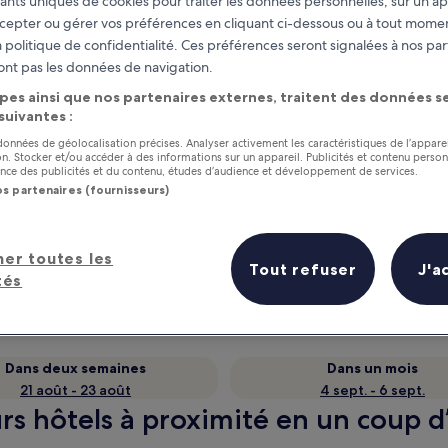
fiants uniques de cookies pour traiter les données personnelles, sur un ap
cepter ou gérer vos préférences en cliquant ci-dessous ou à tout momen
 politique de confidentialité. Ces préférences seront signalées à nos par
ont pas les données de navigation.
pes ainsi que nos partenaires externes, traitent des données se
 suivantes :
 données de géolocalisation précises. Analyser activement les caractéristiques de l’appare
tion. Stocker et/ou accéder à des informations sur un appareil. Publicités et contenu perso
ce des publicités et du contenu, études d’audience et développement de services.
os partenaires (fournisseurs)
as
Gagnez des récompenses pour
chaque nuit séjournée
her toutes les
Tout refuser
J'a
tés
Dans deux semaines
Dans un mois
21 août - 23 août
4 sept. - 6 sept.
rs hôtels à proximité en un coup d