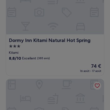
Dormy Inn Kitami Natural Hot Spring
Dormy Inn Kitami Natural Hot Spring
Hébergement
3.0 étoiles
Kitami
8.8
8,8/10
Excellent
(385 avis)
sur
Le
74 €
10,
nouveau
Excellent,
16 août - 17 août
prix
(385 avis)
est
Kitami Pierson Hotel
de
74 €