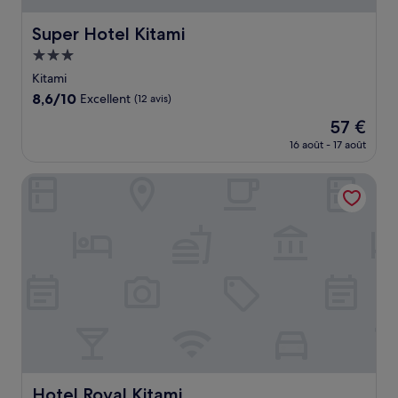
Super Hotel Kitami
Super Hotel Kitami
Hébergement
3.0 étoiles
Kitami
8.6
8,6/10
Excellent
(12 avis)
sur
Le
57 €
10,
nouveau
Excellent,
16 août - 17 août
prix
(12 avis)
est
Hotel Royal Kitami
de
57 €
Hotel Royal Kitami
Hotel Royal Kitami