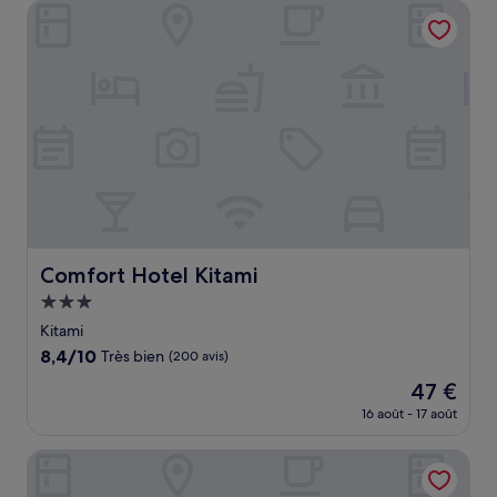
Comfort Hotel Kitami
de
63 €
Comfort Hotel Kitami
Comfort Hotel Kitami
Hébergement
3.0 étoiles
Kitami
8.4
8,4/10
Très bien
(200 avis)
sur
Le
47 €
10,
nouveau
Très
16 août - 17 août
prix
bien,
est
(200 avis)
Toyoko Inn Hokkaido Kitami Ekimae
de
47 €