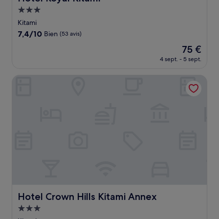
Hébergement
3.0 étoiles
Kitami
7.4
7,4/10
Bien
(53 avis)
sur
Le
75 €
10,
nouveau
Bien,
4 sept. - 5 sept.
prix
(53 avis)
est
Hotel Crown Hills Kitami Annex
de
75 €
Hotel Crown Hills Kitami Annex
Hotel Crown Hills Kitami Annex
Hébergement