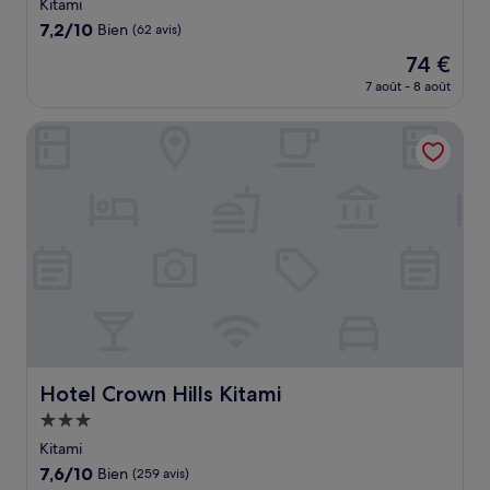
3.0 étoiles
Kitami
7.2
7,2/10
Bien
(62 avis)
sur
Le
74 €
10,
nouveau
Bien,
7 août - 8 août
prix
(62 avis)
est
Hotel Crown Hills Kitami
de
74 €
Hotel Crown Hills Kitami
Hotel Crown Hills Kitami
Hébergement
3.0 étoiles
Kitami
7.6
7,6/10
Bien
(259 avis)