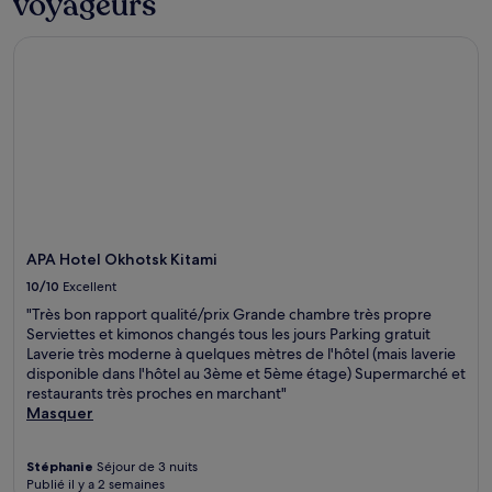
voyageurs
2 adultes.
Les
prix
APA Hotel Okhotsk Kitami
et
la
disponibilité
sont
susceptibles
de
changer.
Des
conditions
supplémentaires
peuvent
APA Hotel Okhotsk Kitami
s’appliquer.
10/10
Excellent
"Très bon rapport qualité/prix Grande chambre très propre
Serviettes et kimonos changés tous les jours Parking gratuit
Laverie très moderne à quelques mètres de l'hôtel (mais laverie
disponible dans l'hôtel au 3ème et 5ème étage) Supermarché et
restaurants très proches en marchant"
Masquer
Stéphanie
Séjour de 3 nuits
Publié il y a 2 semaines