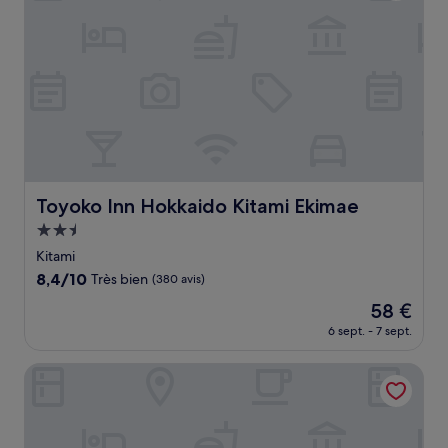
Toyoko Inn Hokkaido Kitami Ekimae
Toyoko Inn Hokkaido Kitami Ekimae
Hébergement
2.5 étoiles
Kitami
8.4
8,4/10
Très bien
(380 avis)
sur
Le
58 €
10,
nouveau
Très
6 sept. - 7 sept.
prix
bien,
est
(380 avis)
Dormy Inn Kitami Natural Hot Spring
de
58 €