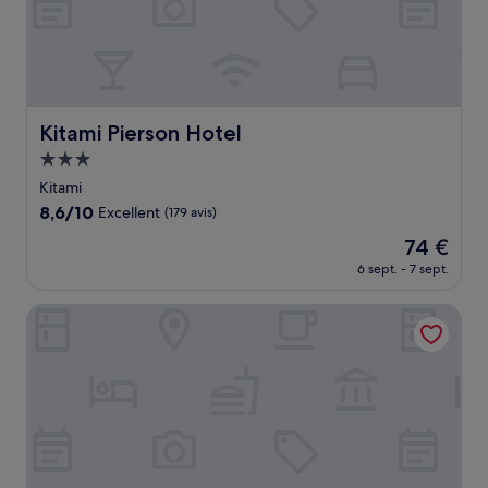
Kitami Pierson Hotel
Kitami Pierson Hotel
Hébergement
3.0 étoiles
Kitami
8.6
8,6/10
Excellent
(179 avis)
sur
Le
74 €
10,
nouveau
Excellent,
6 sept. - 7 sept.
prix
(179 avis)
est
Tabist MENTEL Kitami
de
74 €