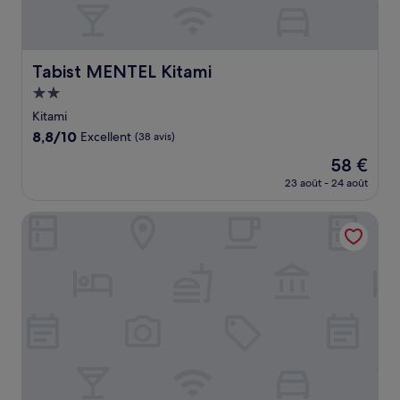
Tabist MENTEL Kitami
Tabist MENTEL Kitami
Hébergement
2.0 étoiles
Kitami
8.8
8,8/10
Excellent
(38 avis)
sur
Le
58 €
10,
nouveau
Excellent,
23 août - 24 août
prix
(38 avis)
est
Super Hotel Kitami
de
58 €