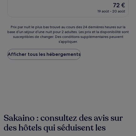
sur
Le
72 €
10,
nouveau
Bien,
19 août - 20 août
prix
(259 avis)
est
de
Prix
Prix par nuit le plus bas trouvé au cours des 24 dernières heures sur la
72 €
base d’un séjour d’une nuit pour 2 adultes. Les prix et la disponibilité sont
par
susceptibles de changer. Des conditions supplémentaires peuvent
nuit
s’appliquer.
le
plus
Afficher tous les hébergements
bas
trouvé
au
cours
des
24 dernières
heures
sur
la
base
d’un
séjour
Sakaino : consultez des avis sur
d’une
des hôtels qui séduisent les
nuit
pour