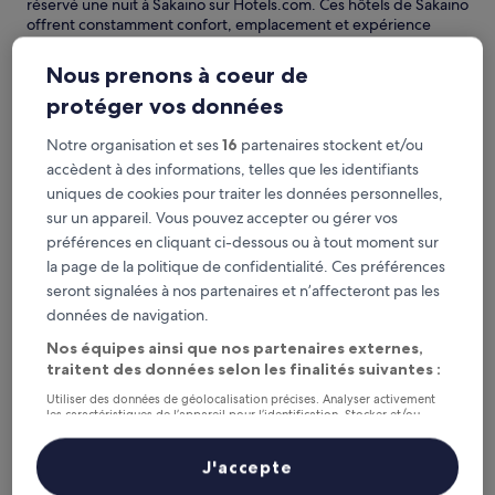
réservé une nuit à Sakaino sur Hotels.com. Ces hôtels de Sakaino
offrent constamment confort, emplacement et expérience
voyageur. Dernière mise à jour le
5 août 2026
.
Masquer
Nous prenons à coeur de
APA Hotel Okhotsk Kitami
protéger vos données
Notre organisation et ses
16
partenaires stockent et/ou
accèdent à des informations, telles que les identifiants
uniques de cookies pour traiter les données personnelles,
sur un appareil. Vous pouvez accepter ou gérer vos
préférences en cliquant ci-dessous ou à tout moment sur
la page de la politique de confidentialité. Ces préférences
seront signalées à nos partenaires et n’affecteront pas les
données de navigation.
Nos équipes ainsi que nos partenaires externes,
APA Hotel Okhotsk Kitami
APA Hotel Okhotsk Kitami
traitent des données selon les finalités suivantes :
Hébergement
Utiliser des données de géolocalisation précises. Analyser activement
3.0 étoiles
les caractéristiques de l’appareil pour l’identification. Stocker et/ou
Kitami
accéder à des informations sur un appareil. Publicités et contenu
8.0
8,0/10
Très bien
personnalisés, mesure de performance des publicités et du contenu,
(11 avis)
études d’audience et développement de services.
sur
J'accepte
Le
41 €
Liste de nos partenaires (fournisseurs)
10,