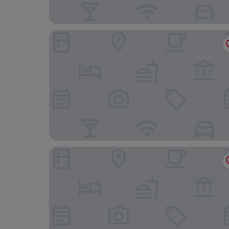
Thumrin Thana Hotel
Parima Hotel