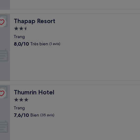
Thapap Resort
Thapap Resort
Hébergement
2.5 étoiles
Trang
8.0
8,0/10
Très bien
(1 avis)
sur
10,
Très
bien,
(1 avis)
Thumrin Hotel
Thumrin Hotel
Hébergement
3.0 étoiles
Trang
7.6
7,6/10
Bien
(35 avis)
sur
10,
Bien,
(35 avis)