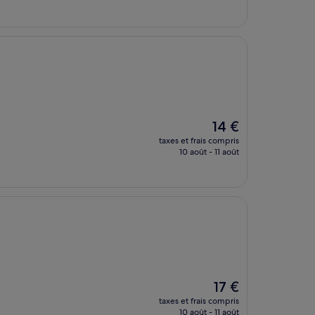
est
de
17 €
Le
14 €
nouveau
taxes et frais compris
prix
10 août - 11 août
est
de
14 €
Le
17 €
nouveau
taxes et frais compris
prix
10 août - 11 août