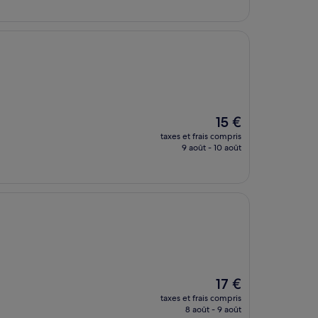
de
15 €
Le
15 €
nouveau
taxes et frais compris
prix
9 août - 10 août
est
de
15 €
Le
17 €
nouveau
taxes et frais compris
prix
8 août - 9 août