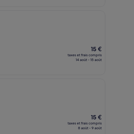
de
45 €
Le
15 €
nouveau
taxes et frais compris
prix
14 août - 15 août
est
de
15 €
Le
15 €
nouveau
taxes et frais compris
prix
8 août - 9 août
est