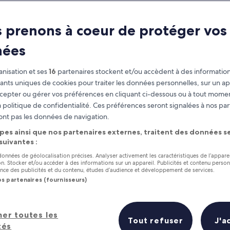
 prenons à coeur de protéger vos
nées
nisation et ses
16
partenaires stockent et/ou accèdent à des information
fiants uniques de cookies pour traiter les données personnelles, sur un ap
cepter ou gérer vos préférences en cliquant ci-dessous ou à tout momen
 politique de confidentialité. Ces préférences seront signalées à nos par
as
Gagnez des récompenses pour
ont pas les données de navigation.
chaque nuit séjournée
pes ainsi que nos partenaires externes, traitent des données se
 suivantes :
 données de géolocalisation précises. Analyser activement les caractéristiques de l’appare
tion. Stocker et/ou accéder à des informations sur un appareil. Publicités et contenu perso
ce des publicités et du contenu, études d’audience et développement de services.
os partenaires (fournisseurs)
Demain
Ce week-end
7 août - 8 août
7 août - 9 août
ôtels en un coup d’œil
her toutes les
Tout refuser
J'a
tés