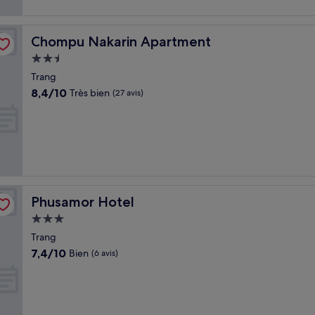
Chompu Nakarin Apartment
Chompu Nakarin Apartment
Hébergement
2.5 étoiles
Trang
8.4
8,4/10
Très bien
(27 avis)
sur
10,
Très
bien,
(27 avis)
Phusamor Hotel
Phusamor Hotel
Hébergement
3.0 étoiles
Trang
7.4
7,4/10
Bien
(6 avis)
sur
10,
Bien,
(6 avis)