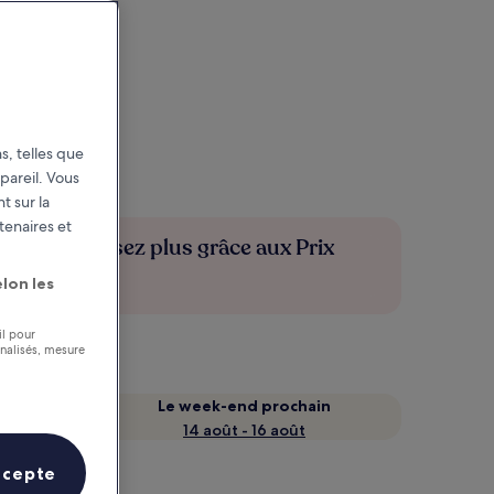
s, telles que
pareil. Vous
t sur la
tenaires et
Économisez plus grâce aux Prix
membres
lon les
il pour
nnalisés, mesure
Le week-end prochain
14 août - 16 août
ccepte