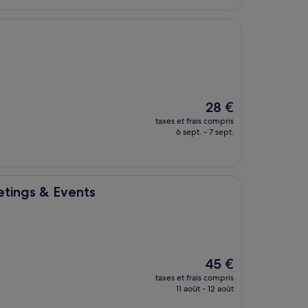
51 €
Le
28 €
nouveau
taxes et frais compris
prix
6 sept. - 7 sept.
est
de
28 €
nts
etings & Events
Le
45 €
nouveau
taxes et frais compris
prix
11 août - 12 août
est