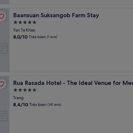
Baansuan Suksangob Farm Stay
Baansuan Suksangob Farm Stay
Hébergement
5.0 étoiles
Yan Ta Khao
8.0
8,0/10
Très bien
(1 avis)
sur
10,
Très
bien,
(1 avis)
s & Events
Rua Rasada Hotel - The Ideal Venue for Meetings & Eve
Rua Rasada Hotel - The Ideal Venue for Me
Hébergement
5.0 étoiles
Trang
8.4
8,4/10
Très bien
(141 avis)
sur
10,
Très
bien,
(141 avis)