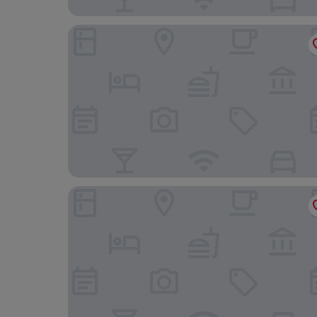
Chompu Nakarin Apartment
Phusamor Hotel