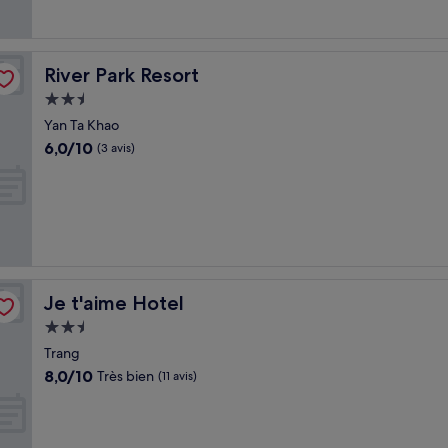
River Park Resort
River Park Resort
Hébergement
2.5 étoiles
Yan Ta Khao
6.0
6,0/10
(3 avis)
sur
10,
(3 avis)
Je t'aime Hotel
Je t'aime Hotel
Hébergement
2.5 étoiles
Trang
8.0
8,0/10
Très bien
(11 avis)
sur
10,
Très
bien,