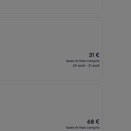
est
de
17 €
Le
31 €
nouveau
taxes et frais compris
prix
20 août - 21 août
est
de
31 €
Le
68 €
nouveau
taxes et frais compris