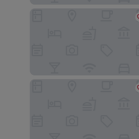
Baansuan Suksangob Farm Stay
Rua Rasada Hotel - The Ideal Venue for Meeting