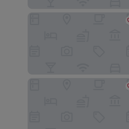
Thapap Resort
Thumrin Hotel