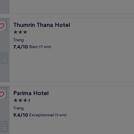
(11 avis)
Thumrin Thana Hotel
Thumrin Thana Hotel
Hébergement
3.0 étoiles
Trang
7.4
7,4/10
Bien
(71 avis)
sur
10,
Bien,
(71 avis)
Parima Hotel
Parima Hotel
Hébergement
3.5 étoiles
Trang
9.4
9,4/10
Exceptionnel
(3 avis)
sur
10,
Exceptionnel,