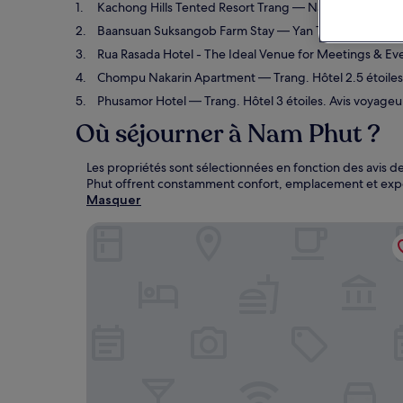
Kachong Hills Tented Resort Trang
— Na Yong. Hôtel 4 é
Baansuan Suksangob Farm Stay
— Yan Ta Khao. Hôtel 5 
Rua Rasada Hotel - The Ideal Venue for Meetings & Ev
Chompu Nakarin Apartment
— Trang. Hôtel 2.5 étoiles
Phusamor Hotel
— Trang. Hôtel 3 étoiles. Avis voyageur
Où séjourner à Nam Phut ?
Les propriétés sont sélectionnées en fonction des avis d
Phut offrent constamment confort, emplacement et expé
Masquer
Kachong Hills Tented Resort Trang