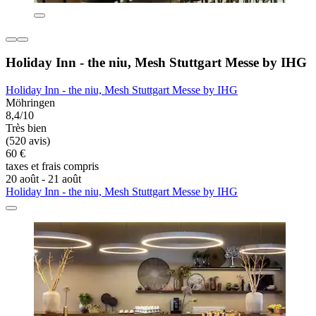
Holiday Inn - the niu, Mesh Stuttgart Messe by IHG
Holiday Inn - the niu, Mesh Stuttgart Messe by IHG
Möhringen
8,4/10
Très bien
(520 avis)
60 €
taxes et frais compris
20 août - 21 août
Holiday Inn - the niu, Mesh Stuttgart Messe by IHG