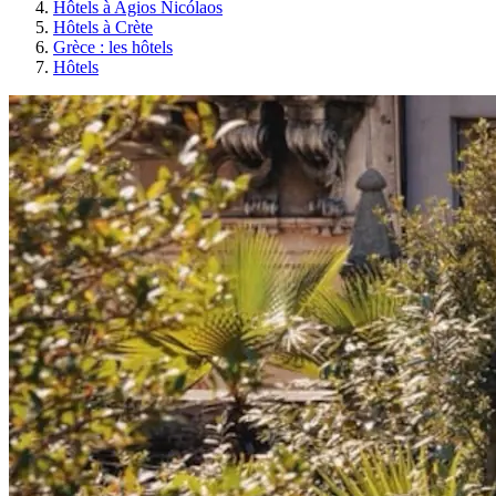
Hôtels à Agios Nicólaos
Hôtels à Crète
Grèce : les hôtels
Hôtels