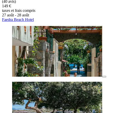
(40 avis)
149 €
taxes et frais compris
27 août - 28 août
Faedra Beach Hotel