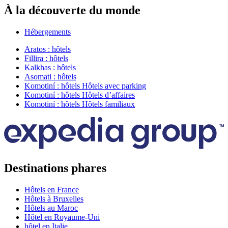
À la découverte du monde
Hébergements
Aratos : hôtels
Fillira : hôtels
Kalkhas : hôtels
Asomati : hôtels
Komotiní : hôtels Hôtels avec parking
Komotiní : hôtels Hôtels d’affaires
Komotiní : hôtels Hôtels familiaux
Destinations phares
Hôtels en France
Hôtels à Bruxelles
Hôtels au Maroc
Hôtel en Royaume-Uni
hôtel en Italie