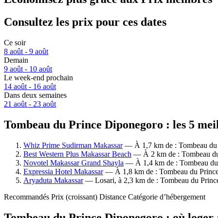
Consultez les prix pour ces dates
Ce soir
8 août - 9 août
Demain
9 août - 10 août
Le week-end prochain
14 août - 16 août
Dans deux semaines
21 août - 23 août
Tombeau du Prince Diponegoro : les 5 meil
Whiz Prime Sudirman Makassar
— À 1,7 km de : Tombeau du Pr
Best Western Plus Makassar Beach
— À 2 km de : Tombeau du P
Novotel Makassar Grand Shayla
— À 1,4 km de : Tombeau du Pr
Expressia Hotel Makassar
— À 1,8 km de : Tombeau du Prince D
Aryaduta Makassar
— Losari, à 2,3 km de : Tombeau du Prince 
Recommandés
Prix (croissant)
Distance
Catégorie d’hébergement
Tombeau du Prince Diponegoro : où loger 