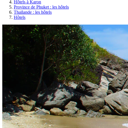
Hôtels à Karon
Province de Phuket : les hôtels
Thaïlande : les hôtels
Hôtels