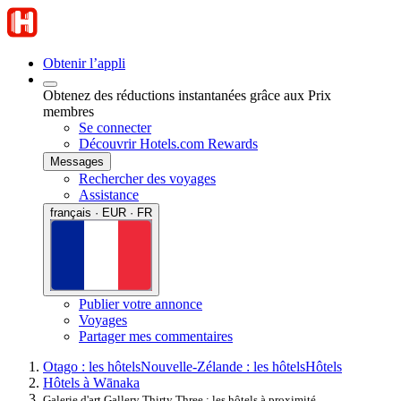
Obtenir l’appli
Obtenez des réductions instantanées grâce aux Prix
membres
Se connecter
Découvrir Hotels.com Rewards
Messages
Rechercher des voyages
Assistance
français · EUR · FR
Publier votre annonce
Voyages
Partager mes commentaires
Otago : les hôtels
Nouvelle-Zélande : les hôtels
Hôtels
Hôtels à Wānaka
Galerie d'art Gallery Thirty Three : les hôtels à proximité