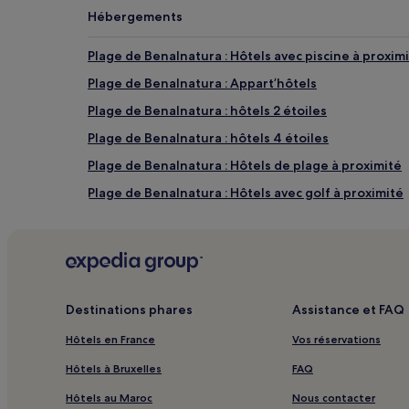
susceptibles
Hébergements
de
changer.
Des
Plage de Benalnatura : Hôtels avec piscine à proxim
conditions
Plage de Benalnatura : Appart’hôtels
supplémentaires
peuvent
Plage de Benalnatura : hôtels 2 étoiles
s’appliquer.
Plage de Benalnatura : hôtels 4 étoiles
Plage de Benalnatura : Hôtels de plage à proximité
Plage de Benalnatura : Hôtels avec golf à proximité
Plage de Benalnatura : hôtels à proximité
Plage de Las Acacias : Auberges de jeunesse
Plage de Las Acacias : Hôtels pas chers à proximité
Costa del Sol : hôtels Hôtels avec piscine
Destinations phares
Assistance et FAQ
Costa del Sol : hôtels Hôtels avec centre de fitness
Hôtels en France
Vos réservations
Costa del Sol : hôtels Hôtels avec cuisine
Hôtels à Bruxelles
FAQ
Costa del Sol : hôtels Hôtels acceptant les animau
Hôtels au Maroc
Nous contacter