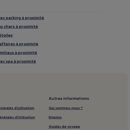
vec parking à proximité
as chers à proximité
étoiles
affaires à proximité
miliaux à proximité
vec spa à proximité
ec parking à proximité
tels
GBTQIA+ friendly à proximité
ec parking
Autres informations
ec petit-déjeuner gratuit
nérales d’utilisation
Qui sommes-nous ?
c Wi-Fi
nérales d’Utilisation
Emplois
nesse
Guides de voyage