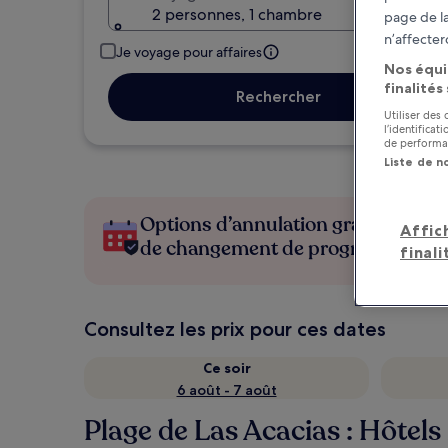
2 personnes, 1 chambre
page de la
n’affecter
Je voyage pour affaires
Nos équi
finalités
Rechercher
Utiliser des
l’identifica
de performan
Liste de n
Options d’annulation gratuite en c
Affic
de changement de programme
finali
Consultez les prix pour ces dates
Ce soir
6 août - 7 août
Plage de Las Acacias : Hôtels 