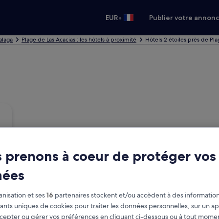
•
EUR
Publier votre annon
alaga
Plage de Las Acacias : les hôtels à proximité
Hôtels 2 étoiles près de Pla
 prenons à coeur de protéger vos
nées
nisation et ses
16
partenaires stockent et/ou accèdent à des information
fiants uniques de cookies pour traiter les données personnelles, sur un ap
cepter ou gérer vos préférences en cliquant ci-dessous ou à tout momen