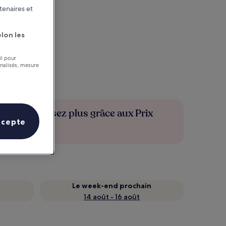
tenaires et
lon les
il pour
nnalisés, mesure
Économisez plus grâce aux Prix
ccepte
membres
Le week-end prochain
14 août - 16 août