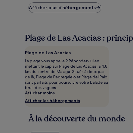
nuit
le
Afficher plus d’hébergements
plus
bas
trouvé
au
cours
Plage de Las Acacias : princip
des
24 dernières
heures
Plage de Las Acacias
sur
la
La plage vous appelle ? Répondez-lui en
base
mettant le cap sur Plage de Las Acacias, à 4,8
d’un
km du centre de Malaga. Situés à deux pas
séjour
de là, Plage de Pedregalejo et Plage del Palo
d’une
sont parfaits pour poursuivre votre balade au
nuit
bruit des vagues.
pour
Afficher moins
2 adultes.
Afficher les hébergements
Les
prix
et
À la découverte du monde
la
disponibilité
sont