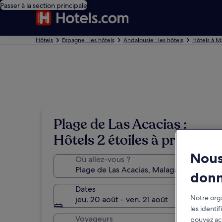
Passer à la section principale
Hôtels
Espagne : les hôtels
Andalousie : les hôtels
Hôtels à M
Plage de Las Acacias :
Hôtels 2 étoiles à proximité
Nous
Où allez-vous ?
don
Dates
Notre orga
jeu. 20 août - ven. 21 août
les identi
Voyageurs
pouvez ac