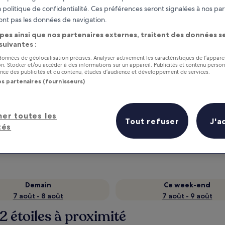
 politique de confidentialité. Ces préférences seront signalées à nos par
ont pas les données de navigation.
pes ainsi que nos partenaires externes, traitent des données se
 suivantes :
 données de géolocalisation précises. Analyser activement les caractéristiques de l’appare
tion. Stocker et/ou accéder à des informations sur un appareil. Publicités et contenu perso
ce des publicités et du contenu, études d’audience et développement de services.
os partenaires (fournisseurs)
as
Gagnez des récompenses pour
her toutes les
Tout refuser
J'a
chaque nuit séjournée
tés
Demain
Ce week-end
7 août - 8 août
7 août - 9 août
2 étoiles à proximité