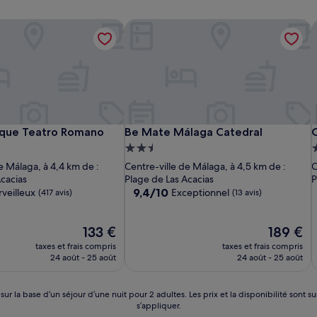
ique Teatro Romano
Be Mate Málaga Catedral
O
ique Teatro Romano
Be Mate Málaga Catedral
O
ique Teatro Romano
Be Mate Málaga Catedral
nt
Hébergement
2.5 étoiles
2
e Málaga, à 4,4 km de :
Centre-ville de Málaga, à 4,5 km de :
C
Acacias
Plage de Las Acacias
P
9.4
9,4/10
veilleux
Exceptionnel
(417 avis)
(13 avis)
sur
10,
Le
Exceptionnel,
Le
133 €
189 €
nouveau
(13 avis)
nouveau
taxes et frais compris
taxes et frais compris
prix
prix
24 août - 25 août
24 août - 25 août
est
est
de
de
133 €
189 €
 sur la base d’un séjour d’une nuit pour 2 adultes. Les prix et la disponibilité so
s’appliquer.