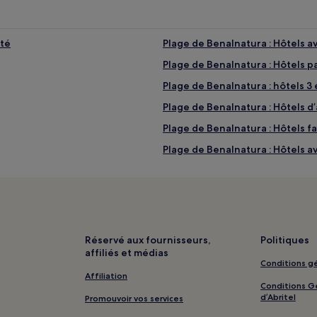
ité
Plage de Benalnatura : Hôtels a
Plage de Benalnatura : Hôtels p
Plage de Benalnatura : hôtels 3 
Plage de Benalnatura : Hôtels d’
Plage de Benalnatura : Hôtels fa
Plage de Benalnatura : Hôtels a
Plage de Las Acacias : Hôtels av
Plage de Las Acacias : Appart’hô
Plage de Las Acacias : Hôtels L
Costa del Sol : hôtels Hôtels av
Réservé aux fournisseurs,
Politiques
affiliés et médias
Costa del Sol : hôtels Hôtels av
Conditions gé
Costa del Sol : hôtels Hôtels ave
Affiliation
Conditions Gé
x de compagnie
Costa del Sol : Auberges de jeu
d’Abritel
Promouvoir vos services