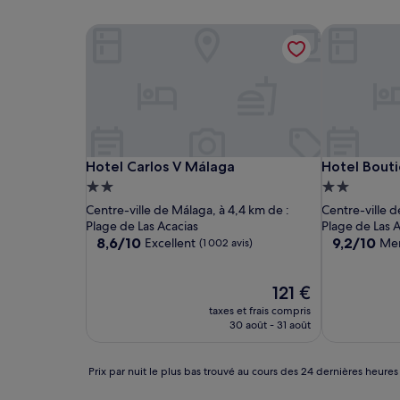
Hotel Carlos V Málaga
Hotel Bout
Hotel Carlos V Málaga
Hotel Bout
Hotel Carlos V Málaga
Hotel Bout
Hébergement
Hébergeme
2.0 étoiles
2.0 étoiles
Centre-ville de Málaga, à 4,4 km de :
Centre-ville d
Plage de Las Acacias
Plage de Las 
8.6
9.2
8,6/10
9,2/10
Excellent
Mer
(1 002 avis)
sur
sur
10,
10,
Excellent,
Le
Merveilleux,
121 €
(1 002 avis)
nouveau
(417 avis)
taxes et frais compris
prix
30 août - 31 août
est
de
121 €
Prix
Prix par nuit le plus bas trouvé au cours des 24 dernières heures
par