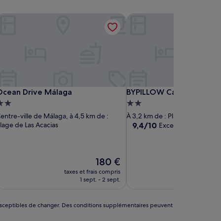
cean Drive Málaga
BYPILLOW California
cean Drive Málaga
BYPILLOW California
Ocean Drive Málaga
BYPILLOW California
Hébergement
Hébergement
.0 étoiles
2.0 étoiles
entre-ville de Málaga, à 4,5 km de :
À 3,2 km de : Plage de Las Acac
9.4
lage de Las Acacias
9,4/10
Exceptionnel
(525 av
sur
10,
Exceptionnel,
Le
(525 avis)
180 €
nouveau
taxes et frais compris
taxes et f
prix
1 sept. - 2 sept.
30 ao
est
de
180 €
nt susceptibles de changer. Des conditions supplémentaires peuvent