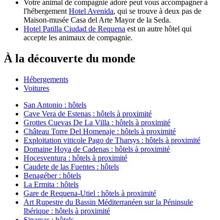
Votre animal de compagnie adoré peut vous accompagner à
l'hébergement
Hotel Avenida
, qui se trouve à deux pas de
Maison-musée Casa del Arte Mayor de la Seda.
Hotel Patilla Ciudad de Requena
est un autre hôtel qui
accepte les animaux de compagnie.
À la découverte du monde
Hébergements
Voitures
San Antonio : hôtels
Cave Vera de Estenas : hôtels à proximité
Grottes Cuevas De La Villa : hôtels à proximité
Château Torre Del Homenaje : hôtels à proximité
Exploitation viticole Pago de Tharsys : hôtels à proximité
Domaine Hoya de Cadenas : hôtels à proximité
Hocesventura : hôtels à proximité
Caudete de las Fuentes : hôtels
Benagéber : hôtels
La Ermita : hôtels
Gare de Requena-Utiel : hôtels à proximité
Art Rupestre du Bassin Méditerranéen sur la Péninsule
Ibérique : hôtels à proximité
Sinarcas : hôtels