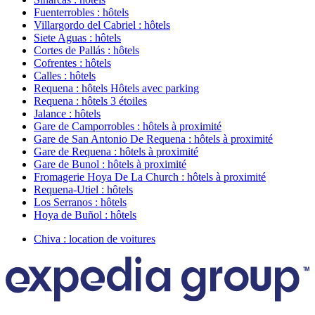
Fuenterrobles : hôtels
Villargordo del Cabriel : hôtels
Siete Aguas : hôtels
Cortes de Pallás : hôtels
Cofrentes : hôtels
Calles : hôtels
Requena : hôtels Hôtels avec parking
Requena : hôtels 3 étoiles
Jalance : hôtels
Gare de Camporrobles : hôtels à proximité
Gare de San Antonio De Requena : hôtels à proximité
Gare de Requena : hôtels à proximité
Gare de Bunol : hôtels à proximité
Fromagerie Hoya De La Church : hôtels à proximité
Requena-Utiel : hôtels
Los Serranos : hôtels
Hoya de Buñol : hôtels
Chiva : location de voitures