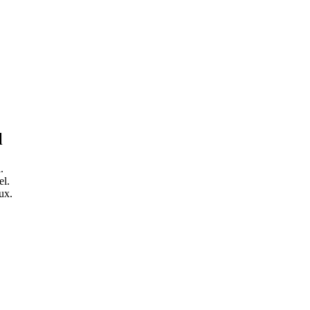
l
.
el.
ux.