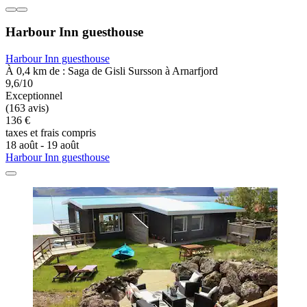
Harbour Inn guesthouse
Harbour Inn guesthouse
À 0,4 km de : Saga de Gisli Sursson à Arnarfjord
9,6/10
Exceptionnel
(163 avis)
136 €
taxes et frais compris
18 août - 19 août
Harbour Inn guesthouse