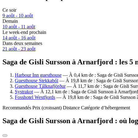
Ce soir
9 août - 10 août
Demain
10 août - 11 août
Le week-end prochain
14 août - 16 août
Dans deux semaines
21 août - 23 août
Saga de Gisli Sursson à Arnarfjord : les 5 
Harbour Inn guesthouse
— À 0,4 km de : Saga de Gisli Sursson 
Guesthouse Stekkaból
— À 19,8 km de : Saga de Gisli Sursson 
Guesthouse Tálknafjörður
— À 11,7 km de : Saga de Gisli Surss
Systrakot
— À 12,1 km de : Saga de Gisli Sursson à Arnarfjord.
Fosshotel Westfjords
— À 19,8 km de : Saga de Gisli Sursson à 
Recommandés
Prix (croissant)
Distance
Catégorie d’hébergement
Saga de Gisli Sursson à Arnarfjord : où lo