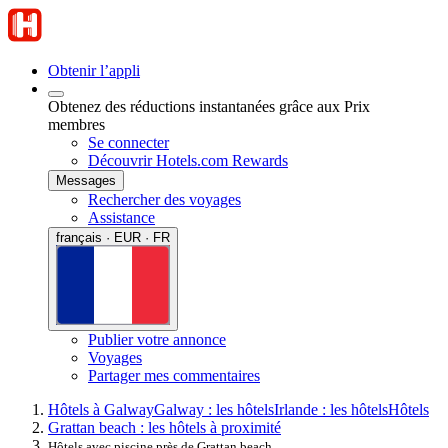
Obtenir l’appli
Obtenez des réductions instantanées grâce aux Prix
membres
Se connecter
Découvrir Hotels.com Rewards
Messages
Rechercher des voyages
Assistance
français · EUR · FR
Publier votre annonce
Voyages
Partager mes commentaires
Hôtels à Galway
Galway : les hôtels
Irlande : les hôtels
Hôtels
Grattan beach : les hôtels à proximité
Hôtels avec piscine près de Grattan beach