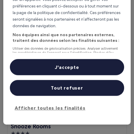
Gwesty Links Hotel
préférences en cliquant ci-dessous ou à tout moment sur
Hébergement
la page de la politique de confidentialité. Ces préférences
4.0 étoiles
À 1,1 km de : Église Emmanuel Christian Centre
seront signalées à nos partenaires et n’affecteront pas les
9.4
9,4/10
Exceptionnel
(686 avis)
données de navigation.
sur
Le
119 €
10,
Nos équipes ainsi que nos partenaires externes,
nouveau
Exceptionnel,
taxes et frais compris
traitent des données selon les finalités suivantes :
prix
6 sept. - 7 sept.
(686 avis)
est
Utiliser des données de géolocalisation précises. Analyser activement
de
les caractéristiques de l’appareil pour l’identification. Stocker et/ou
Snooze Rooms
119 €
accéder à des informations sur un appareil. Publicités et contenu
personnalisés, mesure de performance des publicités et du contenu,
études d’audience et développement de services.
J'accepte
Liste de nos partenaires (fournisseurs)
Tout refuser
Afficher toutes les finalités
Snooze Rooms
Snooze Rooms
Hébergement