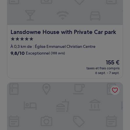
Lansdowne House with Private Car park
Lansdowne House with Private Car park
Hébergement
5.0 étoiles
À 0,3 km de : Église Emmanuel Christian Centre
9.8
9,8/10
Exceptionnel
(188 avis)
sur
Le
155 €
10,
nouveau
Exceptionnel,
taxes et frais compris
prix
6 sept. - 7 sept.
(188 avis)
est
de
The Oasis
155 €