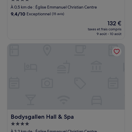
4.0 étoiles
À 0,5 km de : Église Emmanuel Christian Centre
9.4
9,4/10
Exceptionnel
(15 avis)
sur
Le
132 €
10,
nouveau
Exceptionnel,
taxes et frais compris
prix
9 août - 10 août
(15 avis)
est
de
Bodysgallen Hall & Spa
132 €
Bodysgallen Hall & Spa
Bodysgallen Hall & Spa
Hébergement
4.0 étoiles
À 3,2 km de : Église Emmanuel Christian Centre