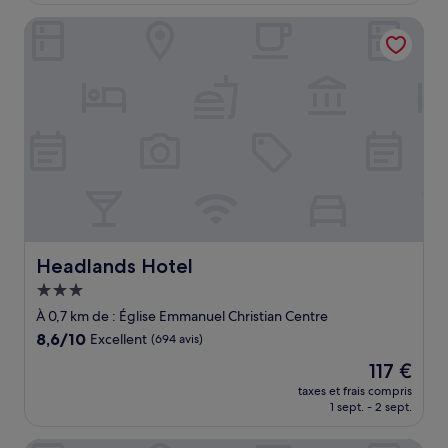
de
Headlands Hotel
104 €
Headlands Hotel
Headlands Hotel
Hébergement
3.0 étoiles
À 0,7 km de : Église Emmanuel Christian Centre
8.6
8,6/10
Excellent
(694 avis)
sur
Le
117 €
10,
nouveau
Excellent,
taxes et frais compris
prix
1 sept. - 2 sept.
(694 avis)
est
de