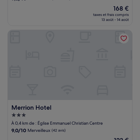
sur
Le
168 €
10,
nouveau
Merveilleux,
taxes et frais compris
prix
13 août - 14 août
(1 003 avis)
est
de
Merrion Hotel
168 €
Merrion Hotel
Merrion Hotel
Hébergement
3.0 étoiles
À 0,4 km de : Église Emmanuel Christian Centre
9.0
9,0/10
Merveilleux
(42 avis)
sur
Le