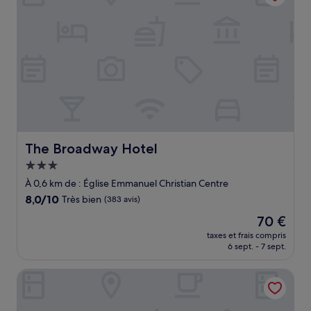
The Broadway Hotel
The Broadway Hotel
Hébergement
3.0 étoiles
À 0,6 km de : Église Emmanuel Christian Centre
8.0
8,0/10
Très bien
(383 avis)
sur
Le
70 €
10,
nouveau
Très
taxes et frais compris
prix
6 sept. - 7 sept.
bien,
est
(383 avis)
de
Iris Hotel
70 €