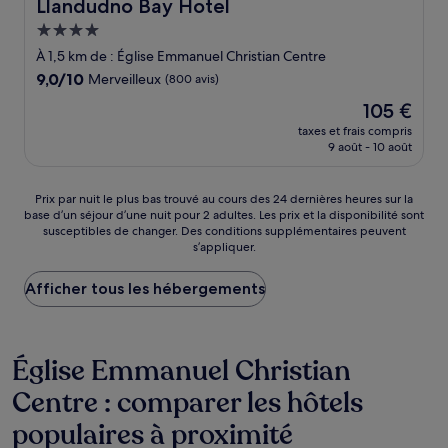
Llandudno Bay Hotel
Llandudno Bay Hotel
Hébergement
4.0 étoiles
À 1,5 km de : Église Emmanuel Christian Centre
9.0
9,0/10
Merveilleux
(800 avis)
sur
Le
105 €
10,
nouveau
Merveilleux,
taxes et frais compris
prix
9 août - 10 août
(800 avis)
est
de
105 €
Prix
Prix par nuit le plus bas trouvé au cours des 24 dernières heures sur la
base d’un séjour d’une nuit pour 2 adultes. Les prix et la disponibilité sont
par
susceptibles de changer. Des conditions supplémentaires peuvent
nuit
s’appliquer.
le
plus
Afficher tous les hébergements
bas
trouvé
au
cours
Église Emmanuel Christian
des
24 dernières
Centre : comparer les hôtels
heures
sur
populaires à proximité
la