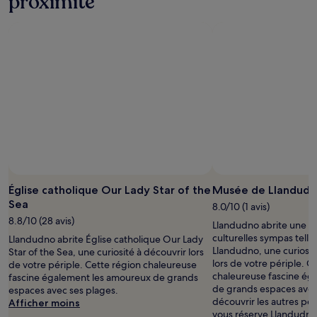
proximité
Église catholique Our Lady Star of the
Musée de Llandud
Sea
8.0/10 (1 avis)
8.8/10 (28 avis)
Llandudno abrite une sé
culturelles sympas tell
Llandudno abrite Église catholique Our Lady
Llandudno, une curiosité
Star of the Sea, une curiosité à découvrir lors
lors de votre périple. C
de votre périple. Cette région chaleureuse
chaleureuse fascine ég
fascine également les amoureux de grands
de grands espaces avec
espaces avec ses plages.
découvrir les autres pép
Afficher moins
vous réserve Llandudno