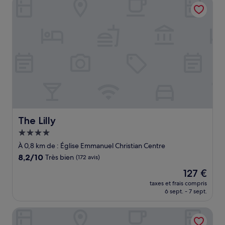
The Lilly
117 €
The Lilly
The Lilly
Hébergement
4.0 étoiles
À 0,8 km de : Église Emmanuel Christian Centre
8.2
8,2/10
Très bien
(172 avis)
sur
Le
127 €
10,
nouveau
Très
taxes et frais compris
prix
6 sept. - 7 sept.
bien,
est
(172 avis)
de
The Broadway Hotel
127 €