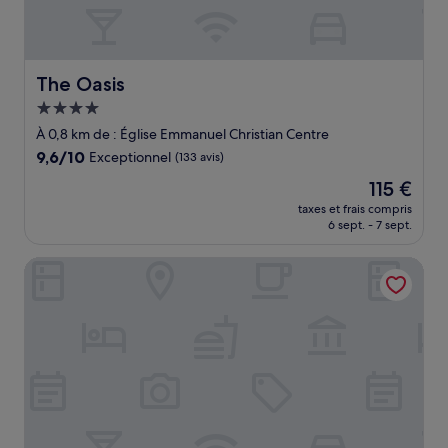
The Oasis
The Oasis
Hébergement
4.0 étoiles
À 0,8 km de : Église Emmanuel Christian Centre
9.6
9,6/10
Exceptionnel
(133 avis)
sur
Le
115 €
10,
nouveau
Exceptionnel,
taxes et frais compris
prix
6 sept. - 7 sept.
(133 avis)
est
de
The Wildings
115 €