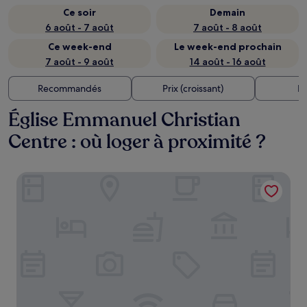
Ce soir
Demain
6 août - 7 août
7 août - 8 août
Ce week-end
Le week-end prochain
7 août - 9 août
14 août - 16 août
Recommandés
Prix (croissant)
Di
Église Emmanuel Christian
Centre : où loger à proximité ?
Belmont Llandudno