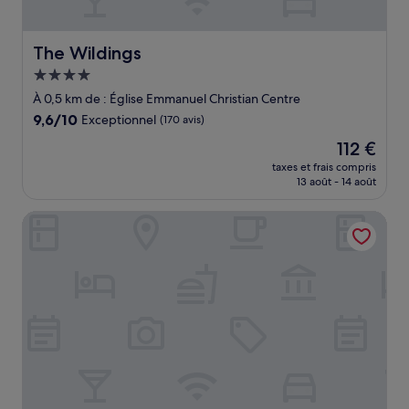
The Wildings
The Wildings
Hébergement
4.0 étoiles
À 0,5 km de : Église Emmanuel Christian Centre
9.6
9,6/10
Exceptionnel
(170 avis)
sur
Le
112 €
10,
nouveau
Exceptionnel,
taxes et frais compris
prix
13 août - 14 août
(170 avis)
est
de
Beach House
112 €