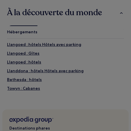
À la découverte du monde
Hébergements
Llangoed : hôtels Hôtels avec parking
Llangoed : Gîtes
Llangoed : hôtels
Llanddona : hôtels Hôtels avec parking
Bethesda : hôtels
Towyn : Cabanes
Glanwydden : Gîtes
Penrhyn Bay : Gîtes
Plage Rhos-on-Sea Beach : Hôtels avec petit-déjeuner
gratuit à proximité
Destinations phares
Plage de Rhyl East Beach : Hôtels pas chers à proximité