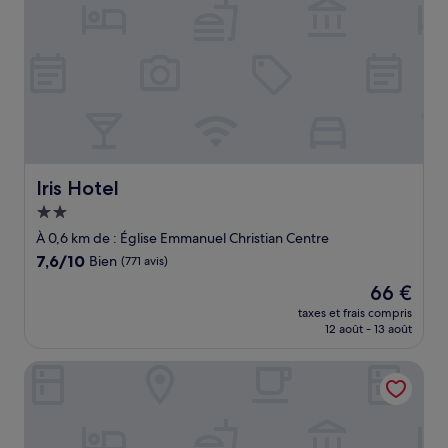
Iris Hotel
Iris Hotel
Hébergement
2.0 étoiles
À 0,6 km de : Église Emmanuel Christian Centre
7.6
7,6/10
Bien
(771 avis)
sur
Le
66 €
10,
nouveau
Bien,
taxes et frais compris
prix
12 août - 13 août
(771 avis)
est
de
Elsinore Hotel
66 €