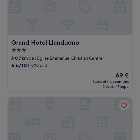
Grand Hotel Llandudno
Grand Hotel Llandudno
Hébergement
3.0 étoiles
À 0,7 km de : Église Emmanuel Christian Centre
6.6
6,6/10
(1 000 avis)
sur
Le
69 €
10,
nouveau
(1 000 avis)
taxes et frais compris
prix
6 sept. - 7 sept.
est
de
Lansdowne House with Private Car park
69 €