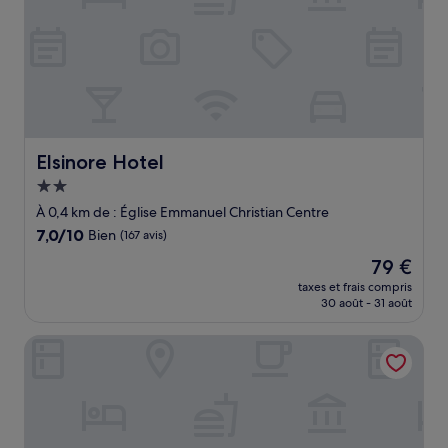
Elsinore Hotel
Elsinore Hotel
Hébergement
2.0 étoiles
À 0,4 km de : Église Emmanuel Christian Centre
7.0
7,0/10
Bien
(167 avis)
sur
Le
79 €
10,
nouveau
Bien,
taxes et frais compris
prix
30 août - 31 août
(167 avis)
est
de
Grand Hotel Llandudno
79 €