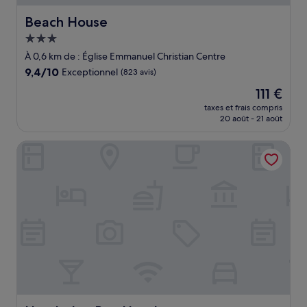
Beach House
Beach House
Hébergement
3.0 étoiles
À 0,6 km de : Église Emmanuel Christian Centre
9.4
9,4/10
Exceptionnel
(823 avis)
sur
Le
111 €
10,
nouveau
Exceptionnel,
taxes et frais compris
prix
20 août - 21 août
(823 avis)
est
de
Llandudno Bay Hotel
111 €