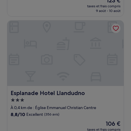
123 €
10,
nouveau
Merveilleux,
taxes et frais compris
prix
9 août - 10 août
(42 avis)
est
de
Esplanade Hotel Llandudno
123 €
Esplanade Hotel Llandudno
Esplanade Hotel Llandudno
Hébergement
3.0 étoiles
À 0,4 km de : Église Emmanuel Christian Centre
8.8
8,8/10
Excellent
(356 avis)
sur
Le
106 €
10,
nouveau
Excellent,
taxes et frais compris