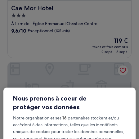
Cae Mor Hotel
Cae Mor Hotel
Hébergement
3.0 étoiles
À 1 km de : Église Emmanuel Christian Centre
9.6
9,6/10
Exceptionnel
(105 avis)
sur
Le
119 €
10,
nouveau
Exceptionnel,
taxes et frais compris
prix
2 sept. - 3 sept.
(105 avis)
est
de
Gwesty Links Hotel
119 €
Nous prenons à coeur de
protéger vos données
Notre organisation et ses
16
partenaires stockent et/ou
accèdent à des informations, telles que les identifiants
uniques de cookies pour traiter les données personnelles,
Gwesty Links Hotel
sur un appareil. Vous pouvez accepter ou gérer vos