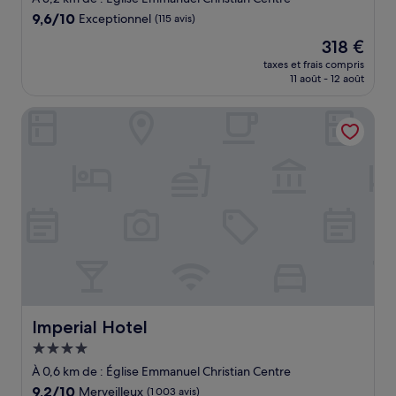
9.6
9,6/10
Exceptionnel
(115 avis)
sur
Le
318 €
10,
nouveau
Exceptionnel,
taxes et frais compris
prix
11 août - 12 août
(115 avis)
est
de
Imperial Hotel
318 €
Imperial Hotel
Imperial Hotel
Hébergement
4.0 étoiles
À 0,6 km de : Église Emmanuel Christian Centre
9.2
9,2/10
Merveilleux
(1 003 avis)