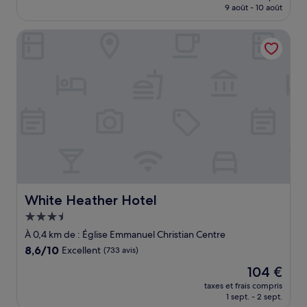
prix
9 août - 10 août
(356 avis)
est
de
White Heather Hotel
106 €
White Heather Hotel
White Heather Hotel
Hébergement
3.5 étoiles
À 0,4 km de : Église Emmanuel Christian Centre
8.6
8,6/10
Excellent
(733 avis)
sur
Le
104 €
10,
nouveau
Excellent,
taxes et frais compris
prix
1 sept. - 2 sept.
(733 avis)
est