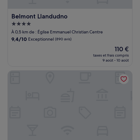
Belmont Llandudno
Belmont Llandudno
Hébergement
4.0 étoiles
À 0,5 km de : Église Emmanuel Christian Centre
9.4
9,4/10
Exceptionnel
(890 avis)
sur
Le
110 €
10,
nouveau
Exceptionnel,
taxes et frais compris
prix
9 août - 10 août
(890 avis)
est
de
Cae Mor Hotel
110 €