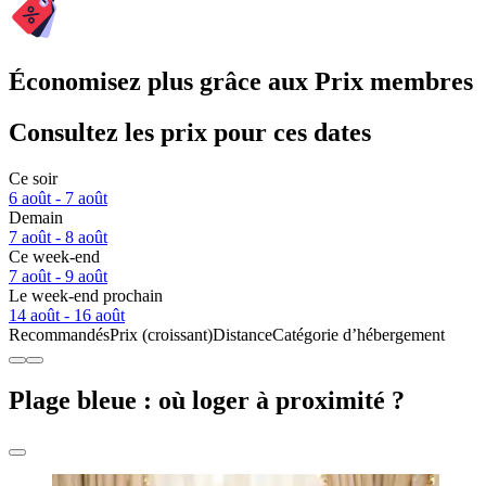
Économisez plus grâce aux Prix membres
Consultez les prix pour ces dates
Ce soir
6 août - 7 août
Demain
7 août - 8 août
Ce week-end
7 août - 9 août
Le week-end prochain
14 août - 16 août
Recommandés
Prix (croissant)
Distance
Catégorie d’hébergement
Plage bleue : où loger à proximité ?