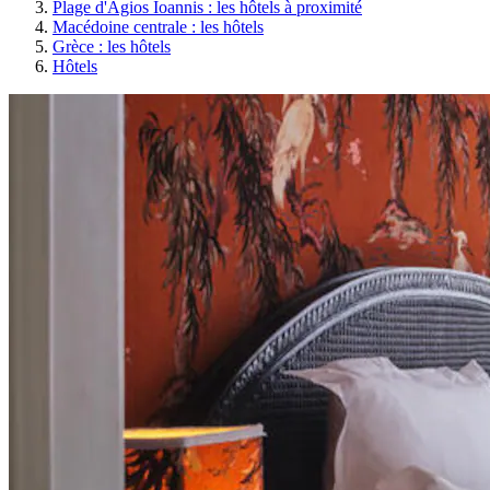
Plage d'Agios Ioannis : les hôtels à proximité
Macédoine centrale : les hôtels
Grèce : les hôtels
Hôtels