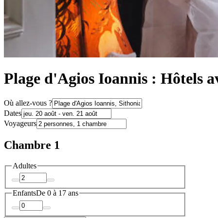
Plage d'Agios Ioannis : Hôtels a
Où allez-vous ?
Dates
Voyageurs
Chambre 1
Adultes
Enfants
De 0 à 17 ans