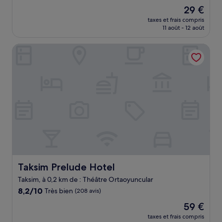
sur
Le
29 €
10,
nouveau
Très
taxes et frais compris
prix
11 août - 12 août
bien,
est
(76 avis)
de
Taksim Prelude Hotel
29 €
Taksim Prelude Hotel
Taksim Prelude Hotel
Taksim, à 0,2 km de : Théâtre Ortaoyuncular
8.2
8,2/10
Très bien
(208 avis)
sur
Le
59 €
10,
nouveau
Très
taxes et frais compris