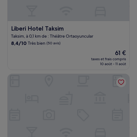
Liberi Hotel Taksim
Liberi Hotel Taksim
Taksim, à 0,1 km de : Théâtre Ortaoyuncular
8.4
8,4/10
Très bien
(50 avis)
sur
Le
61 €
10,
nouveau
Très
taxes et frais compris
prix
10 août - 11 août
bien,
est
(50 avis)
de
New Pera
61 €