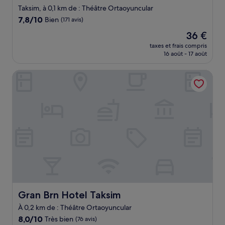
Taksim, à 0,1 km de : Théâtre Ortaoyuncular
7.8
7,8/10
Bien
(171 avis)
sur
Le
36 €
10,
nouveau
Bien,
taxes et frais compris
prix
16 août - 17 août
(171 avis)
est
de
Gran Brn Hotel Taksim
36 €
Gran Brn Hotel Taksim
Gran Brn Hotel Taksim
À 0,2 km de : Théâtre Ortaoyuncular
8.0
8,0/10
Très bien
(76 avis)