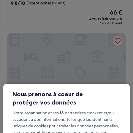
9.8
9,8/10
Exceptionnel
(23 avis)
sur
Le
66 €
10,
nouveau
Exceptionnel,
taxes et frais compris
prix
7 août - 8 août
(23 avis)
est
de
Sentire Hotels&Residences Taksim
66 €
Nous prenons à coeur de
protéger vos données
Sentire Hotels&Residences Taksim
Sentire Hotels&Residences Taksim
Notre organisation et ses
16
partenaires stockent et/ou
À 0,2 km de : Théâtre Ortaoyuncular
accèdent à des informations, telles que les identifiants
9.4
9,4/10
Exceptionnel
(203 avis)
sur
uniques de cookies pour traiter les données personnelles,
Le
99 €
10,
sur un appareil. Vous pouvez accepter ou gérer vos