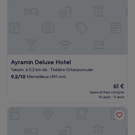
Ayramin Deluxe Hotel
Ayramin Deluxe Hotel
Taksim, à 0,2 km de : Théâtre Ortaoyuncular
9.2
9,2/10
Merveilleux
(450 avis)
sur
Le
61 €
10,
nouveau
Merveilleux,
taxes et frais compris
prix
10 août - 11 août
(450 avis)
est
de
Aria Palace Taksim
61 €