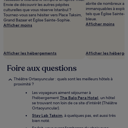
prix
abrite de nombreux autr
Envie de découvrir les autres pépites
et
immanquables à explorer
culturelles que vous réserve Istanbul ?
la
tels que Église Sainte
Tournez-vous sans hésiter vers Place Taksim,
disponibilité
bleue.
Grand Bazaar et Église Sainte-Sophie.
sont
Afficher moins
Afficher moins
susceptibles
de
changer.
Des
conditions
supplémentaires
Afficher les hébergements
Afficher les héberg
peuvent
s’appliquer.
Foire aux questions
Théâtre Ortaoyuncular : quels sont les meilleurs hôtels à
proximité ?
Les voyageurs aiment séjourner à
l'hébergement
The Balo Pera Hotel
, un hôtel
se trouvant non loin de ce site d'intérêt (Théâtre
Ortaoyuncular).
Stay Lab Taksim
, à quelques pas, est aussi très
bien noté.