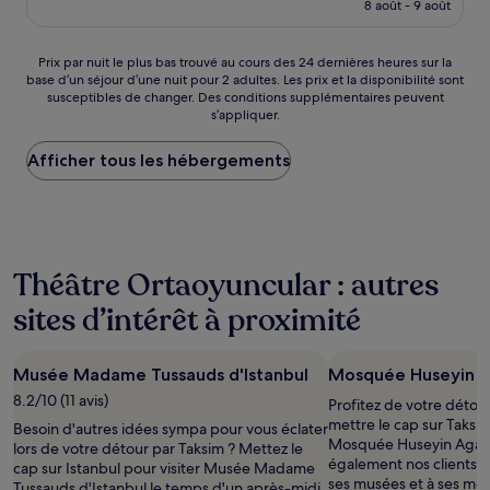
prix
8 août - 9 août
bien,
est
(208 avis)
de
59 €
Prix
Prix par nuit le plus bas trouvé au cours des 24 dernières heures sur la
base d’un séjour d’une nuit pour 2 adultes. Les prix et la disponibilité sont
par
susceptibles de changer. Des conditions supplémentaires peuvent
nuit
s’appliquer.
le
plus
Afficher tous les hébergements
bas
trouvé
au
cours
des
24 dernières
Théâtre Ortaoyuncular : autres
heures
sur
sites d’intérêt à proximité
la
base
d’un
Musée Madame Tussauds d'Istanbul
Mosquée Huseyin 
séjour
d’une
8.2/10 (11 avis)
Profitez de votre détou
nuit
mettre le cap sur Taksi
Besoin d'autres idées sympa pour vous éclater
pour
Mosquée Huseyin Aga. C
lors de votre détour par Taksim ? Mettez le
2 adultes.
également nos clients g
cap sur Istanbul pour visiter Musée Madame
Les
ses musées et à ses mo
Tussauds d'Istanbul le temps d'un après-midi.