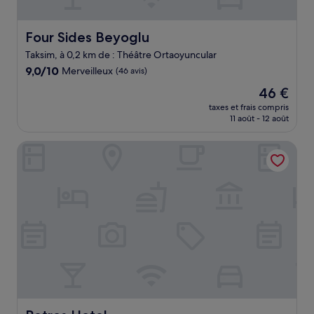
Four Sides Beyoglu
Four Sides Beyoglu
Taksim, à 0,2 km de : Théâtre Ortaoyuncular
9.0
9,0/10
Merveilleux
(46 avis)
sur
Le
46 €
10,
nouveau
Merveilleux,
taxes et frais compris
prix
11 août - 12 août
(46 avis)
est
de
Petros Hotel
46 €
Petros Hotel