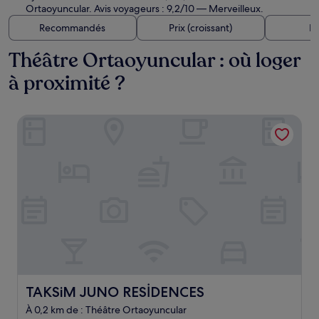
Ortaoyuncular. Avis voyageurs : 9,2/10 — Merveilleux.
Recommandés
Prix (croissant)
Di
Théâtre Ortaoyuncular : où loger
à proximité ?
TAKSiM JUNO RESİDENCES
TAKSiM JUNO RESİDENCES
TAKSiM JUNO RESİDENCES
À 0,2 km de : Théâtre Ortaoyuncular