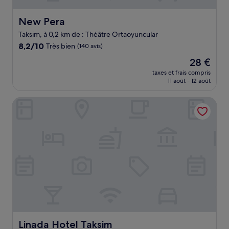
New Pera
New Pera
Taksim, à 0,2 km de : Théâtre Ortaoyuncular
8.2
8,2/10
Très bien
(140 avis)
sur
Le
28 €
10,
nouveau
Très
taxes et frais compris
prix
11 août - 12 août
bien,
est
(140 avis)
de
Linada Hotel Taksim
28 €
Linada Hotel Taksim
Linada Hotel Taksim