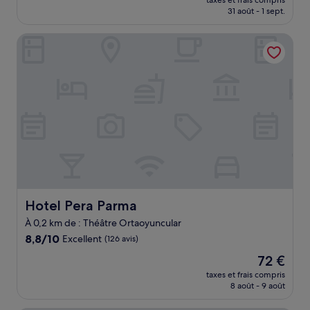
Excellent,
taxes et frais compris
prix
31 août - 1 sept.
(336 avis)
est
de
Hotel Pera Parma
72 €
Hotel Pera Parma
Hotel Pera Parma
À 0,2 km de : Théâtre Ortaoyuncular
8.8
8,8/10
Excellent
(126 avis)
sur
Le
72 €
10,
nouveau
Excellent,
taxes et frais compris
prix
8 août - 9 août
(126 avis)
est
de