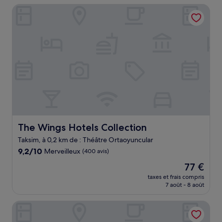
de
The Wings Hotels Collection
65 €
The Wings Hotels Collection
The Wings Hotels Collection
Taksim, à 0,2 km de : Théâtre Ortaoyuncular
9.2
9,2/10
Merveilleux
(400 avis)
sur
Le
77 €
10,
nouveau
Merveilleux,
taxes et frais compris
prix
7 août - 8 août
(400 avis)
est
de
Ayramin Deluxe Hotel
77 €