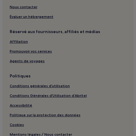
Çukur : hôtels
Nous contacter
Şehit Muhtar : hôtels Hôtels avec petit-déjeuner gratuit
Évaluer un hébergement
Şehit Muhtar : Appart’hôtels
Şehit Muhtar : Maison d’hôtes
Réservé aux fournisseurs, affiliés et médias
Şehit Muhtar : hôtels Hôtels d’affaires
Affiliation
Şehit Muhtar : hôtels Hôtels familiaux
Promouvoir vos services
Şehit Muhtar : hôtels
Agents de voyages
Cankurtaran : Auberges de jeunesse
Cankurtaran : hôtels Hôtels de luxe
Politiques
Istanbul : hôtels Hôtels avec parking
Conditions générales d’utilisation
Istanbul : hôtels Hôtels avec centre de fitness
Conditions Générales d’Utilisation d’Abritel
Istanbul : hôtels Hôtels avec petit-déjeuner gratuit
Accessibilité
Istanbul : Appart’hôtels
Politique sur la protection des données
Istanbul : Complexes hôteliers
Cookies
Istanbul : Chambres d’hôtes
Mentions légales / Nous contacter