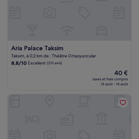
Aria Palace Taksim
Aria Palace Taksim
Taksim, à 0,2 km de : Théâtre Ortaoyuncular
8.8
8,8/10
Excellent
(213 avis)
sur
Le
40 €
10,
nouveau
Excellent,
taxes et frais compris
prix
13 août - 14 août
(213 avis)
est
de
Corinne Art & Boutique Hotel
40 €