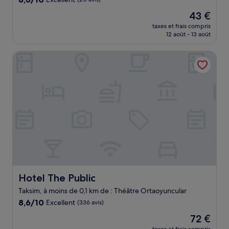
sur
Le
43 €
10,
nouveau
Excellent,
taxes et frais compris
prix
12 août - 13 août
(20 avis)
est
de
Hotel The Public
43 €
Hotel The Public
Hotel The Public
Taksim, à moins de 0,1 km de : Théâtre Ortaoyuncular
8.6
8,6/10
Excellent
(336 avis)
sur
Le
72 €
10,
nouveau