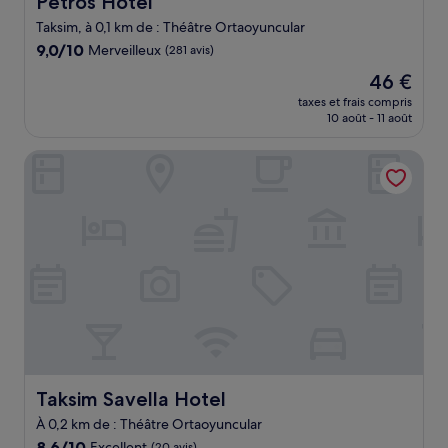
Petros Hotel
Taksim, à 0,1 km de : Théâtre Ortaoyuncular
9.0
9,0/10
Merveilleux
(281 avis)
sur
Le
46 €
10,
nouveau
Merveilleux,
taxes et frais compris
prix
10 août - 11 août
(281 avis)
est
de
Taksim Savella Hotel
46 €
Taksim Savella Hotel
Taksim Savella Hotel
À 0,2 km de : Théâtre Ortaoyuncular
8.6
8,6/10
Excellent
(20 avis)