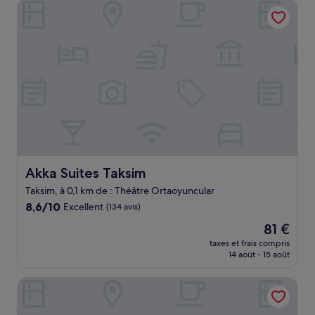
Akka Suites Taksim
72 €
Akka Suites Taksim
Akka Suites Taksim
Taksim, à 0,1 km de : Théâtre Ortaoyuncular
8.6
8,6/10
Excellent
(134 avis)
sur
Le
81 €
10,
nouveau
Excellent,
taxes et frais compris
prix
14 août - 15 août
(134 avis)
est
de
Nine Istanbul Hotel
81 €