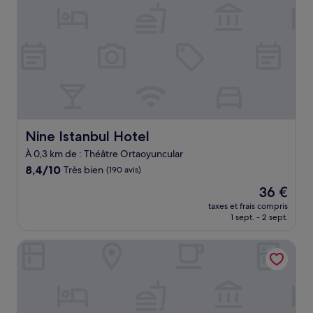
Nine Istanbul Hotel
Nine Istanbul Hotel
À 0,3 km de : Théâtre Ortaoyuncular
8.4
8,4/10
Très bien
(190 avis)
sur
Le
36 €
10,
nouveau
Très
taxes et frais compris
prix
1 sept. - 2 sept.
bien,
est
(190 avis)
de
Taxim Lounge Hotel - Special Class
36 €