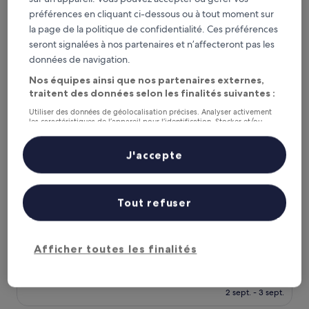
nouveau
Exceptionnel,
taxes et frais compris
préférences en cliquant ci-dessous ou à tout moment sur
prix
7 août - 8 août
(203 avis)
est
la page de la politique de confidentialité. Ces préférences
de
seront signalées à nos partenaires et n’affecteront pas les
Li Hotel Pera
99 €
données de navigation.
Nos équipes ainsi que nos partenaires externes,
traitent des données selon les finalités suivantes :
Utiliser des données de géolocalisation précises. Analyser activement
les caractéristiques de l’appareil pour l’identification. Stocker et/ou
accéder à des informations sur un appareil. Publicités et contenu
personnalisés, mesure de performance des publicités et du contenu,
études d’audience et développement de services.
J'accepte
Liste de nos partenaires (fournisseurs)
Tout refuser
Li Hotel Pera
Li Hotel Pera
Taksim, à 0,1 km de : Théâtre Ortaoyuncular
9.6
9,6/10
Exceptionnel
(30 avis)
Afficher toutes les finalités
sur
Le
65 €
10,
nouveau
Exceptionnel,
taxes et frais compris
prix
2 sept. - 3 sept.
(30 avis)
est