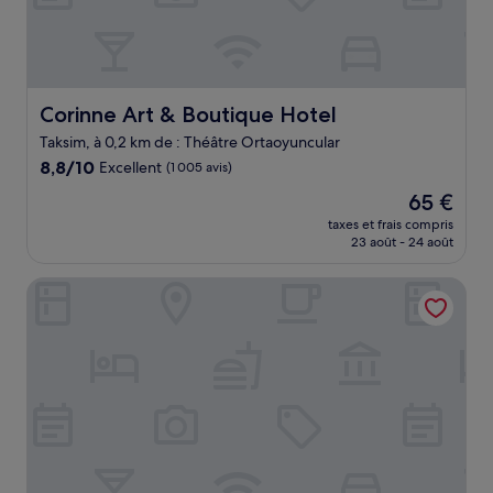
Corinne Art & Boutique Hotel
Corinne Art & Boutique Hotel
Taksim, à 0,2 km de : Théâtre Ortaoyuncular
8.8
8,8/10
Excellent
(1 005 avis)
sur
Le
65 €
10,
nouveau
Excellent,
taxes et frais compris
prix
23 août - 24 août
(1 005 avis)
est
de
Four Sides Beyoglu
65 €