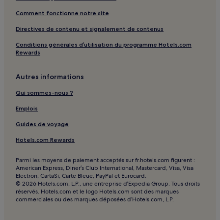
Istanbul : hôtels Hôtels avec sources chaudes
Comment fonctionne notre site
Istanbul : hôtels
Directives de contenu et signalement de contenus
Université d'Istanbul : hôtels à proximité
Conditions générales d’utilisation du programme Hotels.com
Aqueduc de Valens : hôtels à proximité
Rewards
Thermes de Bayezid : hôtels à proximité
Terminal de ferry de Yenikapı : hôtels à proximité
Autres informations
Asmali Mescit : hôtels
Qui sommes-nous ?
Tophane : hôtels
Emplois
Yildiz : Hôtels avec parking à proximité
Guides de voyage
Yildiz : Hôtels avec centre de fitness à proximité
Hotels.com Rewards
Yildiz : Appart’hôtels
Parmi les moyens de paiement acceptés sur fr.hotels.com figurent :
Station de métro Lâleli - Üniversite : hôtels à proximité
American Express, Diner’s Club International, Mastercard, Visa, Visa
Electron, CartaSi, Carte Bleue, PayPal et Eurocard.
Laleli : hôtels Hôtels avec piscine
© 2026 Hotels.com, L.P., une entreprise d’Expedia Group. Tous droits
réservés. Hotels.com et le logo Hotels.com sont des marques
Laleli : hôtels Hôtels avec centre de fitness
commerciales ou des marques déposées d’Hotels.com, L.P.
Laleli : hôtels Hôtels avec petit-déjeuner gratuit